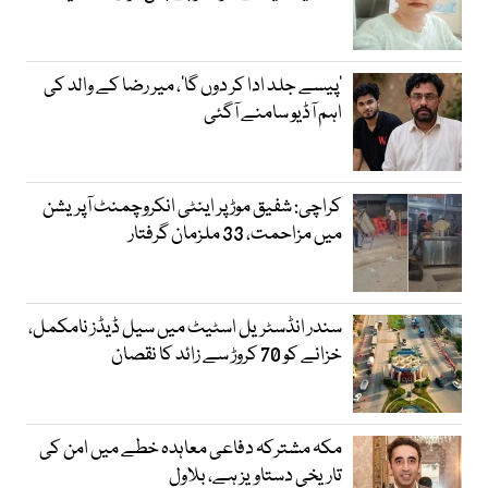
’پیسے جلد ادا کر دوں گا‘، میر رضا کے والد کی
اہم آڈیو سامنے آگئی
کراچی: شفیق موڑ پر اینٹی انکروچمنٹ آپریشن
میں مزاحمت، 33 ملزمان گرفتار
سندر انڈسٹریل اسٹیٹ میں سیل ڈیڈز نامکمل،
خزانے کو 70 کروڑ سے زائد کا نقصان
مکہ مشترکہ دفاعی معاہدہ خطے میں امن کی
تاریخی دستاویز ہے، بلاول