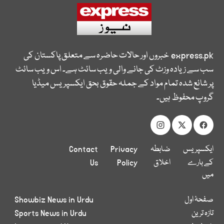
express.pk
خبروں اور حالات حاضرہ سے متعلق پاکستان کی
سب سے زیادہ وزٹ کی جانے والی ویب سائٹ ہے۔ اس ویب سائٹ
پر شائع شدہ تمام مواد کے جملہ حقوق بحق ایکسپریس میڈیا
گروپ محفوظ ہیں۔
ایکسپریس
ضابطہ
Privacy
Contact
کے بارے
اخلاق
Policy
Us
میں
صفحۂ اول
Showbiz News in Urdu
تازہ ترین
Sports News in Urdu