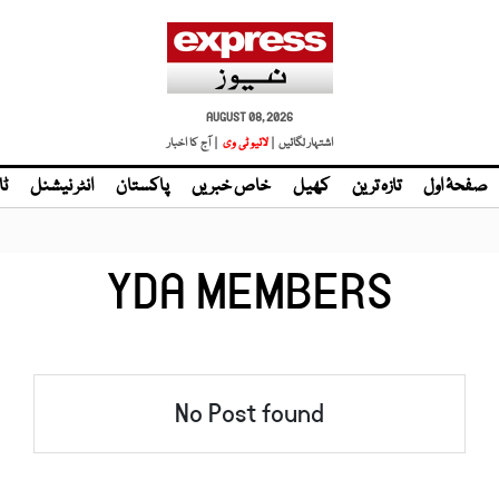
AUGUST 08, 2026
اشتہار لگائیں |
لائیو ٹی وی
| آج کا اخبار
صفحۂ اول
تازہ ترین
کھیل
خاص خبریں
پاکستان
انٹر نیشنل
ٹا
YDA MEMBERS
No Post found