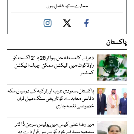
ہمارے ساتھ شامل ہوں
پاکستان
دھرنے کا مسئلہ حل ہوا تو 20 یا 21 اگست کو
راولاکوٹ میں الیکشن ممکن: چیف الیکشن
کمشنر
پاکستان، سعودی عرب اور ترکیہ کے درمیان مکہ
دفاعی معاہدے کو تاریخی سنگ میل قرار،
خصوصی نغمہ جاری
میر رضا علی کیس میں پولیس سرجن ڈاکٹر
سمعیہ سید نے خود کو بے بس قرار دے دیا