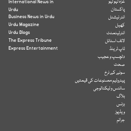
غزہ لہو لہو
International News in
پاکستان
Urdu
Business News in Urdu
انٹر نیشنل
Urdu Magazine
کھیل
Urdu Blogs
انٹرٹینمنٹ
The Express Tribune
لائف اسٹائل
Express Entertainment
ٹاپ ٹرینڈ
دلچسپ و عجیب
صحت
سونے کے نرخ
پیٹرولیم مصنوعات کی قیمتیں
سائنس و ٹیکنالوجی
بلاگ
بزنس
ویڈیوز
جرائم