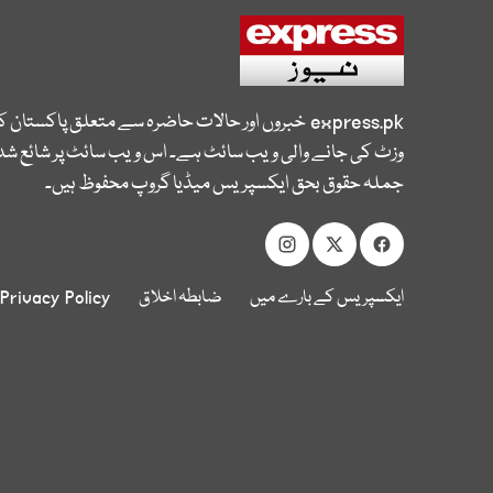
express.pk
خبروں اور حالات حاضرہ سے متعلق پاکستان 
وزٹ کی جانے والی ویب سائٹ ہے۔ اس ویب سائٹ پر شائع شدہ
جملہ حقوق بحق ایکسپریس میڈیا گروپ محفوظ ہیں۔
ایکسپریس کے بارے میں
ضابطہ اخلاق
Privacy Policy