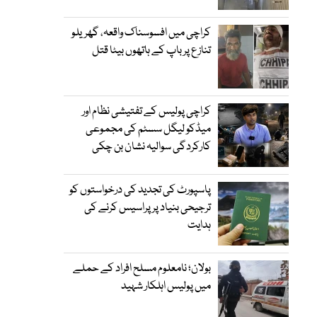
کراچی میں افسوسناک واقعہ، گھریلو
تنازع پر باپ کے ہاتھوں بیٹا قتل
کراچی پولیس کے تفتیشی نظام اور
میڈکو لیگل سسٹم کی مجموعی
کارکردگی سوالیہ نشان بن چکی
پاسپورٹ کی تجدید کی درخواستوں کو
ترجیحی بنیاد پر پراسیس کرنے کی
ہدایت
بولان؛ نامعلوم مسلح افراد کے حملے
میں پولیس اہلکار شہید