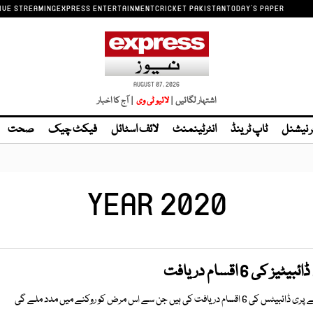
IVE STREAMING
EXPRESS ENTERTAINMENT
CRICKET PAKISTAN
TODAY'S PAPER
AUGUST 07, 2026
اشتہار لگائیں |
| آج کا اخبار
ر نیشنل
ٹاپ ٹرینڈ
انٹرٹینمنٹ
لائف اسٹائل
فیکٹ چیک
صحت
YEAR 2020
 6 اقسام دریافت
 جن سے اس مرض کو روکنے میں مدد ملے گی