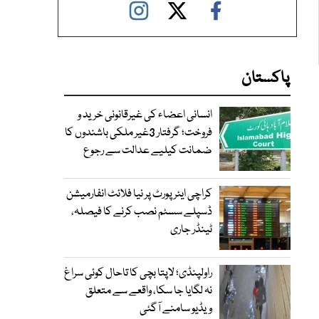
پاکستان
انسانی اعضاء کی غیرقانونی خرید و
فروخت؛ گرفتار 3غیر ملکی باشندوں کا
ضمانت کیلیے عدالت سے رجوع
کراچی ایئرپورٹ پر نیا فلائٹ انفارمیشن
ڈسپلے سسٹم نصب کرنے کا فیصلہ،
ٹینڈر جاری
راولپنڈی؛ لاپتا بچی کا تاحال کوئی سراغ
نہ لگایا جا سکا، واقعے سے متعلق
ویڈیو سامنے آگئی