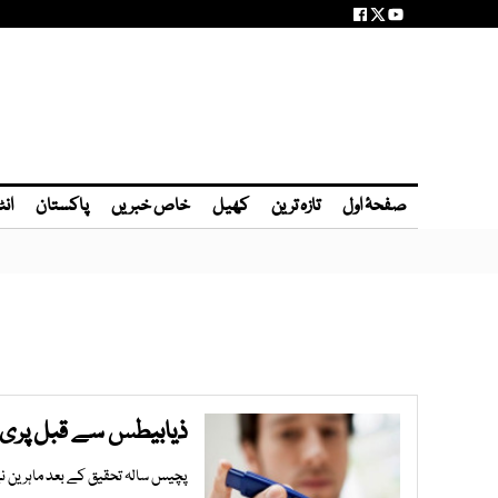
صفحۂ اول
تازہ ترین
کھیل
خاص خبریں
پاکستان
انٹ
ذیابیطس سے قبل پری ڈائبیٹیز کی
پچیس سالہ تحقیق کے بعد ماہرین نے پری ڈائبیٹس کی 6 اقسام دریافت کی ہیں