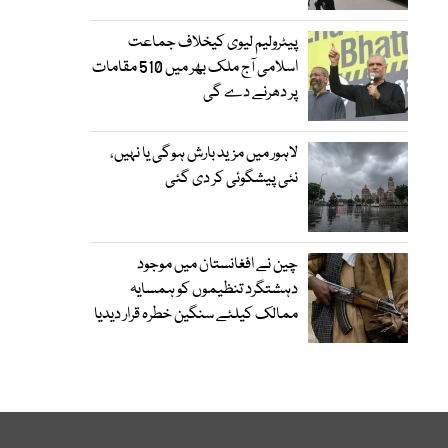
پیٹرولیم لیوی کیخلاف جماعت
اسلامی آج ملک بھر میں 510 مقامات
پر دھرنے دے گی
لاہور میں مزید بارش ہوگی یا نہیں،
نئی پیشگوئی کر دی گئی
چین نے افغانستان میں موجود
دہشتگرد تنظیموں کو ہمسایہ
ممالک کیلئے سنگین خطرہ قرار دیدیا