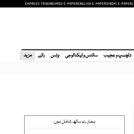
EXPRESS TRIBUNE
URDU E-PAPER
ENGLISH E-PAPER
SINDHI E-PAPER
L
دلچسپ و عجیب
سائنس و ٹیکنالوجی
بزنس
رائے
مزید
ہمارے ساتھ شامل ہوں