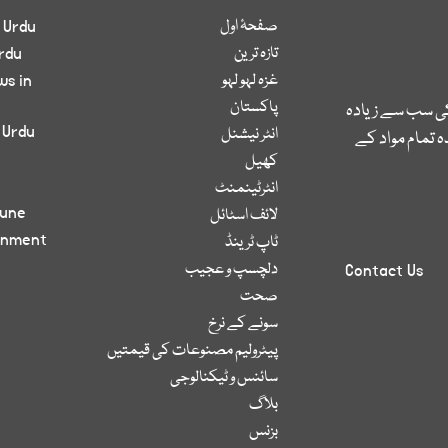
صفحۂ اول
 Urdu
تازہ ترین
rdu
غزہ لہو لہو
ws in
پاکستان
کی سب سے زیادہ
 Urdu
انٹر نیشنل
 تمام مواد کے
کھیل
انٹرٹینمنٹ
bune
لائف اسٹائل
inment
ٹاپ ٹرینڈ
دلچسپ و عجیب
Contact Us
صحت
سونے کے نرخ
پیٹرولیم مصنوعات کی قیمتیں
سائنس و ٹیکنالوجی
بلاگ
بزنس