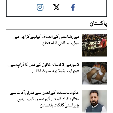
پاکستان
میر رضا علی کے انصاف کیلیے کراچی میں
سول سوسائٹی کا احتجاج
لاہور میں 40 سالہ خاتون کے قتل کا ڈراپ سین،
شوہر اور سوتیلا بیٹا ملوث نکلے
حکومت سندھ کے تعاون سے قدرتی آفات سے
متاثرہ افراد کیلئے گھر تعمیر کر رہے ہیں،
وزیراعلیٰ گلگت بلتستان