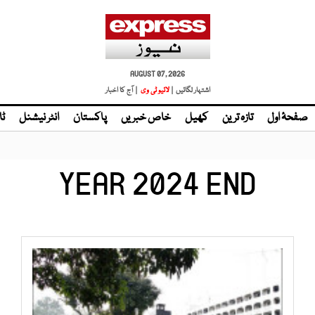
AUGUST 07, 2026
اشتہار لگائیں |
لائیو ٹی وی
| آج کا اخبار
صفحۂ اول
تازہ ترین
کھیل
خاص خبریں
پاکستان
انٹر نیشنل
ٹا
YEAR 2024 END