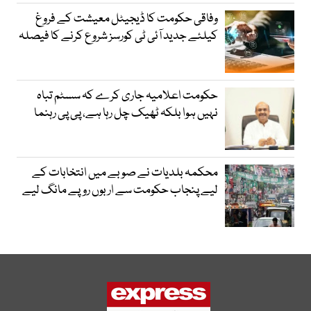
وفاقی حکومت کا ڈیجیٹل معیشت کے فروغ
کیلئے جدید آئی ٹی کورسز شروع کرنے کا فیصلہ
حکومت اعلامیہ جاری کرے کہ سسٹم تباہ
نہیں ہوا بلکہ ٹھیک چل رہا ہے، پی پی رہنما
محکمہ بلدیات نے صوبے میں انتخابات کے
لیے پنجاب حکومت سے اربوں روپے مانگ لیے