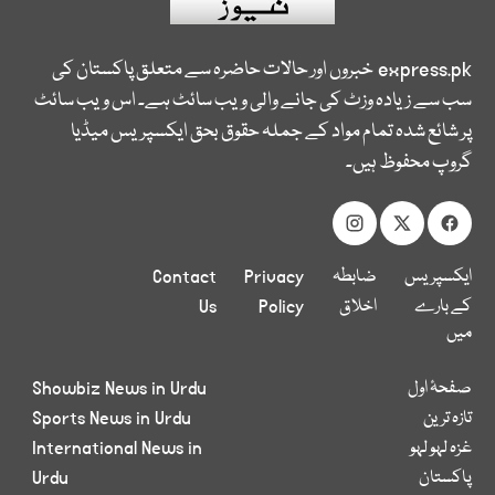
express.pk
خبروں اور حالات حاضرہ سے متعلق پاکستان کی
سب سے زیادہ وزٹ کی جانے والی ویب سائٹ ہے۔ اس ویب سائٹ
پر شائع شدہ تمام مواد کے جملہ حقوق بحق ایکسپریس میڈیا
گروپ محفوظ ہیں۔
ایکسپریس
ضابطہ
Privacy
Contact
کے بارے
اخلاق
Policy
Us
میں
صفحۂ اول
Showbiz News in Urdu
تازہ ترین
Sports News in Urdu
غزہ لہو لہو
International News in
پاکستان
Urdu