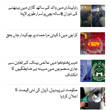
راولپنڈی میں والد کے ساتھ گاڑی میں بیٹھنے
کے دوران 6 سالہ بچی پراسرار طور پر لاپتا
کراچی میں ڈکیتی مزاحمت پر چوکیدار جاں بحق
خیبرپختونخوا میں عالمی بینک کے تعاون سے
جاری منصوبوں میں مبینہ بے ضابطگیوں کا
انکشاف
حکومت نے پیٹرول، ڈیزل کی نئی قیمت کا
اعلان کردیا