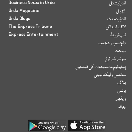
Business News in Urdu
انٹر نیشنل
Urdu Magazine
کھیل
Urdu Blogs
انٹرٹینمنٹ
The Express Tribune
لائف اسٹائل
Express Entertainment
ٹاپ ٹرینڈ
دلچسپ و عجیب
صحت
سونے کے نرخ
پیٹرولیم مصنوعات کی قیمتیں
سائنس و ٹیکنالوجی
بلاگ
بزنس
ویڈیوز
جرائم