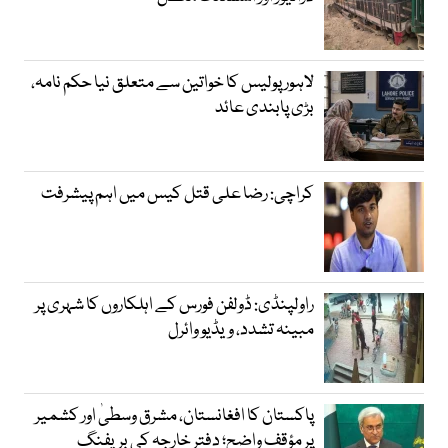
لاہور پولیس کا خواتین سے متعلق نیا حکم نامہ،
بڑی پابندی عائد
کراچی: رضا علی قتل کیس میں اہم پیشرفت
راولپنڈی: ڈولفن فورس کے اہلکاروں کا شہری پر
مبینہ تشدد، ویڈیو وائرل
پاکستان کا افغانستان، مشرق وسطیٰ اور کشمیر
پر مؤقف واضح؛ دفتر خارجہ کی بریفنگ