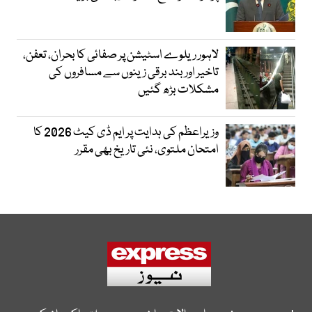
لاہور ریلوے اسٹیشن پر صفائی کا بحران، تعفن،
تاخیر اور بند برقی زینوں سے مسافروں کی
مشکلات بڑھ گئیں
وزیراعظم کی ہدایت پر ایم ڈی کیٹ 2026 کا
امتحان ملتوی، نئی تاریخ بھی مقرر