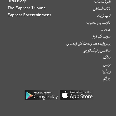
Urdu Blogs
انٹرٹینمنٹ
The Express Tribune
لائف اسٹائل
Express Entertainment
ٹاپ ٹرینڈ
دلچسپ و عجیب
صحت
سونے کے نرخ
پیٹرولیم مصنوعات کی قیمتیں
سائنس و ٹیکنالوجی
بلاگ
بزنس
ویڈیوز
جرائم