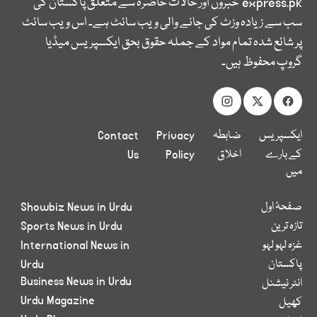
express.pk
خبروں اور حالات حاضرہ سے متعلق پاکستان کی
سب سے زیادہ وزٹ کی جانے والی ویب سائٹ ہے۔ اس ویب سائٹ
پر شائع شدہ تمام مواد کے جملہ حقوق بحق ایکسپریس میڈیا
گروپ محفوظ ہیں۔
ایکسپریس
ضابطہ
Privacy
Contact
کے بارے
اخلاق
Policy
Us
میں
صفحۂ اول
Showbiz News in Urdu
تازہ ترین
Sports News in Urdu
غزہ لہو لہو
International News in
پاکستان
Urdu
Business News in Urdu
انٹر نیشنل
Urdu Magazine
کھیل