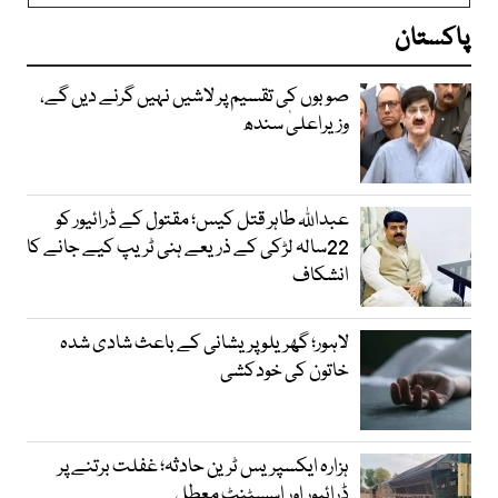
پاکستان
صوبوں کی تقسیم پر لاشیں نہیں گرنے دیں گے،
وزیراعلیٰ سندھ
عبداللہ طاہر قتل کیس؛ مقتول کے ڈرائیور کو
22سالہ لڑکی کے ذریعے ہنی ٹریپ کیے جانے کا
انشکاف
لاہور؛ گھریلو پریشانی کے باعث شادی شدہ
خاتون کی خودکشی
ہزارہ ایکسپریس ٹرین حادثہ؛ غفلت برتنے پر
ڈرائیور اور اسسٹنٹ معطل