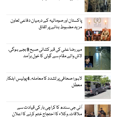
پاکستان اور صومالیہ کے درمیان دفاعی تعاون
مزید مضبوط بنانے پر اتفاق
میر رضا علی کی قبر کشائی صبح 9 بجے ہوگی،
لاش والے مقام سے گولی کا خول برآمد
لاہور؛ صحافی پر تشدد کا معاملہ، 4 پولیس اہلکار
معطل
آئی جی سندھ کا کراچی بار کی قیادت سے
ملاقات، وکلاء کا احتجاج ختم کرنے کا اعلان