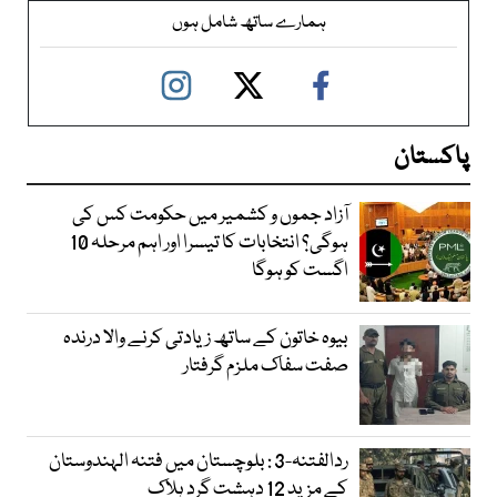
ہمارے ساتھ شامل ہوں
پاکستان
آزاد جموں و کشمیر میں حکومت کس کی
ہوگی؟ انتخابات کا تیسرا اور اہم مرحلہ 10
اگست کو ہوگا
بیوہ خاتون کے ساتھ زیادتی کرنے والا درندہ
صفت سفاک ملزم گرفتار
ردالفتنہ-3 : بلوچستان میں فتنہ الہندوستان
کے مزید 12 دہشت گرد ہلاک