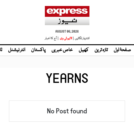
AUGUST 06, 2026
اشتہار لگائیں |
لائیو ٹی وی
| آج کا اخبار
صفحۂ اول
تازہ ترین
کھیل
خاص خبریں
پاکستان
انٹر نیشنل
ٹا
YEARNS
No Post found