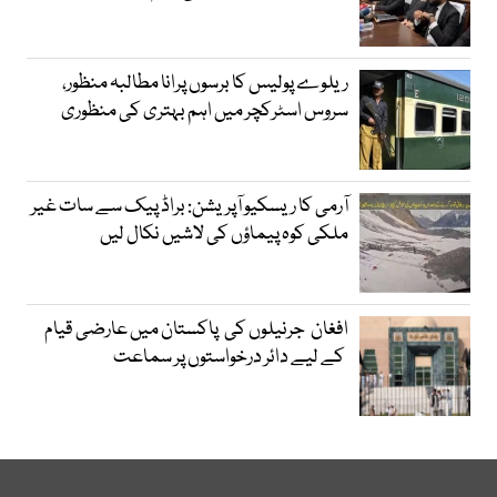
ریلوے پولیس کا برسوں پرانا مطالبہ منظور،
سروس اسٹرکچر میں اہم بہتری کی منظوری
آرمی کا ریسکیو آپریشن: براڈ پیک سے سات غیر
ملکی کوہ پیماؤں کی لاشیں نکال لیں
افغان جرنیلوں کی پاکستان میں عارضی قیام
کے لیے دائر درخواستوں پر سماعت