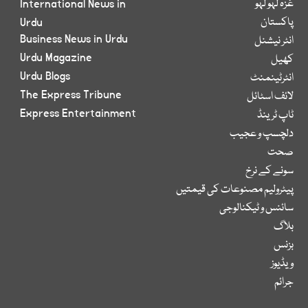
غزہ لہو لہو
International News in
پاکستان
Urdu
Business News in Urdu
انٹر نیشنل
Urdu Magazine
کھیل
Urdu Blogs
انٹرٹینمنٹ
The Express Tribune
لائف اسٹائل
Express Entertainment
ٹاپ ٹرینڈ
دلچسپ و عجیب
صحت
سونے کے نرخ
پیٹرولیم مصنوعات کی قیمتیں
سائنس و ٹیکنالوجی
بلاگ
بزنس
ویڈیوز
جرائم