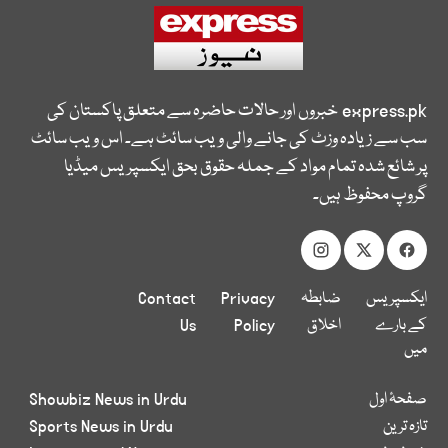
express.pk
خبروں اور حالات حاضرہ سے متعلق پاکستان کی
سب سے زیادہ وزٹ کی جانے والی ویب سائٹ ہے۔ اس ویب سائٹ
پر شائع شدہ تمام مواد کے جملہ حقوق بحق ایکسپریس میڈیا
گروپ محفوظ ہیں۔
ایکسپریس
ضابطہ
Privacy
Contact
کے بارے
اخلاق
Policy
Us
میں
صفحۂ اول
Showbiz News in Urdu
تازہ ترین
Sports News in Urdu