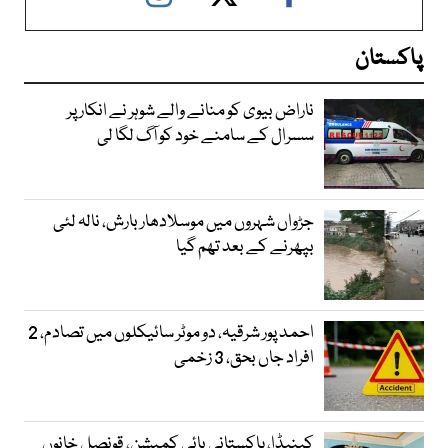
پاکستان
ناراض بیوی کو منانے والے شوہر نے انکار پر
سسرال کے سامنے خود کو آگ لگا لی
جڑواں شہروں میں موسلادھار بارش، نالہ لئی
بپھرنے کے بعد تھم گیا
احمد پور شرقیہ، دو موٹر سائیکلوں میں تصادم، 2
افراد جاں بحق، 3 زخمی
کینیڈا، پاکستانی ہائی کمیشن، قونصل خانوں