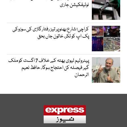
نوٹیفکیشن جاری
کراچی؛ شارع بھٹو پر تیز رفتار گاڑی کی سوزوکی
پک اپ کو ٹکر، خاتون جاں بحق
پیٹرولیم لیوی بھتہ کے خلاف 7 اگست کو ملک
گیر فیصلہ کن احتجاج ہوگا، حافظ نعیم
الرحمان