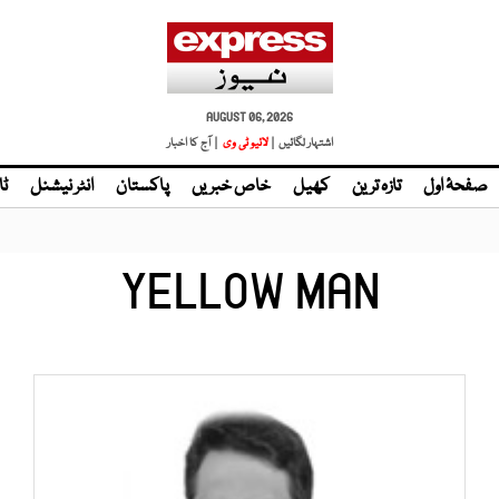
AUGUST 06, 2026
اشتہار لگائیں |
| آج کا اخبار
صفحۂ اول
تازہ ترین
کھیل
خاص خبریں
پاکستان
انٹر نیشنل
ٹا
YELLOW MAN