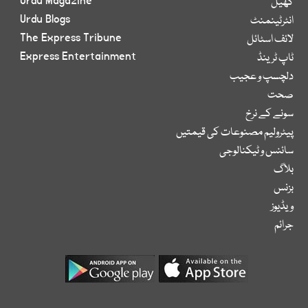
Urdu Magazine
کھیل
Urdu Blogs
انٹرٹینمنٹ
The Express Tribune
لائف اسٹائل
Express Entertainment
ٹاپ ٹرینڈ
دلچسپ و عجیب
صحت
سونے کے نرخ
پیٹرولیم مصنوعات کی قیمتیں
سائنس و ٹیکنالوجی
بلاگ
بزنس
ویڈیوز
جرائم