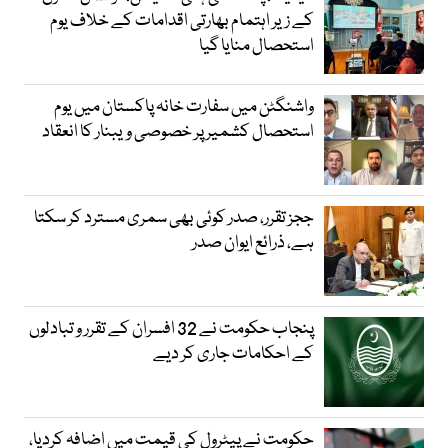
کے زیر اہتمام بھارتی اقدامات کے خلاف یوم
استحصال منایا گیا
واشنگٹن میں سفارت خانہ پاکستان میں یوم
استحصال کشمیر پر خصوصی ویبنار کا انعقاد
ججز تقرر، صدر کوئی بھی سمری مسترد کر سکتا
ہے، ذرائع ایوان صدر
پنجاب حکومت نے 32 افسران کے تقرر و تبادلوں
کے احکامات جاری کر دیے
حکومت نے پیٹرول کی قیمت میں اضافہ کردیا،