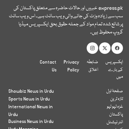
express.pk
خبروں اور حالات حاضرہ سے متعلق پاکستان کی
سب سے زیادہ وزٹ کی جانے والی ویب سائٹ ہے۔ اس ویب سائٹ
پر شائع شدہ تمام مواد کے جملہ حقوق بحق ایکسپریس میڈیا
گروپ محفوظ ہیں۔
ایکسپریس
ضابطہ
Privacy
Contact
کے بارے
اخلاق
Policy
Us
میں
صفحۂ اول
Showbiz News in Urdu
تازہ ترین
Sports News in Urdu
غزہ لہو لہو
International News in
پاکستان
Urdu
Business News in Urdu
انٹر نیشنل