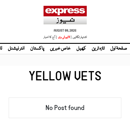
AUGUST 08, 2026
اشتہار لگائیں |
لائیو ٹی وی
| آج کا اخبار
صفحۂ اول
تازہ ترین
کھیل
خاص خبریں
پاکستان
انٹر نیشنل
ٹا
YELLOW VETS
No Post found