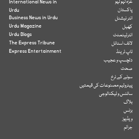
غزہ لہو لہو
International News in
پاکستان
Urdu
Business News in Urdu
انٹر نیشنل
Urdu Magazine
کھیل
Urdu Blogs
انٹرٹینمنٹ
The Express Tribune
لائف اسٹائل
Express Entertainment
ٹاپ ٹرینڈ
دلچسپ و عجیب
صحت
سونے کے نرخ
پیٹرولیم مصنوعات کی قیمتیں
سائنس و ٹیکنالوجی
بلاگ
بزنس
ویڈیوز
جرائم