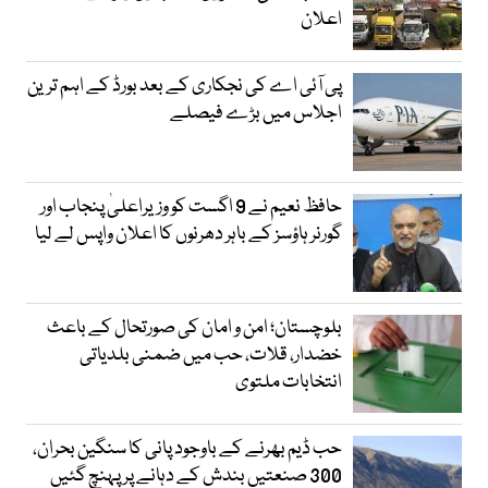
اعلان
پی آئی اے کی نجکاری کے بعد بورڈ کے اہم ترین
اجلاس میں بڑے فیصلے
حافظ نعیم نے 9 اگست کو وزیراعلیٰ پنجاب اور
گورنر ہاؤسز کے باہر دھرنوں کا اعلان واپس لے لیا
بلوچستان؛ امن و امان کی صورتحال کے باعث
خضدار، قلات، حب میں ضمنی بلدیاتی
انتخابات ملتوی
حب ڈیم بھرنے کے باوجود پانی کا سنگین بحران،
300 صنعتیں بندش کے دہانے پر پہنچ گئیں