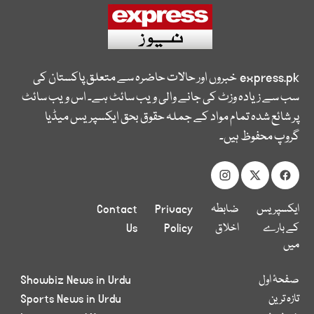
express.pk
خبروں اور حالات حاضرہ سے متعلق پاکستان کی
سب سے زیادہ وزٹ کی جانے والی ویب سائٹ ہے۔ اس ویب سائٹ
پر شائع شدہ تمام مواد کے جملہ حقوق بحق ایکسپریس میڈیا
گروپ محفوظ ہیں۔
ایکسپریس
ضابطہ
Privacy
Contact
کے بارے
اخلاق
Policy
Us
میں
صفحۂ اول
Showbiz News in Urdu
تازہ ترین
Sports News in Urdu