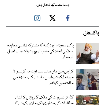
ہمارے ساتھ شامل ہوں
پاکستان
پاک، سعودی اور ترکیہ کا مشترکہ دفاعی معاہدہ
اسلامی اتحاد کی جانب اہم پیشرفت ہے، فضل
الرحمان
کراچی میں ماں بیٹے سے لوٹ مار کرنے والا
مبینہ ڈکیت پولیس مقابلے کے بعد زخمی
حالت میں گرفتار
گڈز ٹرانسپورٹ کی ملک گیر ہڑتال کا آغاز،
مطالبات کی منظوری تک جاری رکھنے کا