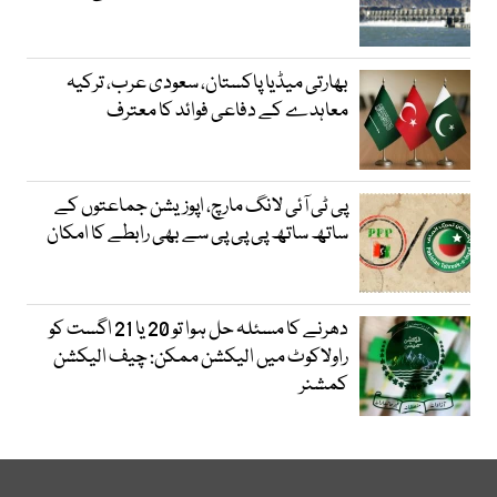
بھارتی میڈیا پاکستان، سعودی عرب، ترکیہ
معاہدے کے دفاعی فوائد کا معترف
پی ٹی آئی لانگ مارچ، اپوزیشن جماعتوں کے
ساتھ ساتھ پی پی پی سے بھی رابطے کا امکان
دھرنے کا مسئلہ حل ہوا تو 20 یا 21 اگست کو
راولاکوٹ میں الیکشن ممکن: چیف الیکشن
کمشنر