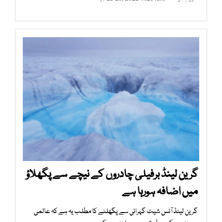
گرین لینڈ برفیلی چادروں کے نیچے سے پگھلاؤ
میں اضافہ ہورہا ہے
گرین لینڈ آئس شیٹ گہرائی سے پگھلنے کا مطلب یہ ہے کہ عالمی