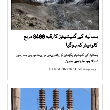
ہمالیہ کے گلیشیئرز کا رقبہ 8400 مربع
کلومیٹر کم ہوگیا
ہمالیہ کے گلیشیئر پگھلنے کی رفتار پہلے ہی بہت تیز ہے جس میں
اضافہ ہوتا جارہا ہے، ماہرین
ویب ڈیسک
| DEC 23, 2021 06:54 PM |