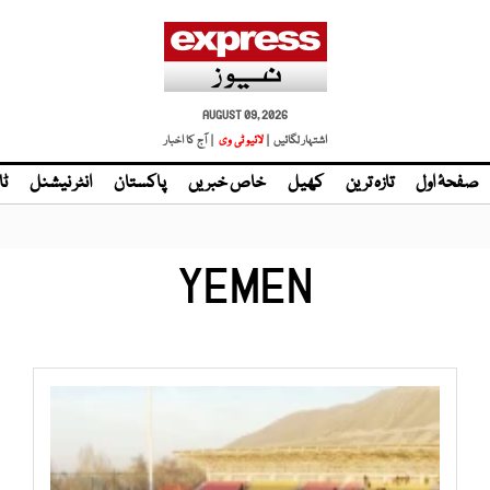
AUGUST 09, 2026
اشتہار لگائیں |
لائیو ٹی وی
| آج کا اخبار
صفحۂ اول
تازہ ترین
کھیل
خاص خبریں
پاکستان
انٹر نیشنل
ٹا
YEMEN