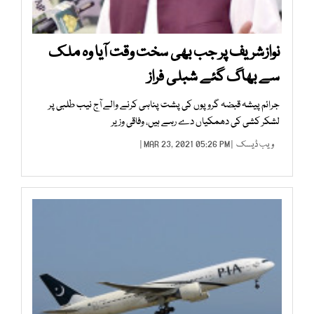
نوازشریف پر جب بھی سخت وقت آیا وہ ملک
سے بھاگ گئے شبلی فراز
جرائم پیشہ قبضہ گروپوں کی پشت پناہی کرنے والے آج نیب طلبی پر
لشکر کشی کی دھمکیاں دے رہے ہیں، وفاقی وزیر
ویب ڈیسک
| MAR 23, 2021 05:26 PM |