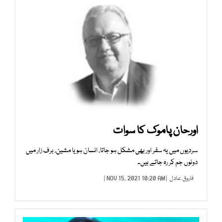
اورحان پاموک کا سوات
سردیوں میں یہ سفر اور بھی مشکل ہو جاتا، انسان ہو یا مشین، برف زار میں
دونوں جم کر رہ جاتے ہیں۔
فاروق عادل
| NOV 15, 2021 10:20 AM |