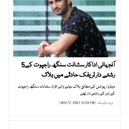
آنجہانی اداکار سشانت سنگھ راجپوت کے5
رشتے دار ٹریفک حادثے میں ہلاک
میڈیا رپورٹس کے مطابق ہلاک ہونے والے افراد سشانت سنگھ راجپوت
کے دور کے رشتے دار تھے
ویب ڈیسک
| NOV 17, 2021 12:58 PM |