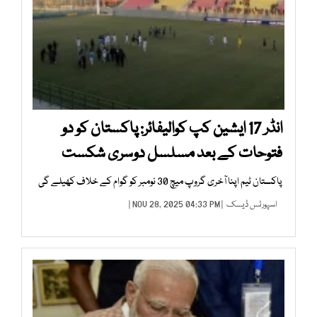
انڈر 17 ایشین کپ کوالیفائر: پاکستان کو دو
فتوحات کے بعد مسلسل دوسری شکست
پاکستان ٹیم اپنا آخری گروپ میچ 30 نومبر کو گوام کے خلاف کھیلے گی
اسپورٹس ڈیسک
| NOV 28, 2025 04:33 PM |