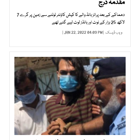
مقدمہ درج
دھماکے کے بعد پرائز بانڈ والے کا کیش کاؤنٹر ٹوٹنے سے زمین پر گرے 7
لاکھ 25 ہزار کے نوٹ اور بانڈز لوٹ لیے گئے تھے
ویب ڈیسک
| JAN 22, 2022 04:09 PM |