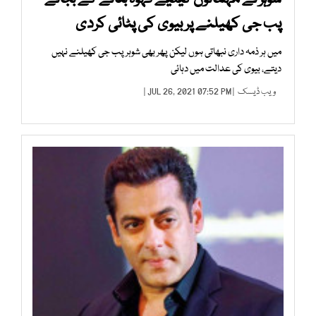
پب جی کھیلنے پر بیوی کی پٹائی کردی
میں ہر ذمہ داری نبھاتی ہوں لیکن پھر بھی شوہر پب جی کھیلنے نہیں
دیتے، بیوی کی عدالت میں دہائی
ویب ڈیسک
| JUL 26, 2021 07:52 PM |