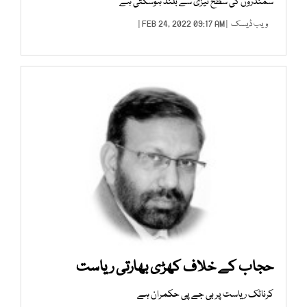
سمندروں کی سطح تیزی سے بلند ہوسکتی ہے
ویب ڈیسک
| FEB 24, 2022 09:17 AM |
حجاب کے خلاف کھڑی بھارتی ریاست
کرناٹک ریاست پر بی جے پی حکمران ہے