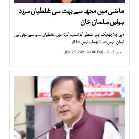
ماضی میں مجھ سے بہت سی غلطیاں سرزد
ہوئیں سلمان خان
میں بلاجھجک اپنی غلطی کو تسلیم کرتا ہوں، غلطیاں سب سے ہوتی ہیں
لیکن انہیں دہرانا ٹھیک نہیں، اداکار
ویب ڈیسک
| JUN 25, 2021 06:06 PM |