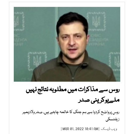
روس سے مذاکرات میں مطلوبہ نتائج نہیں
ملےیوکرینی صدر
روس پرواضح کردیا ہے ہم جنگ کا خاتمہ چاہتے ہیں، صدر ولادیمیر
زیلنسکی
ویب ڈیسک
| MAR 01, 2022 10:41 AM |