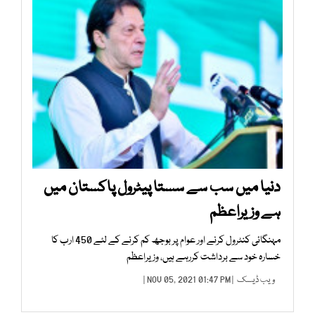
دنیا میں سب سے سستا پیٹرول پاکستان میں
ہے وزیراعظم
مہنگائی کنٹرول کرنے اور عوام پر بوجھ کم کرنے کے لئے 450 ارب کا
خسارہ خود سے برداشت کررہے ہیں، وزیراعظم
ویب ڈیسک
| NOV 05, 2021 01:47 PM |