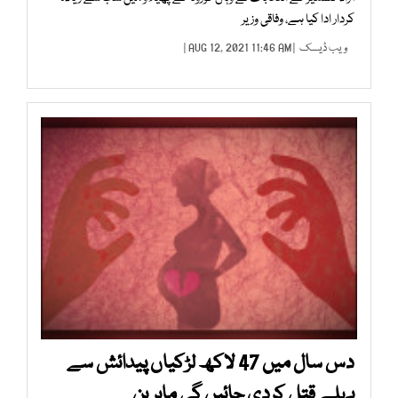
کردار ادا کیا ہے، وفاقی وزیر
ویب ڈیسک
| AUG 12, 2021 11:46 AM |
دس سال میں 47 لاکھ لڑکیاں پیدائش سے
پہلے قتل کردی جائیں گی ماہرین