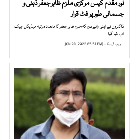
نور مقدم کیس مرکزی ملزم ظاہر جعفر ذہنی و
جسمانی طور پر فٹ قرار
ڈاکٹروں نے اپنی رائے دی کہ ملزم ظاہر جعفر کا متعدد مرتبہ میڈیکل چیک
اپ کیا گیا
ویب ڈیسک
| JAN 20, 2022 05:51 PM |