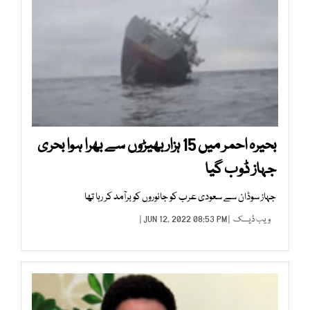
بحیرہ احمر میں 15 ہزار بھیڑوں سے بھرا ہوا بحری
جہاز ڈوب گیا
جہاز سوڈان سے سعودی عرب کو جانوروں کو برآمد کر رہا تھا
ویب ڈیسک
| JUN 12, 2022 08:53 PM |