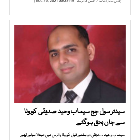
اجمل ستار ملک
/
احسن کامرے
| AUG 30, 2021 09:39 AM |
سینئر سول جج سیماب وحید صدیقی کورونا
سے جاں بحق ہوگئے
سیماب وحید صدیقی دو ہفتے قبل کورونا وائرس میں مبتلا ہوئے تھے