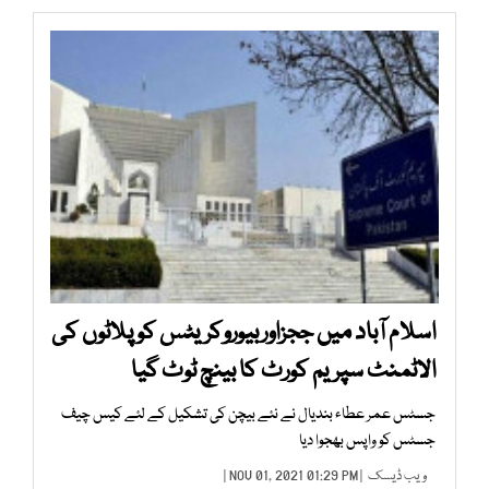
اسلام آباد میں ججزاوربیوروکریٹس کو پلاٹوں کی
الاٹمنٹ سپریم کورٹ کا بینچ ٹوٹ گیا
جسٹس عمر عطاء بندیال نے نئے بیچن کی تشکیل کے لئے کیس چیف
جسٹس کو واپس بھجوا دیا
ویب ڈیسک
| NOV 01, 2021 01:29 PM |