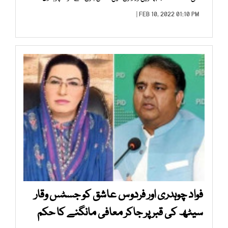
FEB 10, 2022 01:10 PM |
فواد چوہدری اور فردوس عاشق کو جسٹس وقار
سیٹھ کی قبر پر جاکر معافی مانگنے کا حکم