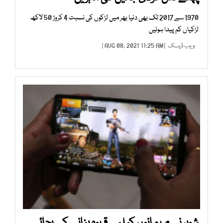
1970 سے 2017 تک بھی دنیا بھر میں لڑکوں کی نسبت 4 کروڑ 50 لاکھ
لڑکیاں کم پیدا ہوئیں
ویب ڈیسک
| AUG 08, 2021 11:25 AM |
شوہر نے مہمانوں کیلیے قہوہ بنانے کے بجائے