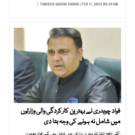
TANVEER QAISAR SHAHID
| FEB 11, 2022 08:39 AM |
فواد چوہدری نے بہترین کارکردگی والی وزارتوں
میں شامل نہ ہونے کی وجہ بتا دی
اگلی دفعہ انشا اللہ بہترین وزارتوں میں شامل ہوں گے، فواد چوہدری