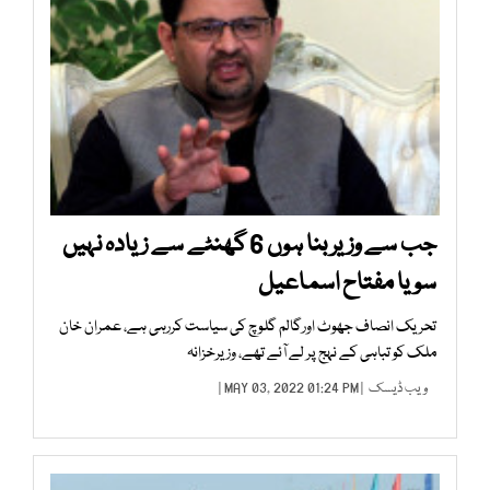
جب سے وزیر بنا ہوں 6 گھنٹے سے زیادہ نہیں
سویا مفتاح اسماعیل
تحریک انصاف جھوٹ اورگالم گلوچ کی سیاست کررہی ہے، عمران خان
ملک کو تباہی کے نہج پر لے آئے تھے، وزیرخزانہ
ویب ڈیسک
| MAY 03, 2022 01:24 PM |