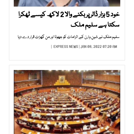
خود 5 ہزار ڈالر پر بکنے والا 2 لاکھ کیسے ٹھکرا
سکتا ہے سلیم ملک
سلیم ملک نے شین وارن کے الزامات کو جھوٹا اور من گھڑت قرار دے دیا
EXPRESS NEWS
| JAN 08, 2022 07:20 AM |