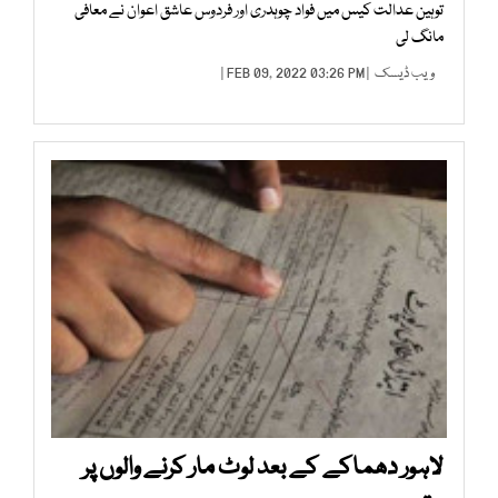
توہین عدالت کیس میں فواد چوہدری اور فردوس عاشق اعوان نے معافی
مانگ لی
ویب ڈیسک
| FEB 09, 2022 03:26 PM |
لاہور دھماکے کے بعد لوٹ مار کرنے والوں پر