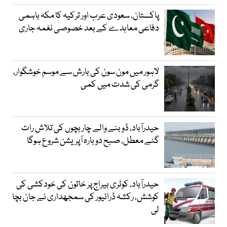
پاکستان، سعودی عرب اور ترکیہ کا مکہ باہمی
دفاعی معاہدے کے بعد خصوصی نغمہ جاری
لاہور میں مون سون کی بارش سے موسم خوشگوار،
گرمی کی شدت میں کمی
حیدرآباد، ڈوبنے والے چار بچوں کی تلاش رات
گئے معطل، صبح دوبارہ آپریشن شروع ہوگا
حیدرآباد، کوٹری بیراج پر خاتون کی خودکشی کی
کوشش، رکشہ ڈرائیور کی سمجھداری نے جان بچا
لی