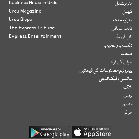
Business News in Urdu
انٹر نیشنل
Urdu Magazine
کھیل
Urdu Blogs
انٹرٹینمنٹ
The Express Tribune
لائف اسٹائل
Express Entertainment
ٹاپ ٹرینڈ
دلچسپ و عجیب
صحت
سونے کے نرخ
پیٹرولیم مصنوعات کی قیمتیں
سائنس و ٹیکنالوجی
بلاگ
بزنس
ویڈیوز
جرائم