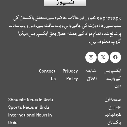
express.pk
خبروں اور حالات حاضرہ سے متعلق پاکستان کی
سب سے زیادہ وزٹ کی جانے والی ویب سائٹ ہے۔ اس ویب سائٹ
پر شائع شدہ تمام مواد کے جملہ حقوق بحق ایکسپریس میڈیا
گروپ محفوظ ہیں۔
ایکسپریس
ضابطہ
Privacy
Contact
کے بارے
اخلاق
Policy
Us
میں
صفحۂ اول
Showbiz News in Urdu
تازہ ترین
Sports News in Urdu
غزہ لہو لہو
International News in
پاکستان
Urdu