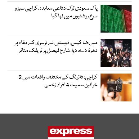
پاک سعودی ترک دفاعی معاہدہ، کراچی سبز و
سرخ روشنیوں میں نہا گیا
میر رضا کیس، دوستوں نے نرسری کے مقام پر
دھرنا دے دیا، شارع فیصل پر ٹریفک متاثر
کراچی: فائرنگ کے مختلف واقعات میں 2
خواتین سمیت 4 افراد زخمی