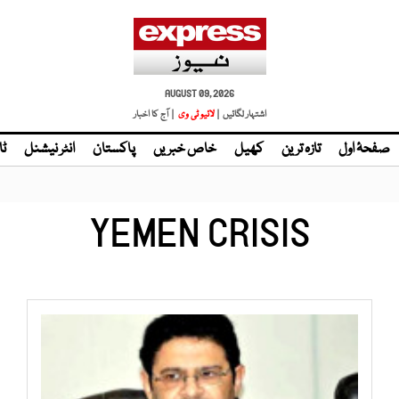
AUGUST 09, 2026
اشتہار لگائیں |
لائیو ٹی وی
| آج کا اخبار
صفحۂ اول
تازہ ترین
کھیل
خاص خبریں
پاکستان
انٹر نیشنل
ٹا
YEMEN CRISIS