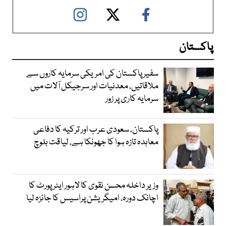
پاکستان
سفیر پاکستان کی امریکی سرمایہ کاروں سے
ملاقاتیں، معدنیات اور سرجیکل آلات میں
سرمایہ کاری پر زور
پاکستان، سعودی عرب اور ترکیہ کا دفاعی
معاہدہ تازہ ہوا کا جھونکا ہے، لیاقت بلوچ
وزیر داخلہ محسن نقوی کا لاہور ایئر پورٹ کا
اچانک دورہ، امیگریشن پراسیس کا جائزہ لیا