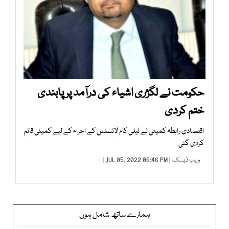
حکومت نے لگژری اشیاء کی درآمد پر پابندی
ختم کردی
اقتصادی رابطہ کمیٹی نے ٹیلی کام لائسنس کے اجراء کے لیے کمیٹی قائم
کردی گئی
ویب ڈیسک
| JUL 05, 2022 06:46 PM |
ہمارے ساتھ شامل ہوں