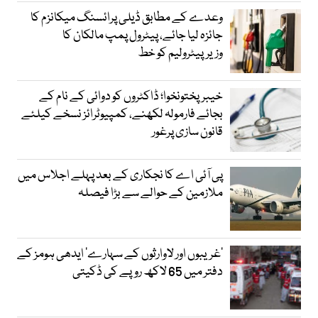
وعدے کے مطابق ڈیلی پرائسنگ میکانزم کا
جائزہ لیا جائے، پیٹرول پمپ مالکان کا
وزیرپیٹرولیم کو خط
خیبرپختونخوا؛ ڈاکٹروں کو دوائی کے نام کے
بجائے فارمولہ لکھنے، کمپیوٹرائز نسخے کیلئے
قانون سازی پرغور
پی آئی اے کا نجکاری کے بعد پہلے اجلاس میں
ملازمین کے حوالے سے بڑا فیصلہ
’غریبوں اور لاوارثوں کے سہارے‘ ایدھی ہومز کے
دفتر میں 65 لاکھ روپے کی ڈکیتی