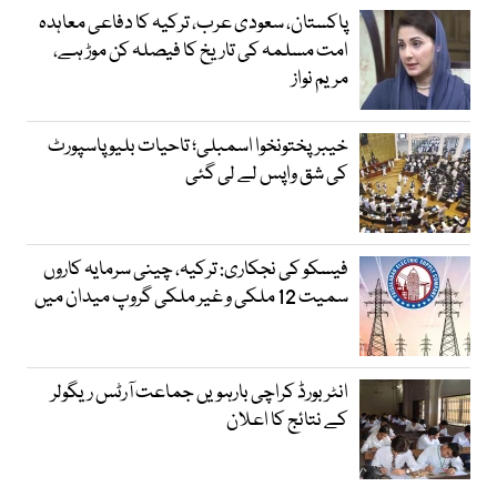
پاکستان، سعودی عرب، ترکیہ کا دفاعی معاہدہ
امت مسلمہ کی تاریخ کا فیصلہ کن موڑ ہے،
مریم نواز
خیبرپختونخوا اسمبلی؛ تاحیات بلیو پاسپورٹ
کی شق واپس لے لی گئی
فیسکو کی نجکاری: ترکیہ، چینی سرمایہ کاروں
سمیت 12 ملکی و غیر ملکی گروپ میدان میں
انٹر بورڈ کراچی بارہویں جماعت آرٹس ریگولر
کے نتائج کا اعلان