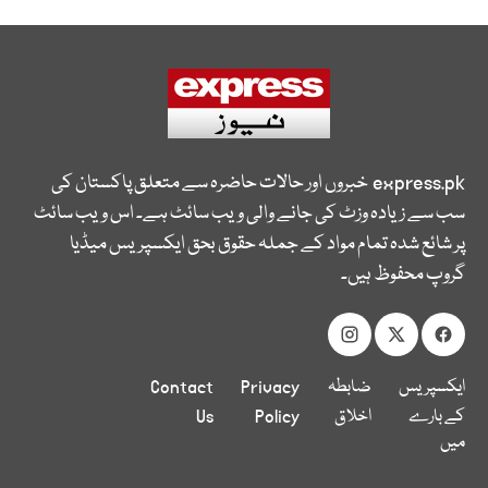
express.pk
خبروں اور حالات حاضرہ سے متعلق پاکستان کی
سب سے زیادہ وزٹ کی جانے والی ویب سائٹ ہے۔ اس ویب سائٹ
پر شائع شدہ تمام مواد کے جملہ حقوق بحق ایکسپریس میڈیا
گروپ محفوظ ہیں۔
ایکسپریس
ضابطہ
Privacy
Contact
کے بارے
اخلاق
Policy
Us
میں