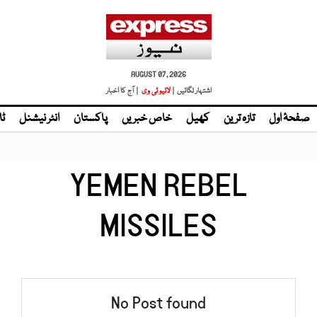
AUGUST 07, 2026
اشتہار لگائیں |
| آج کا اخبار
صفحۂ اول
تازہ ترین
کھیل
خاص خبریں
پاکستان
انٹر نیشنل
ٹا
YEMEN REBEL
MISSILES
No Post found