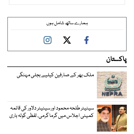
ہمارے ساتھ شامل ہوں
پاکستان
ملک بھر کے صارفین کیلیے بجلی مہنگی
سینیٹر طلحہ محمود اور سینیٹر دلاور کی قائمہ
کمیٹی اجلاس میں گرما گرمی، لفظی گولہ باری