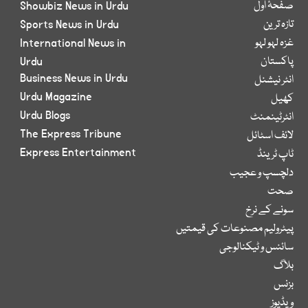
صفحۂ اول
Showbiz News in Urdu
تازہ ترین
Sports News in Urdu
غزہ لہو لہو
International News in
پاکستان
Urdu
Business News in Urdu
انٹر نیشنل
Urdu Magazine
کھیل
Urdu Blogs
انٹرٹینمنٹ
The Express Tribune
لائف اسٹائل
Express Entertainment
ٹاپ ٹرینڈ
دلچسپ و عجیب
صحت
سونے کے نرخ
پیٹرولیم مصنوعات کی قیمتیں
سائنس و ٹیکنالوجی
بلاگ
بزنس
ویڈیوز