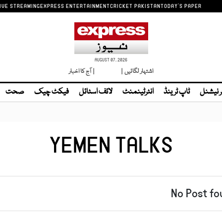
IVE STREAMING
EXPRESS ENTERTAINMENT
CRICKET PAKISTAN
TODAY'S PAPER
AUGUST 07, 2026
اشتہار لگائیں |
لائیو ٹی وی
| آج کا اخبار
ر نیشنل
ٹاپ ٹرینڈ
انٹرٹینمنٹ
لائف اسٹائل
فیکٹ چیک
صحت
YEMEN TALKS
No Post fo