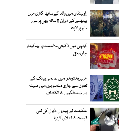
راولپنڈی میں والد کے ساتھ گاڑی میں
بیٹھنے کے دوران 6 سالہ بچی پراسرار
طور پر لاپتا
کراچی میں ڈکیتی مزاحمت پر چوکیدار
جاں بحق
خیبرپختونخوا میں عالمی بینک کے
تعاون سے جاری منصوبوں میں مبینہ
بے ضابطگیوں کا انکشاف
حکومت نے پیٹرول، ڈیزل کی نئی
قیمت کا اعلان کردیا