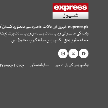
express.pk
خبروں اور حالات حاضرہ سے متعلق پاکستان 
وزٹ کی جانے والی ویب سائٹ ہے۔ اس ویب سائٹ پر شائع شدہ
جملہ حقوق بحق ایکسپریس میڈیا گروپ محفوظ ہیں۔
ایکسپریس کے بارے میں
ضابطہ اخلاق
Privacy Policy