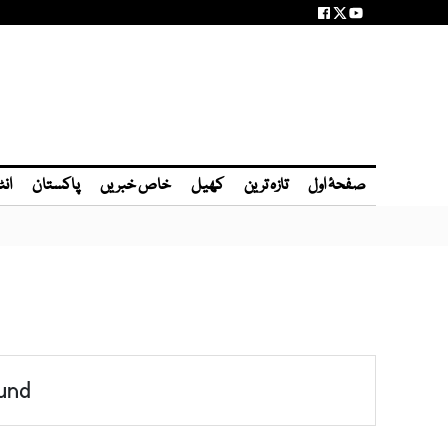
صفحۂ اول
تازہ ترین
کھیل
خاص خبریں
پاکستان
انٹ
und