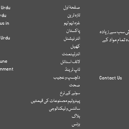
صفحۂ اول
 Urdu
تازہ ترین
rdu
غزہ لہو لہو
ws in
پاکستان
کی سب سے زیادہ
 Urdu
انٹر نیشنل
 تمام مواد کے
کھیل
انٹرٹینمنٹ
bune
لائف اسٹائل
inment
ٹاپ ٹرینڈ
دلچسپ و عجیب
Contact Us
صحت
سونے کے نرخ
پیٹرولیم مصنوعات کی قیمتیں
سائنس و ٹیکنالوجی
بلاگ
بزنس