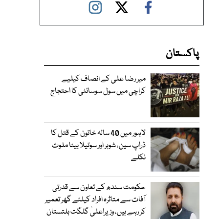
پاکستان
میر رضا علی کے انصاف کیلیے
کراچی میں سول سوسائٹی کا احتجاج
لاہور میں 40 سالہ خاتون کے قتل کا
ڈراپ سین، شوہر اور سوتیلا بیٹا ملوث
نکلے
حکومت سندھ کے تعاون سے قدرتی
آفات سے متاثرہ افراد کیلئے گھر تعمیر
کر رہے ہیں، وزیراعلیٰ گلگت بلتستان