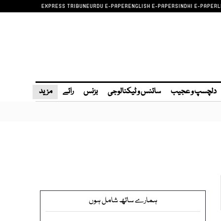
EXPRESS TRIBUNE
URDU E-PAPER
ENGLISH E-PAPER
SINDHI E-PAPER
L
دلچسپ و عجیب
سائنس و ٹیکنالوجی
بزنس
رائے
مزید
ہمارے ساتھ شامل ہوں