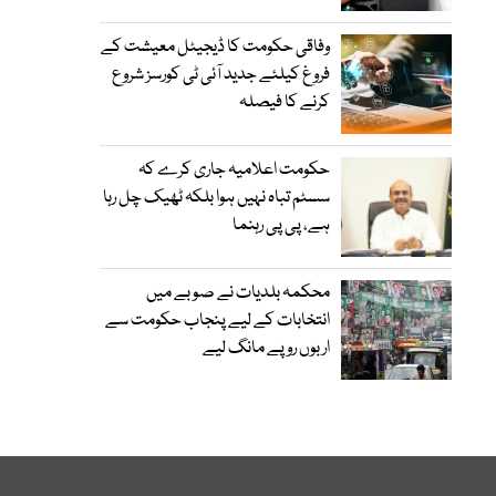
وفاقی حکومت کا ڈیجیٹل معیشت کے
فروغ کیلئے جدید آئی ٹی کورسز شروع
کرنے کا فیصلہ
حکومت اعلامیہ جاری کرے کہ
سسٹم تباہ نہیں ہوا بلکہ ٹھیک چل رہا
ہے، پی پی رہنما
محکمہ بلدیات نے صوبے میں
انتخابات کے لیے پنجاب حکومت سے
اربوں روپے مانگ لیے