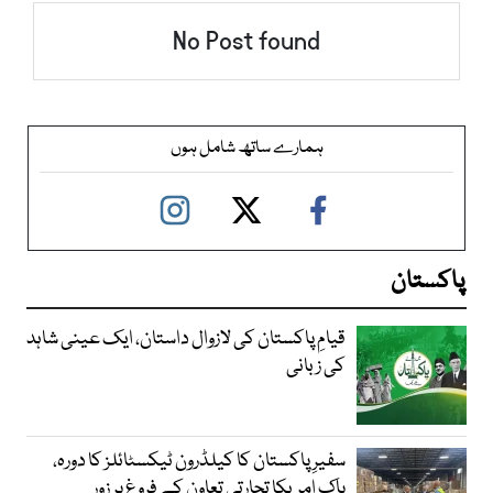
No Post found
ہمارے ساتھ شامل ہوں
پاکستان
قیامِ پاکستان کی لازوال داستان، ایک عینی شاہد
کی زبانی
سفیرِ پاکستان کا کیلڈرون ٹیکسٹائلز کا دورہ،
پاک امریکا تجارتی تعاون کے فروغ پر زور