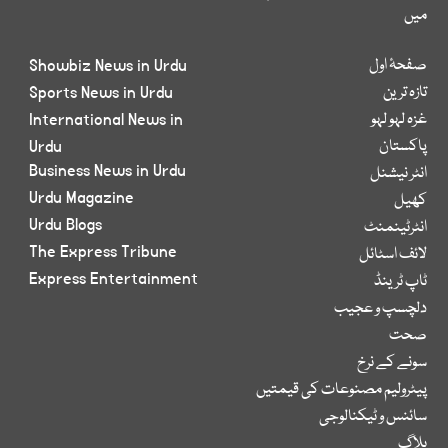
میں
صفحۂ اول
Showbiz News in Urdu
تازہ ترین
Sports News in Urdu
غزہ لہو لہو
International News in
پاکستان
Urdu
Business News in Urdu
انٹر نیشنل
Urdu Magazine
کھیل
Urdu Blogs
انٹرٹینمنٹ
The Express Tribune
لائف اسٹائل
Express Entertainment
ٹاپ ٹرینڈ
دلچسپ و عجیب
صحت
سونے کے نرخ
پیٹرولیم مصنوعات کی قیمتیں
سائنس و ٹیکنالوجی
بلاگ