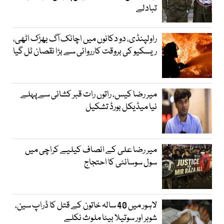
تبادلے
راولپنڈی، دو دکانوں میں اچانک آگ بھڑک اٹھی،
ریسکیو کی بروقت کارروائی سے بڑا نقصان ٹل گیا
میر رضا کیس، راتوں رات قبر کشائی سے پہلے
نیا میڈیکل بورڈ تشکیل
میر رضا علی کے انصاف کیلیے کراچی میں
سول سوسائٹی کا احتجاج
لاہور میں 40 سالہ خاتون کے قتل کا ڈراپ سین،
شوہر اور سوتیلا بیٹا ملوث نکلے