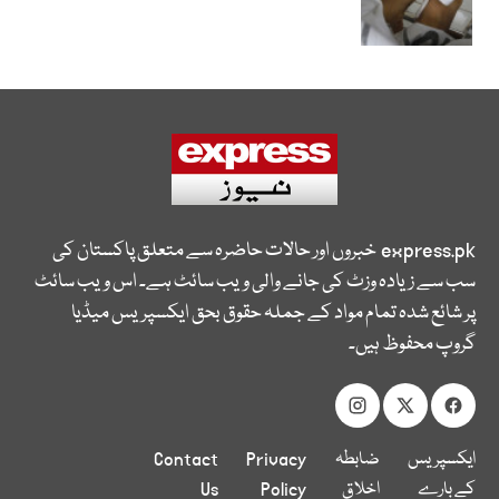
express.pk
خبروں اور حالات حاضرہ سے متعلق پاکستان کی
سب سے زیادہ وزٹ کی جانے والی ویب سائٹ ہے۔ اس ویب سائٹ
پر شائع شدہ تمام مواد کے جملہ حقوق بحق ایکسپریس میڈیا
گروپ محفوظ ہیں۔
ایکسپریس
ضابطہ
Privacy
Contact
کے بارے
اخلاق
Policy
Us