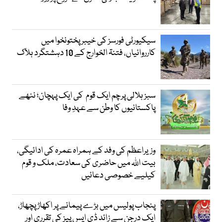
سیکیورٹی فورسز کی خیبر پختونخوا میں
کارروائیاں، فتنۃ الخوارج کے 10 دہشتگرد ہلاک
سبز ہلالی پرچم ایک قوم کی ایک پہچان؛ ننھے
پاکستانیوں کا وطن سے عہدِ وفا
وزیراعظم کی وفد کے ہمراہ عمرہ کی ادائیگی،
بیت اللہ میں حاضری کی سعادت، ملک و قوم
کیلیے خصوصی دعائیں
پنجاب پولیس میں بڑے پیمانے پر اکھاڑ پچھاڑ،
ایک درجن سے زائد ڈی ایس پیز کی تقرری اور