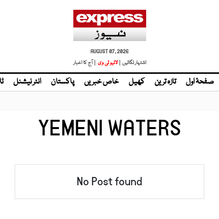
AUGUST 07, 2026
اشتہار لگائیں |
| آج کا اخبار
صفحۂ اول
تازہ ترین
کھیل
خاص خبریں
پاکستان
انٹر نیشنل
ٹا
YEMENI WATERS
No Post found