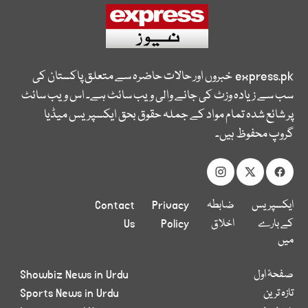
express.pk
خبروں اور حالات حاضرہ سے متعلق پاکستان کی
سب سے زیادہ وزٹ کی جانے والی ویب سائٹ ہے۔ اس ویب سائٹ
پر شائع شدہ تمام مواد کے جملہ حقوق بحق ایکسپریس میڈیا
گروپ محفوظ ہیں۔
ایکسپریس
ضابطہ
Privacy
Contact
کے بارے
اخلاق
Policy
Us
میں
صفحۂ اول
Showbiz News in Urdu
تازہ ترین
Sports News in Urdu