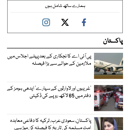
ہمارے ساتھ شامل ہوں
پاکستان
پی آئی اے کا نجکاری کے بعد پہلے اجلاس میں
ملازمین کے حوالے سے بڑا فیصلہ
’غریبوں اور لاوارثوں کے سہارے‘ ایدھی ہومز کے
دفتر میں 65 لاکھ روپے کی ڈکیتی
پاکستان، سعودی عرب، ترکیہ کا دفاعی معاہدہ
امت مسلمہ کی تاریخ کا فیصلہ کن موڑ ہے،