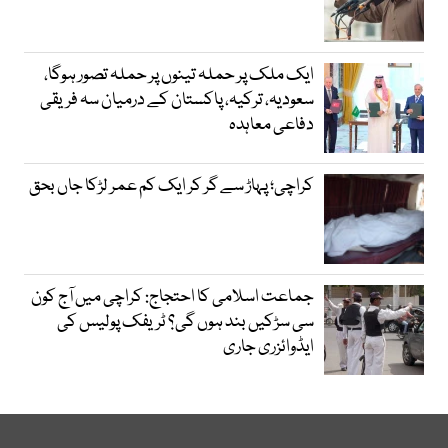
ایک ملک پر حملہ تینوں پر حملہ تصور ہوگا،
سعودیہ، ترکیہ، پاکستان کے درمیان سہ فریقی
دفاعی معاہدہ
کراچی؛ پہاڑ سے گر کر ایک کم عمر لڑکا جاں بحق
جماعت اسلامی کا احتجاج: کراچی میں آج کون
سی سڑکیں بند ہوں گی؟ ٹریفک پولیس کی
ایڈوائزری جاری