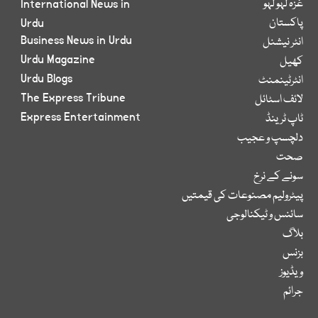
غزہ لہو لہو
International News in
پاکستان
Urdu
Business News in Urdu
انٹر نیشنل
Urdu Magazine
کھیل
Urdu Blogs
انٹرٹینمنٹ
The Express Tribune
لائف اسٹائل
Express Entertainment
ٹاپ ٹرینڈ
دلچسپ و عجیب
صحت
سونے کے نرخ
پیٹرولیم مصنوعات کی قیمتیں
سائنس و ٹیکنالوجی
بلاگ
بزنس
ویڈیوز
جرائم