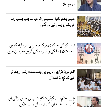
مریم نواز
خیبرپختونخوا اسمبلی؛ تاحیات بلیو پاسپورٹ
کی شق واپس لے لی گئی
فیسکو کی نجکاری: ترکیہ، چینی سرمایہ کاروں
سمیت 12 ملکی و غیر ملکی گروپ میدان میں
انٹر بورڈ کراچی بارہویں جماعت آرٹس ریگولر
کے نتائج کا اعلان
وزیراعظم سے کوئی شکایت نہیں اصل لڑائی ان
کے اپنے خاندان کے درمیان ہے، بلاول