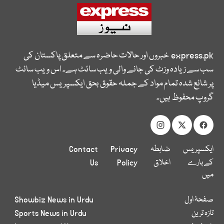
express.pk
خبروں اور حالات حاضرہ سے متعلق پاکستان کی
سب سے زیادہ وزٹ کی جانے والی ویب سائٹ ہے۔ اس ویب سائٹ
پر شائع شدہ تمام مواد کے جملہ حقوق بحق ایکسپریس میڈیا
گروپ محفوظ ہیں۔
ایکسپریس
ضابطہ
Privacy
Contact
کے بارے
اخلاق
Policy
Us
میں
صفحۂ اول
Showbiz News in Urdu
تازہ ترین
Sports News in Urdu