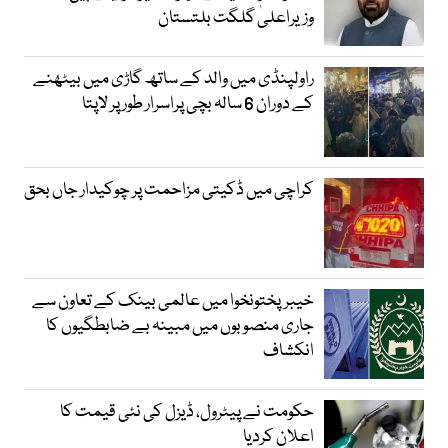
وزیراعلیٰ گلگت بلتستان
راولپنڈی میں والد کے ساتھ گاڑی میں بیٹھنے
کے دوران 6 سالہ بچی پراسرار طور پر لاپتا
کراچی میں ڈکیتی مزاحمت پر چوکیدار جاں بحق
خیبرپختونخوا میں عالمی بینک کے تعاون سے
جاری منصوبوں میں مبینہ بے ضابطگیوں کا
انکشاف
حکومت نے پیٹرول، ڈیزل کی نئی قیمت کا
اعلان کردیا