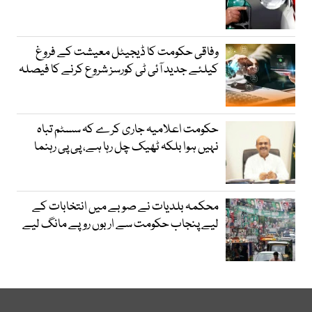
وفاقی حکومت کا ڈیجیٹل معیشت کے فروغ
کیلئے جدید آئی ٹی کورسز شروع کرنے کا فیصلہ
حکومت اعلامیہ جاری کرے کہ سسٹم تباہ
نہیں ہوا بلکہ ٹھیک چل رہا ہے، پی پی رہنما
محکمہ بلدیات نے صوبے میں انتخابات کے
لیے پنجاب حکومت سے اربوں روپے مانگ لیے