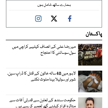
ہمارے ساتھ شامل ہوں
پاکستان
میر رضا علی کے انصاف کیلیے کراچی میں
سول سوسائٹی کا احتجاج
لاہور میں 40 سالہ خاتون کے قتل کا ڈراپ سین،
شوہر اور سوتیلا بیٹا ملوث نکلے
حکومت سندھ کے تعاون سے قدرتی آفات سے
متاثرہ افراد کیلئے گھر تعمیر کر رہے ہیں،