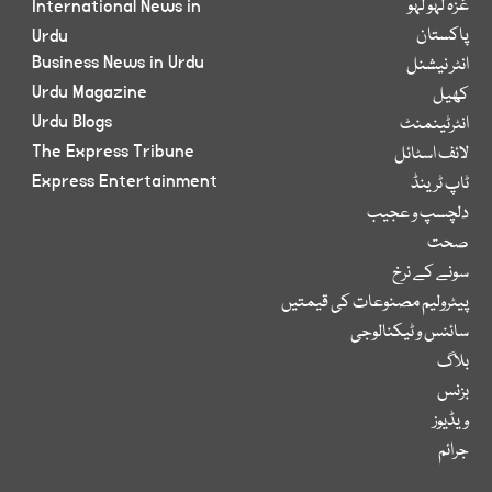
غزہ لہو لہو
International News in
پاکستان
Urdu
Business News in Urdu
انٹر نیشنل
Urdu Magazine
کھیل
Urdu Blogs
انٹرٹینمنٹ
The Express Tribune
لائف اسٹائل
Express Entertainment
ٹاپ ٹرینڈ
دلچسپ و عجیب
صحت
سونے کے نرخ
پیٹرولیم مصنوعات کی قیمتیں
سائنس و ٹیکنالوجی
بلاگ
بزنس
ویڈیوز
جرائم