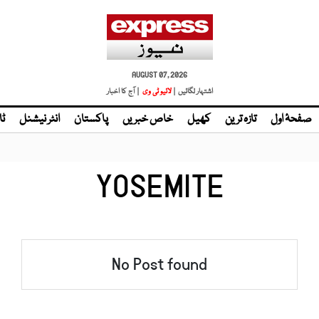
AUGUST 07, 2026
اشتہار لگائیں |
| آج کا اخبار
صفحۂ اول
تازہ ترین
کھیل
خاص خبریں
پاکستان
انٹر نیشنل
ٹا
YOSEMITE
No Post found