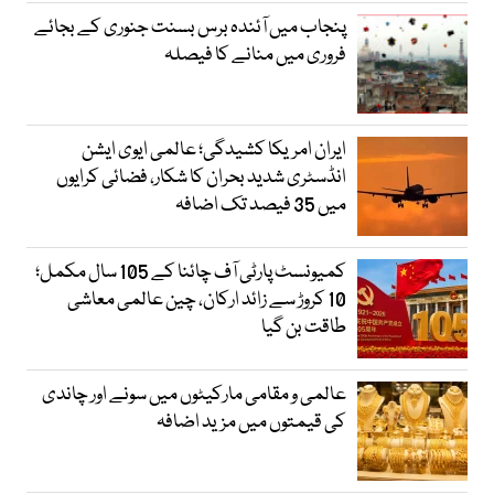
پنجاب میں آئندہ برس بسنت جنوری کے بجائے
فروری میں منانے کا فیصلہ
ایران امریکا کشیدگی؛ عالمی ایوی ایشن
انڈسٹری شدید بحران کا شکار، فضائی کرایوں
میں 35 فیصد تک اضافہ
کمیونسٹ پارٹی آف چائنا کے 105 سال مکمل؛
10 کروڑ سے زائد ارکان، چین عالمی معاشی
طاقت بن گیا
عالمی و مقامی مارکیٹوں میں سونے اور چاندی
کی قیمتوں میں مزید اضافہ