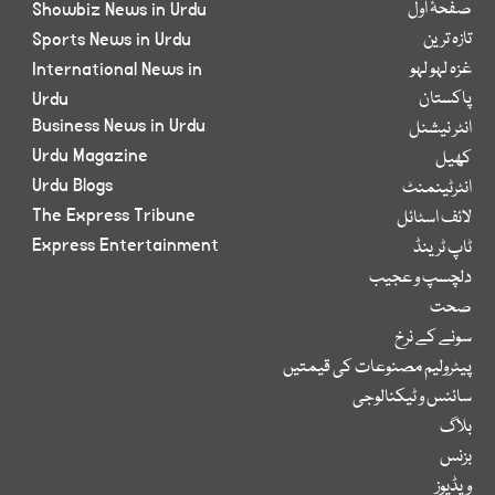
صفحۂ اول
Showbiz News in Urdu
تازہ ترین
Sports News in Urdu
غزہ لہو لہو
International News in
پاکستان
Urdu
Business News in Urdu
انٹر نیشنل
Urdu Magazine
کھیل
Urdu Blogs
انٹرٹینمنٹ
The Express Tribune
لائف اسٹائل
Express Entertainment
ٹاپ ٹرینڈ
دلچسپ و عجیب
صحت
سونے کے نرخ
پیٹرولیم مصنوعات کی قیمتیں
سائنس و ٹیکنالوجی
بلاگ
بزنس
ویڈیوز