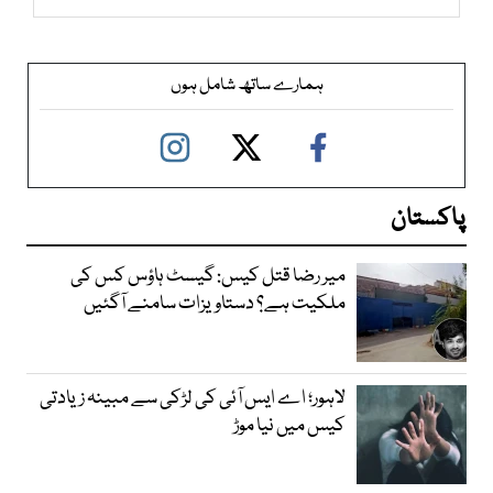
ہمارے ساتھ شامل ہوں
پاکستان
میر رضا قتل کیس: گیسٹ ہاؤس کس کی
ملکیت ہے؟ دستاویزات سامنے آگئیں
لاہور؛ اے ایس آئی کی لڑکی سے مبینہ زیادتی
کیس میں نیا موڑ