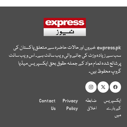
express.pk
خبروں اور حالات حاضرہ سے متعلق پاکستان کی
سب سے زیادہ وزٹ کی جانے والی ویب سائٹ ہے۔ اس ویب سائٹ
پر شائع شدہ تمام مواد کے جملہ حقوق بحق ایکسپریس میڈیا
گروپ محفوظ ہیں۔
ایکسپریس
ضابطہ
Privacy
Contact
کے بارے
اخلاق
Policy
Us
میں