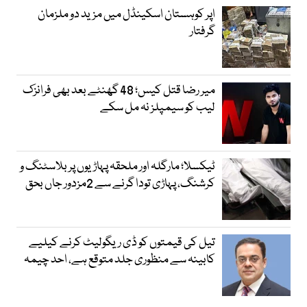
اپر کوہستان اسکینڈل میں مزید دو ملزمان
گرفتار
میر رضا قتل کیس؛ 48 گھنٹے بعد بھی فرانزک
لیب کو سیمپلز نہ مل سکے
ٹیکسلا؛ مارگلہ اور ملحقہ پہاڑیوں پر بلاسٹنگ و
کرشنگ، پہاڑی تودا گرنے سے 2مزدور جاں بحق
تیل کی قیمتوں کو ڈی ریگولیٹ کرنے کیلیے
کابینہ سے منظوری جلد متوقع ہے، احد چیمہ