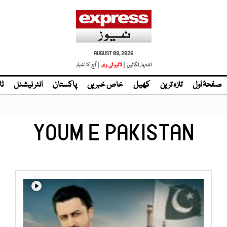
AUGUST 09, 2026
اشتہار لگائیں |
| آج کا اخبار
صفحۂ اول
تازہ ترین
کھیل
خاص خبریں
پاکستان
انٹر نیشنل
ٹا
YOUM E PAKISTAN