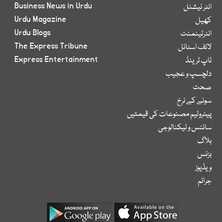
Business News in Urdu
انٹر نیشنل
Urdu Magazine
کھیل
Urdu Blogs
انٹرٹینمنٹ
The Express Tribune
لائف اسٹائل
Express Entertainment
ٹاپ ٹرینڈ
دلچسپ و عجیب
صحت
سونے کے نرخ
پیٹرولیم مصنوعات کی قیمتیں
سائنس و ٹیکنالوجی
بلاگ
بزنس
ویڈیوز
جرائم