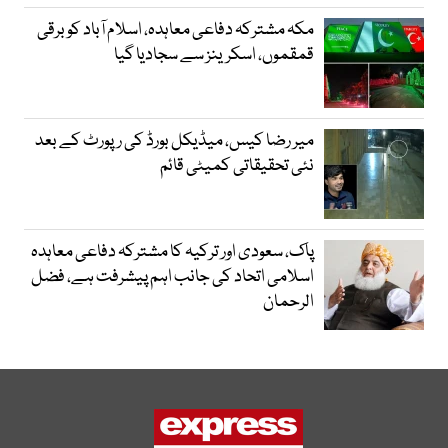
مکہ مشترکہ دفاعی معاہدہ، اسلام آباد کو برقی
قمقموں، اسکرینز سے سجادیا گیا
میر رضا کیس، میڈیکل بورڈ کی رپورٹ کے بعد
نئی تحقیقاتی کمیٹی قائم
پاک، سعودی اور ترکیہ کا مشترکہ دفاعی معاہدہ
اسلامی اتحاد کی جانب اہم پیشرفت ہے، فضل
الرحمان