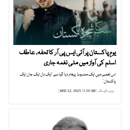
یومِ پاکستان پر آئی ایس پی آر کا تحفہ، عاطف
اسلم کی آواز میں ملی نغمہ جاری
اس نغمے میں ایک مضبوط پیغام دیا گیا ہے ’ایک دل ایک جان ایک
پاکستان‘
ویب ڈیسک
| MAR 22, 2025 11:34 AM |