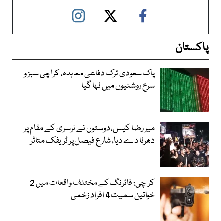
پاکستان
پاک سعودی ترک دفاعی معاہدہ، کراچی سبز و
سرخ روشنیوں میں نہا گیا
میر رضا کیس، دوستوں نے نرسری کے مقام پر
دھرنا دے دیا، شارع فیصل پر ٹریفک متاثر
کراچی: فائرنگ کے مختلف واقعات میں 2
خواتین سمیت 4 افراد زخمی