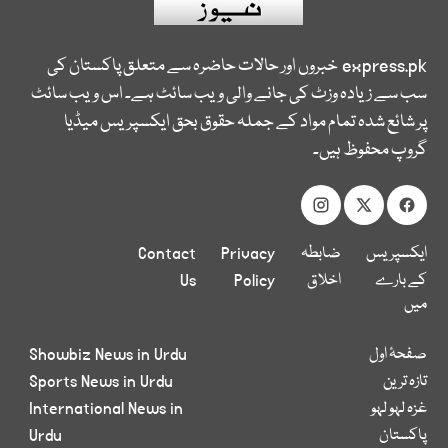
express.pk
خبروں اور حالات حاضرہ سے متعلق پاکستان کی
سب سے زیادہ وزٹ کی جانے والی ویب سائٹ ہے۔ اس ویب سائٹ
پر شائع شدہ تمام مواد کے جملہ حقوق بحق ایکسپریس میڈیا
گروپ محفوظ ہیں۔
ایکسپریس
ضابطہ
Privacy
Contact
کے بارے
اخلاق
Policy
Us
میں
صفحۂ اول
Showbiz News in Urdu
تازہ ترین
Sports News in Urdu
غزہ لہو لہو
International News in
پاکستان
Urdu