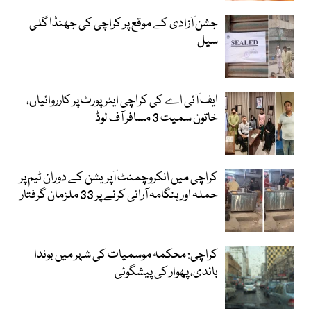
جشن آزادی کے موقع پر کراچی کی جھنڈا گلی
سیل
ایف آئی اے کی کراچی ایئرپورٹ پر کارروائیاں،
خاتون سمیت 3 مسافر آف لوڈ
کراچی میں انکروچمنٹ آپریشن کے دوران ٹیم پر
حملہ اور ہنگامہ آرائی کرنے پر 33 ملزمان گرفتار
کراچی: محکمہ موسمیات کی شہر میں بوندا
باندی، پھوار کی پیشگوئی