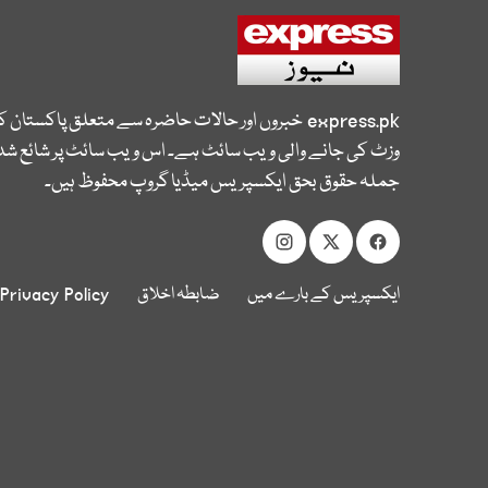
express.pk
خبروں اور حالات حاضرہ سے متعلق پاکستان 
وزٹ کی جانے والی ویب سائٹ ہے۔ اس ویب سائٹ پر شائع شدہ
جملہ حقوق بحق ایکسپریس میڈیا گروپ محفوظ ہیں۔
ایکسپریس کے بارے میں
ضابطہ اخلاق
Privacy Policy