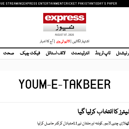
IVE STREAMING
EXPRESS ENTERTAINMENT
CRICKET PAKISTAN
TODAY'S PAPER
AUGUST 07, 2026
اشتہار لگائیں |
| آج کا اخبار
ر نیشنل
ٹاپ ٹرینڈ
انٹرٹینمنٹ
لائف اسٹائل
فیکٹ چیک
صحت
YOUM-E-TAKBEER