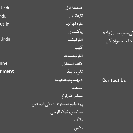
صفحۂ اول
 Urdu
تازہ ترین
rdu
غزہ لہو لہو
ws in
پاکستان
کی سب سے زیادہ
 Urdu
انٹر نیشنل
 تمام مواد کے
کھیل
انٹرٹینمنٹ
bune
لائف اسٹائل
inment
ٹاپ ٹرینڈ
دلچسپ و عجیب
Contact Us
صحت
سونے کے نرخ
پیٹرولیم مصنوعات کی قیمتیں
سائنس و ٹیکنالوجی
بلاگ
بزنس