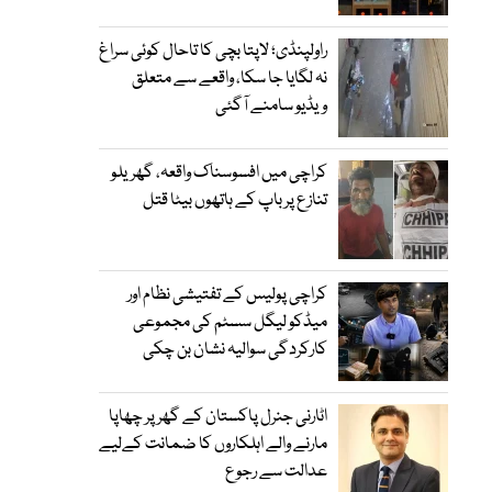
راولپنڈی؛ لاپتا بچی کا تاحال کوئی سراغ
نہ لگایا جا سکا، واقعے سے متعلق
ویڈیو سامنے آگئی
کراچی میں افسوسناک واقعہ، گھریلو
تنازع پر باپ کے ہاتھوں بیٹا قتل
کراچی پولیس کے تفتیشی نظام اور
میڈکو لیگل سسٹم کی مجموعی
کارکردگی سوالیہ نشان بن چکی
اٹارنی جنرل پاکستان کے گھر پر چھاپا
مارنے والے اہلکاروں کا ضمانت کےلیے
عدالت سے رجوع