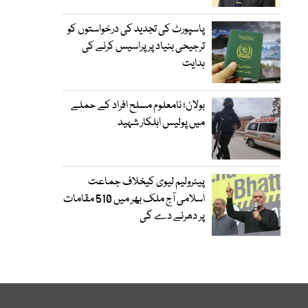
پاسپورٹ کی تجدید کی درخواستوں کو
ترجیحی بنیاد پر پراسیس کرنے کی
ہدایت
بولان؛ نامعلوم مسلح افراد کے حملے
میں پولیس اہلکار شہید
پیٹرولیم لیوی کیخلاف جماعت
اسلامی آج ملک بھر میں 510 مقامات
پر دھرنے دے گی