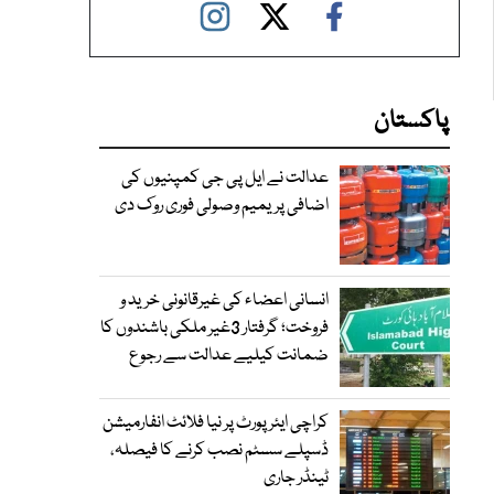
پاکستان
عدالت نے ایل پی جی کمپنیوں کی
اضافی پریمیم وصولی فوری روک دی
انسانی اعضاء کی غیرقانونی خرید و
فروخت؛ گرفتار 3غیر ملکی باشندوں کا
ضمانت کیلیے عدالت سے رجوع
کراچی ایئرپورٹ پر نیا فلائٹ انفارمیشن
ڈسپلے سسٹم نصب کرنے کا فیصلہ،
ٹینڈر جاری