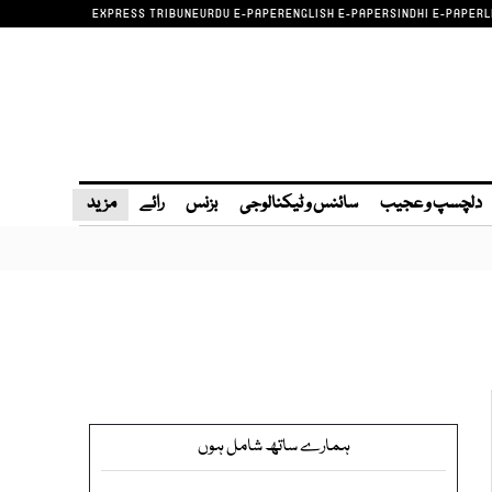
EXPRESS TRIBUNE
URDU E-PAPER
ENGLISH E-PAPER
SINDHI E-PAPER
L
دلچسپ و عجیب
سائنس و ٹیکنالوجی
بزنس
رائے
مزید
ہمارے ساتھ شامل ہوں