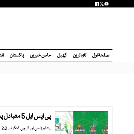
صفحۂ اول
تازہ ترین
کھیل
خاص خبریں
پاکستان
انٹ
پی ایس ایل 5 متبادل پلیئرز کا انتخاب کرلیا گیا
پشاور زلمی اور کراچی کنگز نے 2،2 کھلاڑی چنے،لاہور ،کوئٹہ اور ملتان نے 1،1متبادل کرکٹر حاصل کرلیا