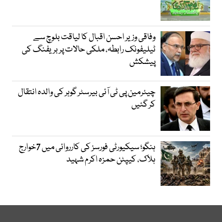
وفاقی وزیر احسن اقبال کا لیاقت بلوچ سے
ٹیلیفونک رابطہ، ملکی حالات پر بریفنگ کی
پیشکش
چیئرمین پی ٹی آئی بیرسٹر گوہر کی والدہ انتقال
کر گئیں
ہنگو؛ سیکیورٹی فورسز کی کارروائی میں 7خوارج
ہلاک، کیپٹن حمزہ اکرم شہید