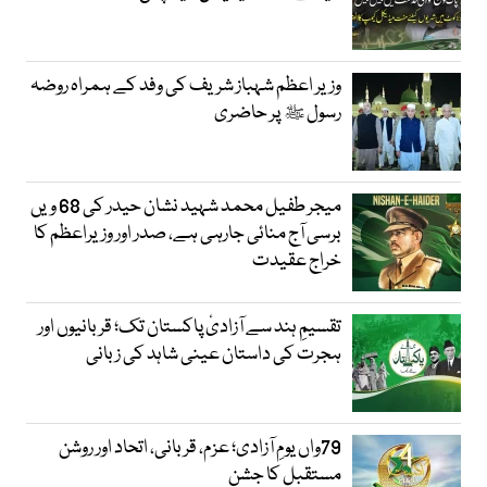
وزیر اعظم شہباز شریف کی وفد کے ہمراہ روضہ
رسول ﷺ پر حاضری
میجر طفیل محمد شہید نشان حیدر کی 68 ویں
برسی آج منائی جارہی ہے، صدر اور وزیراعظم کا
خراج عقیدت
تقسیمِ ہند سے آزادیٔ پاکستان تک؛ قربانیوں اور
ہجرت کی داستان عینی شاہد کی زبانی
79واں یومِ آزادی؛ عزم، قربانی، اتحاد اور روشن
مستقبل کا جشن