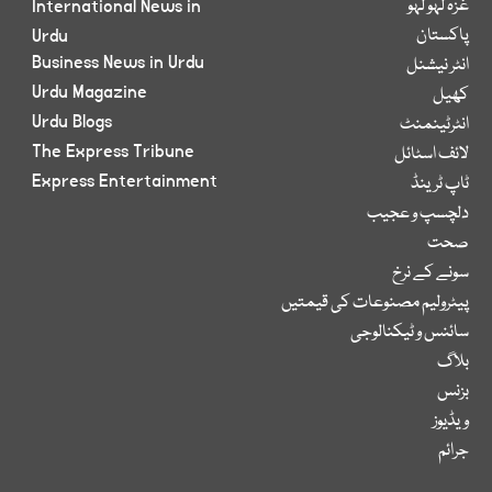
غزہ لہو لہو
International News in
پاکستان
Urdu
Business News in Urdu
انٹر نیشنل
Urdu Magazine
کھیل
Urdu Blogs
انٹرٹینمنٹ
The Express Tribune
لائف اسٹائل
Express Entertainment
ٹاپ ٹرینڈ
دلچسپ و عجیب
صحت
سونے کے نرخ
پیٹرولیم مصنوعات کی قیمتیں
سائنس و ٹیکنالوجی
بلاگ
بزنس
ویڈیوز
جرائم