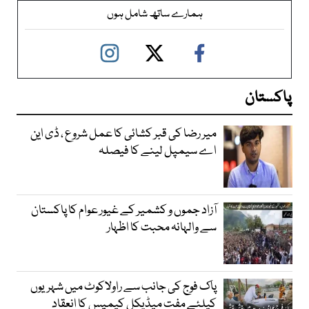
ہمارے ساتھ شامل ہوں
پاکستان
میر رضا کی قبر کشائی کا عمل شروع ، ڈی این
اے سیمپل لینے کا فیصلہ
آزاد جموں و کشمیر کے غیور عوام کا پاکستان
سے والہانہ محبت کا اظہار
پاک فوج کی جانب سے راولاکوٹ میں شہریوں
کیلئے مفت میڈیکل کیمپس کا انعقاد