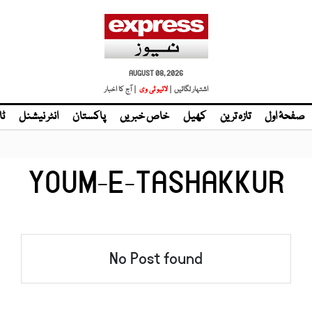
AUGUST 08, 2026
اشتہار لگائیں |
لائیو ٹی وی
| آج کا اخبار
صفحۂ اول
تازہ ترین
کھیل
خاص خبریں
پاکستان
انٹر نیشنل
ٹا
YOUM-E-TASHAKKUR
No Post found