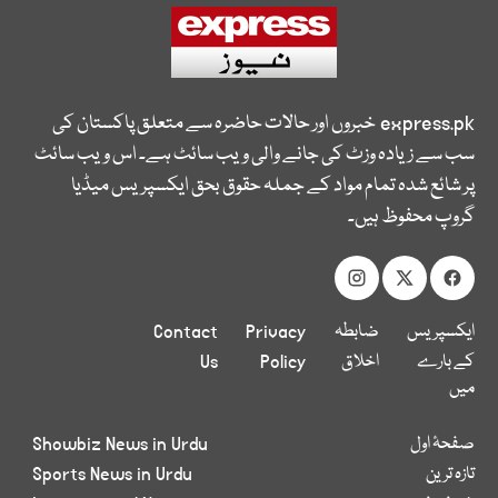
express.pk
خبروں اور حالات حاضرہ سے متعلق پاکستان کی
سب سے زیادہ وزٹ کی جانے والی ویب سائٹ ہے۔ اس ویب سائٹ
پر شائع شدہ تمام مواد کے جملہ حقوق بحق ایکسپریس میڈیا
گروپ محفوظ ہیں۔
ایکسپریس
ضابطہ
Privacy
Contact
کے بارے
اخلاق
Policy
Us
میں
صفحۂ اول
Showbiz News in Urdu
تازہ ترین
Sports News in Urdu