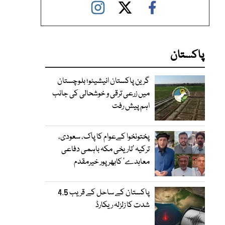
پاکستان
گرین پاکستان انیشیٹو؛ بلوچستان
میں زرعی ترقی و خوشحالی کی جانب
اہم پیش رفت
پختونخوا کےعوام کا پاک، سعودی،
ترکیہ ’تاریخی مکہ باہمی دفاعی
معاہدے‘ کابھرپور خیرمقدم
پاکستان کے ساحل کے قریب 4.5
شدت کا زلزلہ ریکارڈ