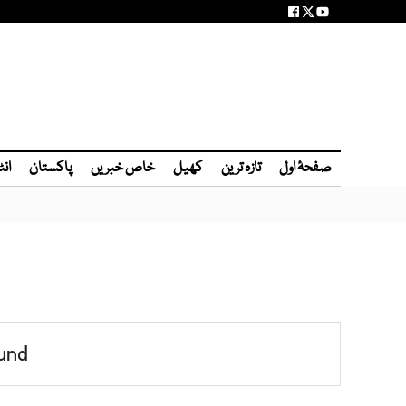
صفحۂ اول
تازہ ترین
کھیل
خاص خبریں
پاکستان
انٹ
und