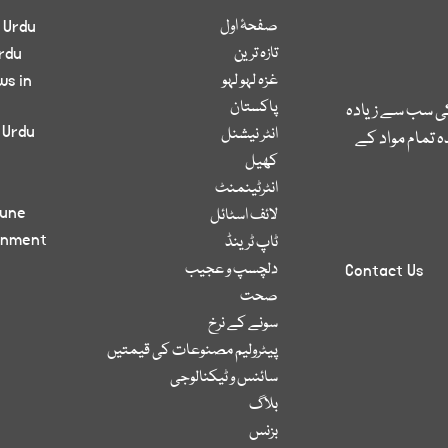
صفحۂ اول
 Urdu
تازہ ترین
rdu
غزہ لہو لہو
ws in
پاکستان
کی سب سے زیادہ
 Urdu
انٹر نیشنل
 تمام مواد کے
کھیل
انٹرٹینمنٹ
bune
لائف اسٹائل
inment
ٹاپ ٹرینڈ
دلچسپ و عجیب
Contact Us
صحت
سونے کے نرخ
پیٹرولیم مصنوعات کی قیمتیں
سائنس و ٹیکنالوجی
بلاگ
بزنس