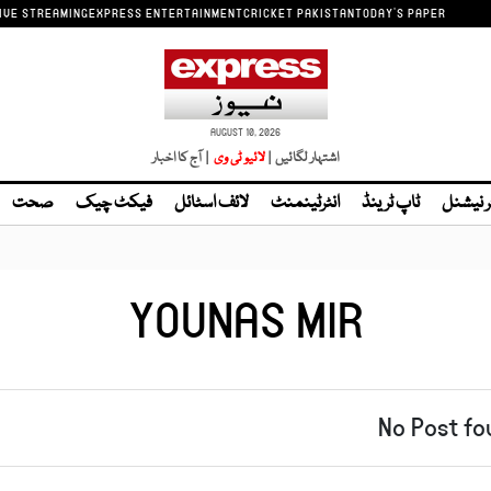
IVE STREAMING
EXPRESS ENTERTAINMENT
CRICKET PAKISTAN
TODAY'S PAPER
AUGUST 10, 2026
اشتہار لگائیں |
لائیو ٹی وی
| آج کا اخبار
ر نیشنل
ٹاپ ٹرینڈ
انٹرٹینمنٹ
لائف اسٹائل
فیکٹ چیک
صحت
YOUNAS MIR
No Post fo