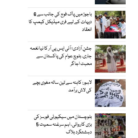
باجوڑ میں پاک فوج کی جانب سے 6
دیہات کے لیے فری میڈیکل کیمپ کا
انعقاد
جشنِ آزادی؛ آئی ایس پی آر کا نیا نغمہ
جاری، بلوچ عوام کی پاکستان سے
محبت اجاگر
لاہور: کاہنہ سے تین سالہ مغوی بچے
کی لاش برآمد
بلوچستان میں سیکیورٹی فورسز کی
بڑی کارروائی، اہم سرغنہ سمیت 5
دہشتگرد ہلاک