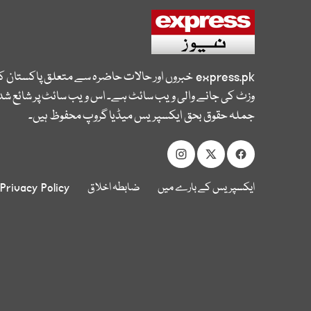
express.pk
خبروں اور حالات حاضرہ سے متعلق پاکستان 
وزٹ کی جانے والی ویب سائٹ ہے۔ اس ویب سائٹ پر شائع شدہ
جملہ حقوق بحق ایکسپریس میڈیا گروپ محفوظ ہیں۔
ایکسپریس کے بارے میں
ضابطہ اخلاق
Privacy Policy