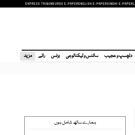
EXPRESS TRIBUNE
URDU E-PAPER
ENGLISH E-PAPER
SINDHI E-PAPER
L
دلچسپ و عجیب
سائنس و ٹیکنالوجی
بزنس
رائے
مزید
ہمارے ساتھ شامل ہوں