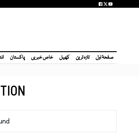
صفحۂ اول
تازہ ترین
کھیل
خاص خبریں
پاکستان
انٹ
TION
und