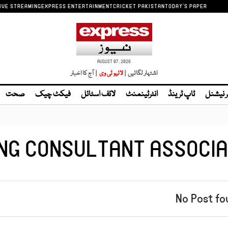
IVE STREAMING
EXPRESS ENTERTAINMENT
CRICKET PAKISTAN
TODAY'S PAPER
AUGUST 07, 2026
اشتہار لگائیں |
| آج کا اخبار
ر نیشنل
ٹاپ ٹرینڈ
انٹرٹینمنٹ
لائف اسٹائل
فیکٹ چیک
صحت
NG CONSULTANT ASSOCIA
No Post fo