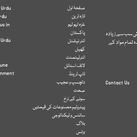
صفحۂ اول
 Urdu
تازہ ترین
rdu
غزہ لہو لہو
ws in
پاکستان
کی سب سے زیادہ
 Urdu
انٹر نیشنل
 تمام مواد کے
کھیل
انٹرٹینمنٹ
bune
لائف اسٹائل
inment
ٹاپ ٹرینڈ
دلچسپ و عجیب
Contact Us
صحت
سونے کے نرخ
پیٹرولیم مصنوعات کی قیمتیں
سائنس و ٹیکنالوجی
بلاگ
بزنس