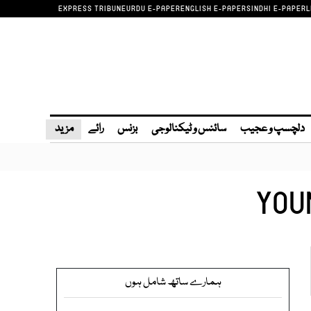
EXPRESS TRIBUNE
URDU E-PAPER
ENGLISH E-PAPER
SINDHI E-PAPER
L
دلچسپ و عجیب
سائنس و ٹیکنالوجی
بزنس
رائے
مزید
YOU
ہمارے ساتھ شامل ہوں