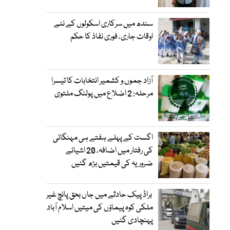
سندھ میں سرکاری اسکولوں کے نئے
اوقات جاری، فوری نفاذ کا حکم
آزاد جموں و کشمیر انتخابات کا تیسرا
مرحلہ: 2 اضلاع میں پولنگ ملتوی
اگست کے پہلے ہفتے ہی مہنگائی
کی رفتار میں اضافہ، 20 اشیائے
ضروریہ کی قیمتیں بڑھ گئیں
براڈ پیک حادثے میں جاں بحق پانچ غیر
ملکی کوہ پیماؤں کی میتیں اسلام آباد
پہنچادی گئیں