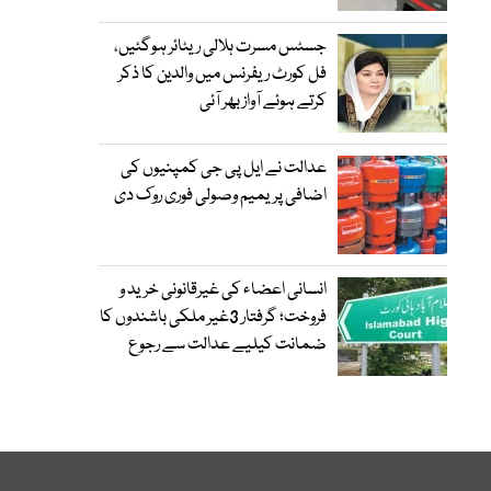
جسٹس مسرت ہلالی ریٹائر ہوگئیں،
فل کورٹ ریفرنس میں والدین کا ذکر
کرتے ہوئے آواز بھر آئی
عدالت نے ایل پی جی کمپنیوں کی
اضافی پریمیم وصولی فوری روک دی
انسانی اعضاء کی غیرقانونی خرید و
فروخت؛ گرفتار 3غیر ملکی باشندوں کا
ضمانت کیلیے عدالت سے رجوع