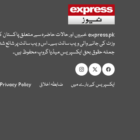
express.pk
خبروں اور حالات حاضرہ سے متعلق پاکستان 
وزٹ کی جانے والی ویب سائٹ ہے۔ اس ویب سائٹ پر شائع شدہ
جملہ حقوق بحق ایکسپریس میڈیا گروپ محفوظ ہیں۔
ایکسپریس کے بارے میں
ضابطہ اخلاق
Privacy Policy