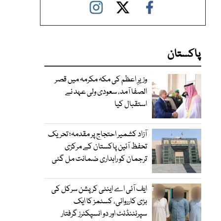
پاکستان
وزیرِ اعظم کی مکہ مکرمہ میں قصر
الصفا آمد، سعودی ولی عہد نے
استقبال کیا
آزاد کشمیر احتجاج پر مقدمہ؛ تحریک
تحفظ آئین پاکستان کے مرکزی
ترجمان کو راہداری ضمانت مل گئی
ایف آئی اے اینٹی کرپشن سرکل کی
بڑی کارروائی، کسٹمز کا ایک
سپرنٹنڈنٹ اور دو انسپکٹرز گرفتار