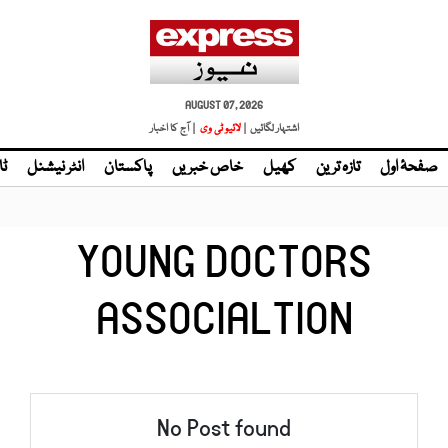
AUGUST 07, 2026
اشتہار لگائیں |
لائیو ٹی وی
| آج کا اخبار
صفحۂ اول
تازہ ترین
کھیل
خاص خبریں
پاکستان
انٹر نیشنل
ٹا
YOUNG DOCTORS
ASSOCIALTION
No Post found