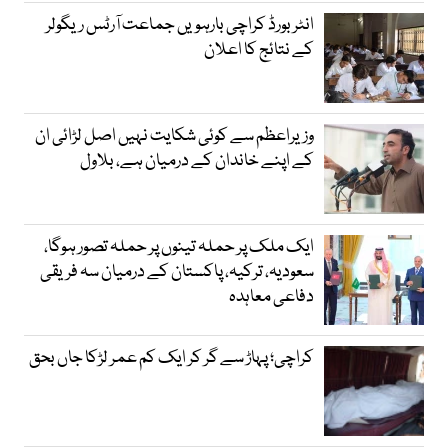
انٹر بورڈ کراچی بارہویں جماعت آرٹس ریگولر
کے نتائج کا اعلان
وزیراعظم سے کوئی شکایت نہیں اصل لڑائی ان
کے اپنے خاندان کے درمیان ہے، بلاول
ایک ملک پر حملہ تینوں پر حملہ تصور ہوگا،
سعودیہ، ترکیہ، پاکستان کے درمیان سہ فریقی
دفاعی معاہدہ
کراچی؛ پہاڑ سے گر کر ایک کم عمر لڑکا جاں بحق