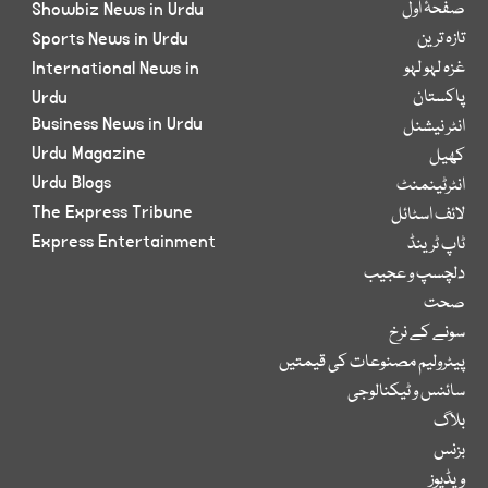
صفحۂ اول
Showbiz News in Urdu
تازہ ترین
Sports News in Urdu
غزہ لہو لہو
International News in
پاکستان
Urdu
Business News in Urdu
انٹر نیشنل
Urdu Magazine
کھیل
Urdu Blogs
انٹرٹینمنٹ
The Express Tribune
لائف اسٹائل
Express Entertainment
ٹاپ ٹرینڈ
دلچسپ و عجیب
صحت
سونے کے نرخ
پیٹرولیم مصنوعات کی قیمتیں
سائنس و ٹیکنالوجی
بلاگ
بزنس
ویڈیوز