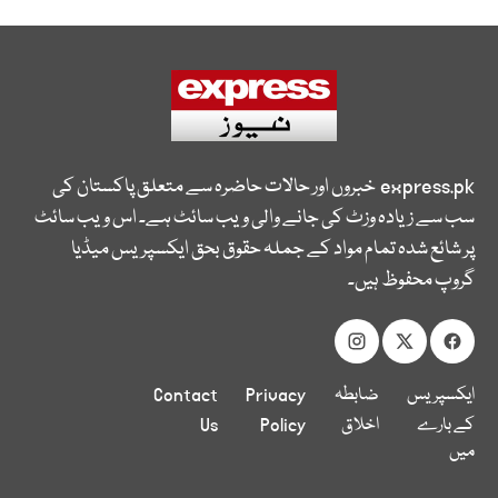
express.pk
خبروں اور حالات حاضرہ سے متعلق پاکستان کی
سب سے زیادہ وزٹ کی جانے والی ویب سائٹ ہے۔ اس ویب سائٹ
پر شائع شدہ تمام مواد کے جملہ حقوق بحق ایکسپریس میڈیا
گروپ محفوظ ہیں۔
ایکسپریس
ضابطہ
Privacy
Contact
کے بارے
اخلاق
Policy
Us
میں