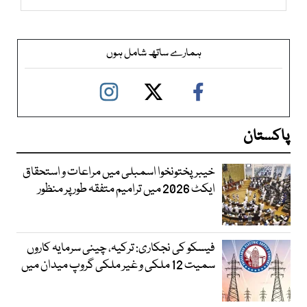
ہمارے ساتھ شامل ہوں
پاکستان
خیبرپختونخوا اسمبلی میں مراعات و استحقاق
ایکٹ 2026 میں ترامیم متفقہ طور پر منظور
فیسکو کی نجکاری: ترکیہ، چینی سرمایہ کاروں
سمیت 12 ملکی و غیر ملکی گروپ میدان میں