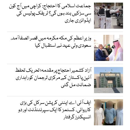
جماعت اسلامی کا احتجاج: کراچی میں آج کون
سی سڑکیں بند ہوں گی؟ ٹریفک پولیس کی
ایڈوائزری جاری
وزیرِ اعظم کی مکہ مکرمہ میں قصر الصفا آمد،
سعودی ولی عہد نے استقبال کیا
آزاد کشمیر احتجاج پر مقدمہ؛ تحریک تحفظ
آئین پاکستان کے مرکزی ترجمان کو راہداری
ضمانت مل گئی
ایف آئی اے اینٹی کرپشن سرکل کی بڑی
کارروائی، کسٹمز کا ایک سپرنٹنڈنٹ اور دو
انسپکٹرز گرفتار