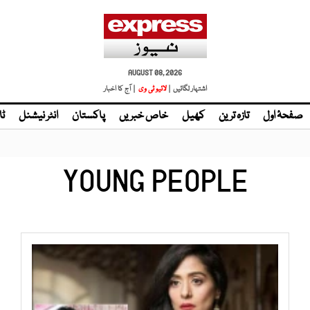
AUGUST 08, 2026
اشتہار لگائیں |
| آج کا اخبار
صفحۂ اول
تازہ ترین
کھیل
خاص خبریں
پاکستان
انٹر نیشنل
ٹا
YOUNG PEOPLE