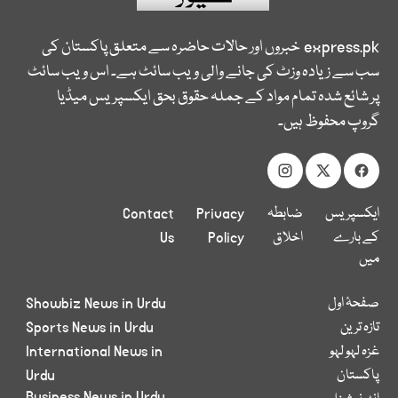
express.pk
خبروں اور حالات حاضرہ سے متعلق پاکستان کی
سب سے زیادہ وزٹ کی جانے والی ویب سائٹ ہے۔ اس ویب سائٹ
پر شائع شدہ تمام مواد کے جملہ حقوق بحق ایکسپریس میڈیا
گروپ محفوظ ہیں۔
ایکسپریس
ضابطہ
Privacy
Contact
کے بارے
اخلاق
Policy
Us
میں
صفحۂ اول
Showbiz News in Urdu
تازہ ترین
Sports News in Urdu
غزہ لہو لہو
International News in
پاکستان
Urdu
Business News in Urdu