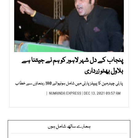
پنجاب کے دل شہر لاہور کو ہم نے جیتنا ہے
بلاول بھٹو زرداری
پارٹی چیئرمین کا پیپلز پارٹی میں شامل ہونیوالے 180 رہنماؤں سے خطاب
NUMAINDA EXPRESS
| DEC 13, 2021 09:57 AM |
ہمارے ساتھ شامل ہوں