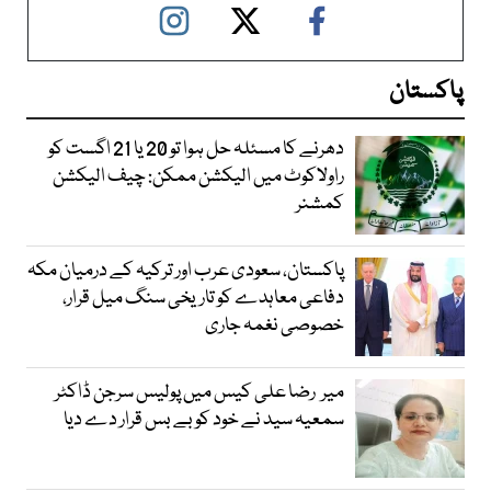
پاکستان
دھرنے کا مسئلہ حل ہوا تو 20 یا 21 اگست کو
راولاکوٹ میں الیکشن ممکن: چیف الیکشن
کمشنر
پاکستان، سعودی عرب اور ترکیہ کے درمیان مکہ
دفاعی معاہدے کو تاریخی سنگ میل قرار،
خصوصی نغمہ جاری
میر رضا علی کیس میں پولیس سرجن ڈاکٹر
سمعیہ سید نے خود کو بے بس قرار دے دیا