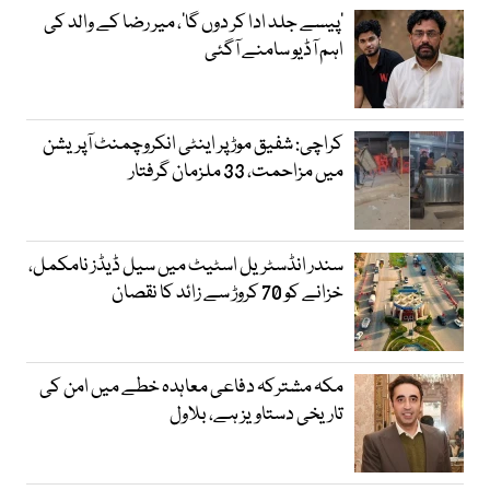
’پیسے جلد ادا کر دوں گا‘، میر رضا کے والد کی
اہم آڈیو سامنے آگئی
کراچی: شفیق موڑ پر اینٹی انکروچمنٹ آپریشن
میں مزاحمت، 33 ملزمان گرفتار
سندر انڈسٹریل اسٹیٹ میں سیل ڈیڈز نامکمل،
خزانے کو 70 کروڑ سے زائد کا نقصان
مکہ مشترکہ دفاعی معاہدہ خطے میں امن کی
تاریخی دستاویز ہے، بلاول