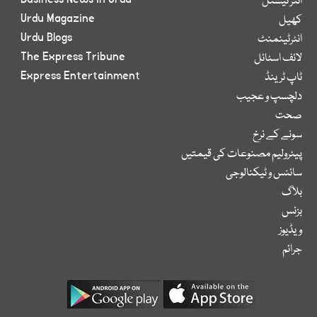
انٹر نیشنل
Urdu Magazine
کھیل
Urdu Blogs
انٹرٹینمنٹ
The Express Tribune
لائف اسٹائل
Express Entertainment
ٹاپ ٹرینڈ
دلچسپ و عجیب
صحت
سونے کے نرخ
پیٹرولیم مصنوعات کی قیمتیں
سائنس و ٹیکنالوجی
بلاگ
بزنس
ویڈیوز
جرائم