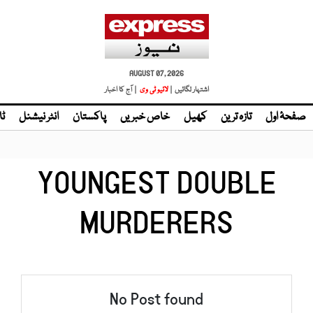
AUGUST 07, 2026
اشتہار لگائیں |
لائیو ٹی وی
| آج کا اخبار
صفحۂ اول
تازہ ترین
کھیل
خاص خبریں
پاکستان
انٹر نیشنل
ٹا
YOUNGEST DOUBLE
MURDERERS
No Post found