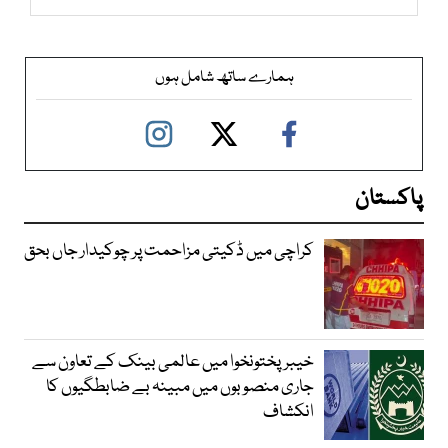
ہمارے ساتھ شامل ہوں
پاکستان
کراچی میں ڈکیتی مزاحمت پر چوکیدار جاں بحق
خیبرپختونخوا میں عالمی بینک کے تعاون سے
جاری منصوبوں میں مبینہ بے ضابطگیوں کا
انکشاف