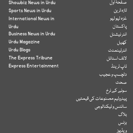
صفحۂ اول
Showbiz News in Urdu
تازہ ترین
Sports News in Urdu
غزہ لہو لہو
International News in
پاکستان
Urdu
Business News in Urdu
انٹر نیشنل
Urdu Magazine
کھیل
Urdu Blogs
انٹرٹینمنٹ
The Express Tribune
لائف اسٹائل
Express Entertainment
ٹاپ ٹرینڈ
دلچسپ و عجیب
صحت
سونے کے نرخ
پیٹرولیم مصنوعات کی قیمتیں
سائنس و ٹیکنالوجی
بلاگ
بزنس
ویڈیوز