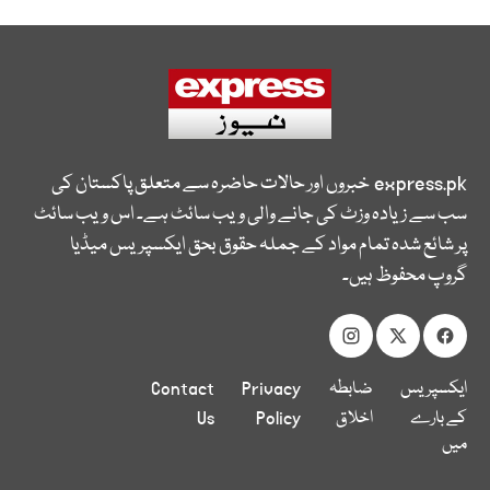
express.pk
خبروں اور حالات حاضرہ سے متعلق پاکستان کی
سب سے زیادہ وزٹ کی جانے والی ویب سائٹ ہے۔ اس ویب سائٹ
پر شائع شدہ تمام مواد کے جملہ حقوق بحق ایکسپریس میڈیا
گروپ محفوظ ہیں۔
ایکسپریس
ضابطہ
Privacy
Contact
کے بارے
اخلاق
Policy
Us
میں