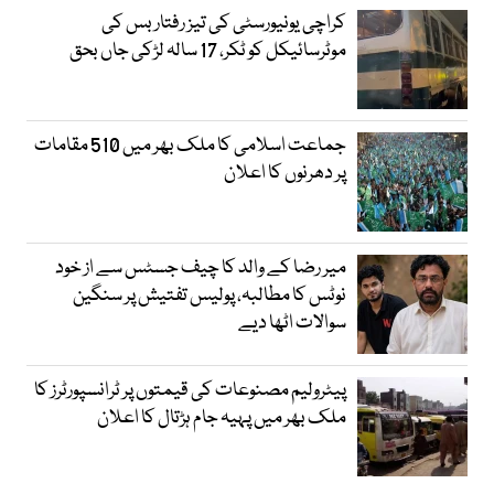
کراچی یونیورسٹی کی تیز رفتار بس کی
موٹرسائیکل کو ٹکر، 17 سالہ لڑکی جاں بحق
جماعت اسلامی کا ملک بھر میں 510 مقامات
پر دھرنوں کا اعلان
میر رضا کے والد کا چیف جسٹس سے از خود
نوٹس کا مطالبہ، پولیس تفتیش پر سنگین
سوالات اٹھا دیے
پیٹرولیم مصنوعات کی قیمتوں پر ٹرانسپورٹرز کا
ملک بھر میں پہیہ جام ہڑتال کا اعلان