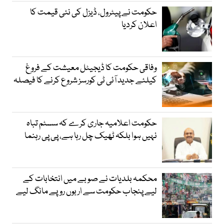
حکومت نے پیٹرول، ڈیزل کی نئی قیمت کا
اعلان کردیا
وفاقی حکومت کا ڈیجیٹل معیشت کے فروغ
کیلئے جدید آئی ٹی کورسز شروع کرنے کا فیصلہ
حکومت اعلامیہ جاری کرے کہ سسٹم تباہ
نہیں ہوا بلکہ ٹھیک چل رہا ہے، پی پی رہنما
محکمہ بلدیات نے صوبے میں انتخابات کے
لیے پنجاب حکومت سے اربوں روپے مانگ لیے