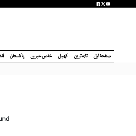
صفحۂ اول
تازہ ترین
کھیل
خاص خبریں
پاکستان
انٹ
und