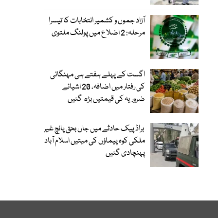
آزاد جموں و کشمیر انتخابات کا تیسرا
مرحلہ: 2 اضلاع میں پولنگ ملتوی
اگست کے پہلے ہفتے ہی مہنگائی
کی رفتار میں اضافہ، 20 اشیائے
ضروریہ کی قیمتیں بڑھ گئیں
براڈ پیک حادثے میں جاں بحق پانچ غیر
ملکی کوہ پیماؤں کی میتیں اسلام آباد
پہنچادی گئیں