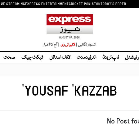
IVE STREAMING
EXPRESS ENTERTAINMENT
CRICKET PAKISTAN
TODAY'S PAPER
AUGUST 07, 2026
اشتہار لگائیں |
| آج کا اخبار
ر نیشنل
ٹاپ ٹرینڈ
انٹرٹینمنٹ
لائف اسٹائل
فیکٹ چیک
صحت
YOUSAF ‘KAZZAB’
No Post fo