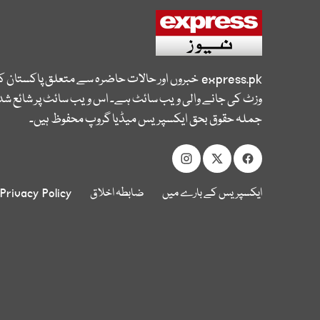
express.pk
خبروں اور حالات حاضرہ سے متعلق پاکستان 
وزٹ کی جانے والی ویب سائٹ ہے۔ اس ویب سائٹ پر شائع شدہ
جملہ حقوق بحق ایکسپریس میڈیا گروپ محفوظ ہیں۔
ایکسپریس کے بارے میں
ضابطہ اخلاق
Privacy Policy