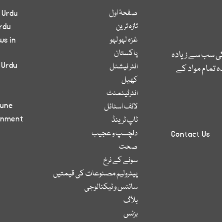
صفحۂ اول
 Urdu
تازہ ترین
rdu
غزہ لہو لہو
ws in
پاکستان
کی سب سے زیادہ
 Urdu
انٹر نیشنل
 تمام مواد کے
کھیل
انٹرٹینمنٹ
bune
لائف اسٹائل
inment
ٹاپ ٹرینڈ
دلچسپ و عجیب
Contact Us
صحت
سونے کے نرخ
پیٹرولیم مصنوعات کی قیمتیں
سائنس و ٹیکنالوجی
بلاگ
بزنس