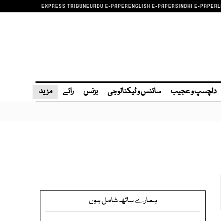
EXPRESS TRIBUNE
URDU E-PAPER
ENGLISH E-PAPER
SINDHI E-PAPER
L
دلچسپ و عجیب
سائنس و ٹیکنالوجی
بزنس
رائے
مزید
ہمارے ساتھ شامل ہوں