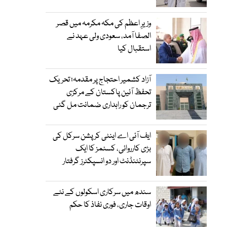
وزیرِ اعظم کی مکہ مکرمہ میں قصر
الصفا آمد، سعودی ولی عہد نے
استقبال کیا
آزاد کشمیر احتجاج پر مقدمہ؛ تحریک
تحفظ آئین پاکستان کے مرکزی
ترجمان کو راہداری ضمانت مل گئی
ایف آئی اے اینٹی کرپشن سرکل کی
بڑی کارروائی، کسٹمز کا ایک
سپرنٹنڈنٹ اور دو انسپکٹرز گرفتار
سندھ میں سرکاری اسکولوں کے نئے
اوقات جاری، فوری نفاذ کا حکم