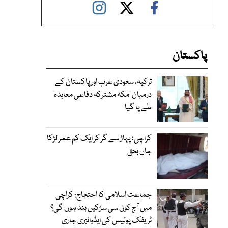
پاکستان
ترکیہ، سعودی عرب اور پاکستان کے
درمیان ’مکہ مشترکہ دفاعی معاہدہ‘
طے پا گیا
کراچی؛ پہاڑ سے گر کر ایک کم عمر لڑکا
جاں بحق
جماعت اسلامی کا احتجاج: کراچی
میں آج کون سی سڑکیں بند ہوں گی؟
ٹریفک پولیس کی ایڈوائزری جاری