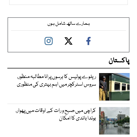
ہمارے ساتھ شامل ہوں
پاکستان
ریلوے پولیس کا برسوں پرانا مطالبہ منظور،
سروس اسٹرکچر میں اہم بہتری کی منظوری
کراچی میں صبح و رات کے اوقات میں پھوار،
بوندا باندی کا امکان