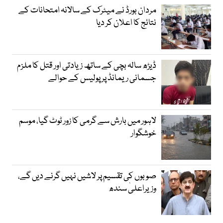
مردان بورڈ نے میٹرک کے سالانہ امتحانات کے
نتائج کا اعلان کر دیا
ڈیڑھ سالہ بچی کے ساتھ زیادتی اور قتل کا ملزم
جسمانی ریمانڈ پر پولیس کے حوالے
لاہور میں بارش سے گرمی کا زور ٹوٹ گیا، موسم
خوشگوار
صوبوں کی تقسیم پر لاشیں نہیں گرنے دیں گے،
وزیراعلیٰ سندھ