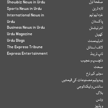
صفحۂ اول
Showbiz News in Urdu
تازہ ترین
Sports News in Urdu
غزہ لہو لہو
International News in
پاکستان
Urdu
Business News in Urdu
انٹر نیشنل
Urdu Magazine
کھیل
Urdu Blogs
انٹرٹینمنٹ
The Express Tribune
لائف اسٹائل
Express Entertainment
ٹاپ ٹرینڈ
دلچسپ و عجیب
صحت
سونے کے نرخ
پیٹرولیم مصنوعات کی قیمتیں
سائنس و ٹیکنالوجی
بلاگ
بزنس
ویڈیوز