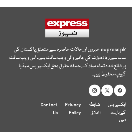
express.pk
خبروں اور حالات حاضرہ سے متعلق پاکستان کی
سب سے زیادہ وزٹ کی جانے والی ویب سائٹ ہے۔ اس ویب سائٹ
پر شائع شدہ تمام مواد کے جملہ حقوق بحق ایکسپریس میڈیا
گروپ محفوظ ہیں۔
ایکسپریس
ضابطہ
Privacy
Contact
کے بارے
اخلاق
Policy
Us
میں