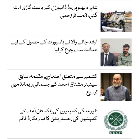
شاہراہ بھٹو پر روڈ ڈائیورژن کے باعث گاڑی الٹ
گئی، 3مسافر زخمی
ارشد چائے والا نے پاسپورٹ کے حصول کے لیے
عدالت سے رجوع کر لیا
کشمیر سے متعلق احتجاج پر مقدمہ؛ سابق
سینیٹر مشتاق احمد کے جسمانی ریمانڈ میں
توسیع
غیر ملکی کمپنیوں کی پاکستان آمد، نئی
کمپنیوں کی رجسٹریشن کا نیا ریکارڈ قائم