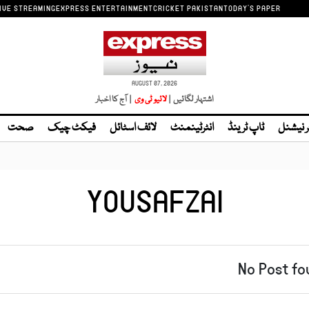
IVE STREAMING
EXPRESS ENTERTAINMENT
CRICKET PAKISTAN
TODAY'S PAPER
AUGUST 07, 2026
اشتہار لگائیں |
| آج کا اخبار
ر نیشنل
ٹاپ ٹرینڈ
انٹرٹینمنٹ
لائف اسٹائل
فیکٹ چیک
صحت
YOUSAFZAI
No Post fo