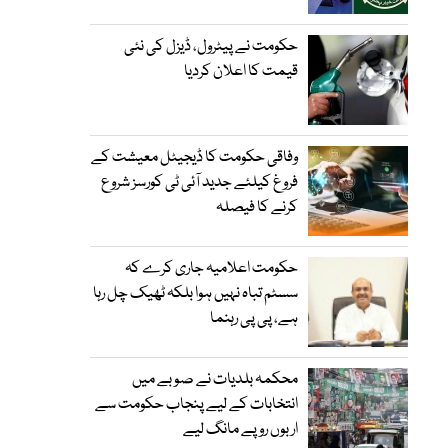
حکومت نے پیٹرول، ڈیزل کی نئی
قیمت کا اعلان کردیا
وفاقی حکومت کا ڈیجیٹل معیشت کے
فروغ کیلئے جدید آئی ٹی کورسز شروع
کرنے کا فیصلہ
حکومت اعلامیہ جاری کرے کہ
سسٹم تباہ نہیں ہوا بلکہ ٹھیک چل رہا
ہے، پی پی رہنما
محکمہ بلدیات نے صوبے میں
انتخابات کے لیے پنجاب حکومت سے
اربوں روپے مانگ لیے