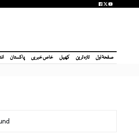
صفحۂ اول
تازہ ترین
کھیل
خاص خبریں
پاکستان
انٹ
und