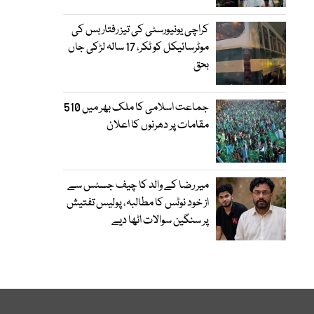
کراچی یونیورسٹی کی تیز رفتار بس کی
موٹرسائیکل کو ٹکر، 17 سالہ لڑکی جاں
بحق
جماعت اسلامی کا ملک بھر میں 510
مقامات پر دھرنوں کا اعلان
میر رضا کے والد کا چیف جسٹس سے
از خود نوٹس کا مطالبہ، پولیس تفتیش
پر سنگین سوالات اٹھا دیے