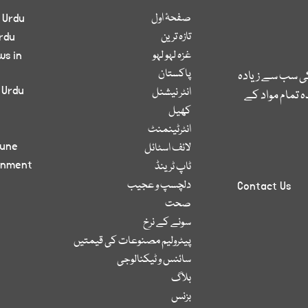
صفحۂ اول
 Urdu
تازہ ترین
rdu
غزہ لہو لہو
ws in
پاکستان
کی سب سے زیادہ
 Urdu
انٹر نیشنل
 تمام مواد کے
کھیل
انٹرٹینمنٹ
bune
لائف اسٹائل
inment
ٹاپ ٹرینڈ
دلچسپ و عجیب
Contact Us
صحت
سونے کے نرخ
پیٹرولیم مصنوعات کی قیمتیں
سائنس و ٹیکنالوجی
بلاگ
بزنس