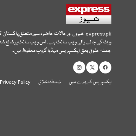
express.pk
خبروں اور حالات حاضرہ سے متعلق پاکستان 
وزٹ کی جانے والی ویب سائٹ ہے۔ اس ویب سائٹ پر شائع شدہ
جملہ حقوق بحق ایکسپریس میڈیا گروپ محفوظ ہیں۔
ایکسپریس کے بارے میں
ضابطہ اخلاق
Privacy Policy