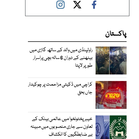
پاکستان
راولپنڈی میں والد کے ساتھ گاڑی میں
بیٹھنے کے دوران 6 سالہ بچی پراسرار
طور پر لاپتا
کراچی میں ڈکیتی مزاحمت پر چوکیدار
جاں بحق
خیبرپختونخوا میں عالمی بینک کے
تعاون سے جاری منصوبوں میں مبینہ
بے ضابطگیوں کا انکشاف