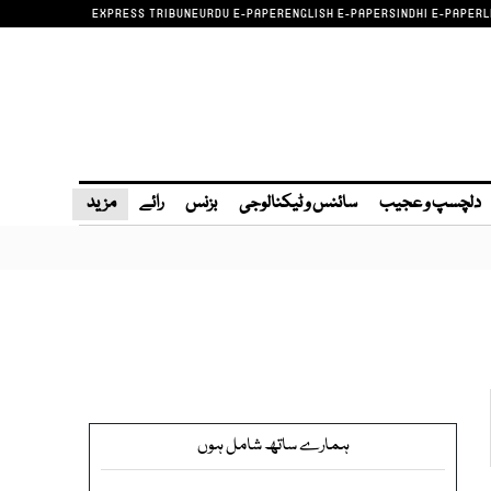
EXPRESS TRIBUNE
URDU E-PAPER
ENGLISH E-PAPER
SINDHI E-PAPER
L
دلچسپ و عجیب
سائنس و ٹیکنالوجی
بزنس
رائے
مزید
ہمارے ساتھ شامل ہوں