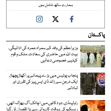
ہمارے ساتھ شامل ہوں
پاکستان
وزیراعظم کی وفد کے ہمراہ عمرہ کی ادائیگی،
بیت اللہ میں حاضری کی سعادت، ملک و قوم
کیلیے خصوصی دعائیں
پنجاب پولیس میں بڑے پیمانے پر اکھاڑ پچھاڑ،
ایک درجن سے زائد ڈی ایس پیز کی تقرری اور
تبادلے
راولپنڈی، دو دکانوں میں اچانک آگ بھڑک اٹھی،
ریسکیو کی بروقت کارروائی سے بڑا نقصان ٹل گیا