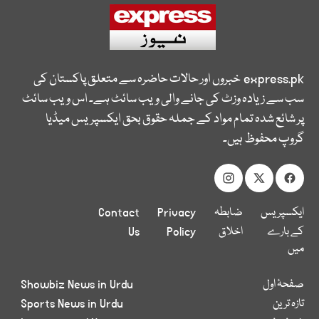
express.pk
خبروں اور حالات حاضرہ سے متعلق پاکستان کی
سب سے زیادہ وزٹ کی جانے والی ویب سائٹ ہے۔ اس ویب سائٹ
پر شائع شدہ تمام مواد کے جملہ حقوق بحق ایکسپریس میڈیا
گروپ محفوظ ہیں۔
ایکسپریس
ضابطہ
Privacy
Contact
کے بارے
اخلاق
Policy
Us
میں
صفحۂ اول
Showbiz News in Urdu
تازہ ترین
Sports News in Urdu