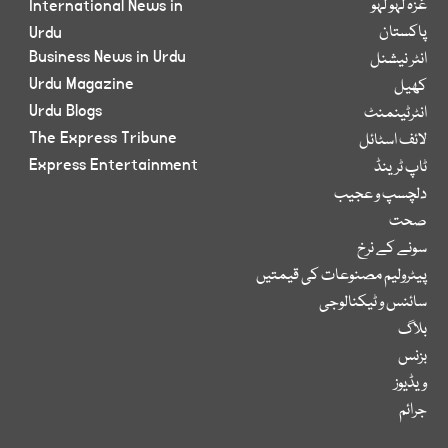
غزہ لہو لہو
International News in
پاکستان
Urdu
Business News in Urdu
انٹر نیشنل
Urdu Magazine
کھیل
Urdu Blogs
انٹرٹینمنٹ
The Express Tribune
لائف اسٹائل
Express Entertainment
ٹاپ ٹرینڈ
دلچسپ و عجیب
صحت
سونے کے نرخ
پیٹرولیم مصنوعات کی قیمتیں
سائنس و ٹیکنالوجی
بلاگ
بزنس
ویڈیوز
جرائم