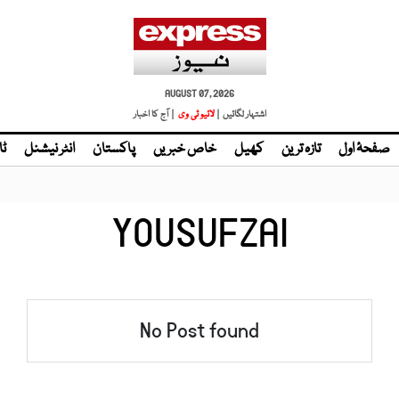
AUGUST 07, 2026
اشتہار لگائیں |
لائیو ٹی وی
| آج کا اخبار
صفحۂ اول
تازہ ترین
کھیل
خاص خبریں
پاکستان
انٹر نیشنل
ٹا
YOUSUFZAI
No Post found