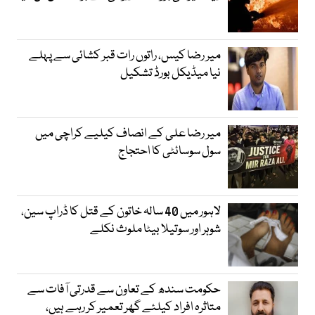
میر رضا کیس، راتوں رات قبر کشائی سے پہلے
نیا میڈیکل بورڈ تشکیل
میر رضا علی کے انصاف کیلیے کراچی میں
سول سوسائٹی کا احتجاج
لاہور میں 40 سالہ خاتون کے قتل کا ڈراپ سین،
شوہر اور سوتیلا بیٹا ملوث نکلے
حکومت سندھ کے تعاون سے قدرتی آفات سے
متاثرہ افراد کیلئے گھر تعمیر کر رہے ہیں،