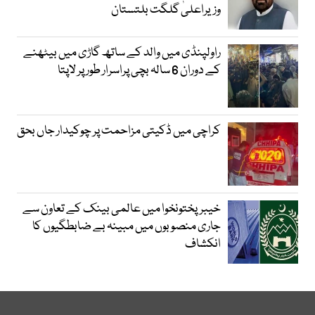
وزیراعلیٰ گلگت بلتستان
راولپنڈی میں والد کے ساتھ گاڑی میں بیٹھنے
کے دوران 6 سالہ بچی پراسرار طور پر لاپتا
کراچی میں ڈکیتی مزاحمت پر چوکیدار جاں بحق
خیبرپختونخوا میں عالمی بینک کے تعاون سے
جاری منصوبوں میں مبینہ بے ضابطگیوں کا
انکشاف