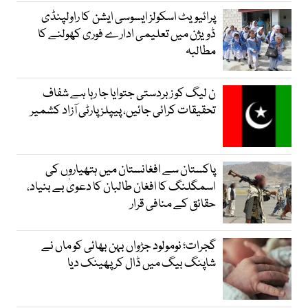
پرائیویٹ اسکولز ایسوسی ایشن کا راولپنڈی
ڈویژن میں تعلیمی ادارے فوری کھولنے کا
مطالبہ
ن لیگ کو زبردستی جتوایا جا رہا ہے شفاف
تحقیقات کرائی جائیں، پیپلز پارٹی آزاد کشمیر
پاکستان سے افغانستان میں ہتھیاروں کی
اسمگلنگ کا افغان طالبان کا دعویٰ بے بنیاد،
حقائق کے منافی قرار
گجرات؛ نومولود جڑواں بہن بھائی کو ماں نے
شاپنگ بیگ میں ڈال کر پھینک دیا