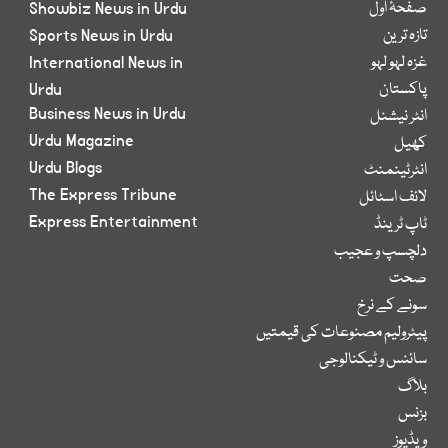
صفحۂ اول
Showbiz News in Urdu
تازہ ترین
Sports News in Urdu
غزہ لہو لہو
International News in
پاکستان
Urdu
Business News in Urdu
انٹر نیشنل
Urdu Magazine
کھیل
Urdu Blogs
انٹرٹینمنٹ
The Express Tribune
لائف اسٹائل
Express Entertainment
ٹاپ ٹرینڈ
دلچسپ و عجیب
صحت
سونے کے نرخ
پیٹرولیم مصنوعات کی قیمتیں
سائنس و ٹیکنالوجی
بلاگ
بزنس
ویڈیوز