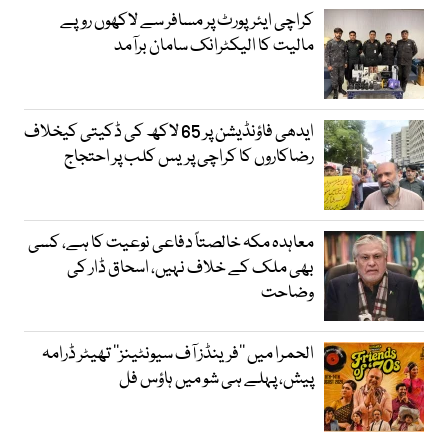
کراچی ایئرپورٹ پر مسافر سے لاکھوں روپے
مالیت کا الیکٹرانک سامان برآمد
ایدھی فاؤنڈیشن پر 65 لاکھ کی ڈکیتی کیخلاف
رضاکاروں کا کراچی پریس کلب پر احتجاج
معاہدہ مکہ خالصتاً دفاعی نوعیت کا ہے، کسی
بھی ملک کے خلاف نہیں، اسحاق ڈار کی
وضاحت
الحمرا میں ’’فرینڈز آف سیونٹینز‘‘ تھیٹر ڈرامہ
پیش، پہلے ہی شو میں ہاؤس فل