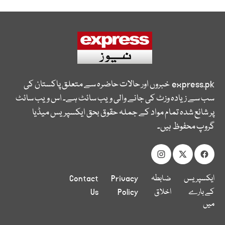
express.pk
خبروں اور حالات حاضرہ سے متعلق پاکستان کی
سب سے زیادہ وزٹ کی جانے والی ویب سائٹ ہے۔ اس ویب سائٹ
پر شائع شدہ تمام مواد کے جملہ حقوق بحق ایکسپریس میڈیا
گروپ محفوظ ہیں۔
ایکسپریس
ضابطہ
Privacy
Contact
کے بارے
اخلاق
Policy
Us
میں