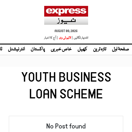
AUGUST 09, 2026
اشتہار لگائیں |
لائیو ٹی وی
| آج کا اخبار
صفحۂ اول
تازہ ترین
کھیل
خاص خبریں
پاکستان
انٹر نیشنل
ٹا
YOUTH BUSINESS
LOAN SCHEME
No Post found