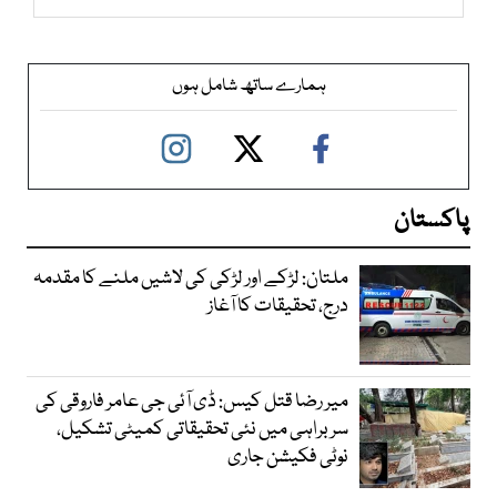
ہمارے ساتھ شامل ہوں
پاکستان
ملتان: لڑکے اور لڑکی کی لاشیں ملنے کا مقدمہ
درج، تحقیقات کا آغاز
میر رضا قتل کیس: ڈی آئی جی عامر فاروقی کی
سربراہی میں نئی تحقیقاتی کمیٹی تشکیل،
نوٹی فکیشن جاری