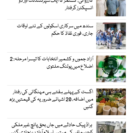
کارروائی، کسٹمز کا ایک سپرنٹنڈنٹ اور دو
انسپکٹرز گرفتار
سندھ میں سرکاری اسکولوں کے نئے اوقات
جاری، فوری نفاذ کا حکم
آزاد جموں و کشمیر انتخابات کا تیسرا مرحلہ: 2
اضلاع میں پولنگ ملتوی
اگست کے پہلے ہفتے ہی مہنگائی کی رفتار
میں اضافہ، 20 اشیائے ضروریہ کی قیمتیں بڑھ
گئیں
براڈ پیک حادثے میں جاں بحق پانچ غیر ملکی
کوہ پیماؤں کی میتیں اسلام آباد پہنچادی گئیں