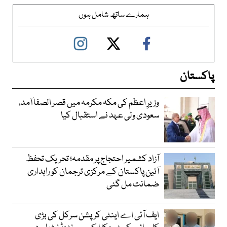
ہمارے ساتھ شامل ہوں
پاکستان
وزیرِ اعظم کی مکہ مکرمہ میں قصر الصفا آمد،
سعودی ولی عہد نے استقبال کیا
آزاد کشمیر احتجاج پر مقدمہ؛ تحریک تحفظ
آئین پاکستان کے مرکزی ترجمان کو راہداری
ضمانت مل گئی
ایف آئی اے اینٹی کرپشن سرکل کی بڑی