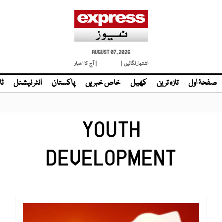
AUGUST 07, 2026
اشتہار لگائیں |
لائیو ٹی وی
| آج کا اخبار
صفحۂ اول
تازہ ترین
کھیل
خاص خبریں
پاکستان
انٹر نیشنل
ٹا
YOUTH
DEVELOPMENT