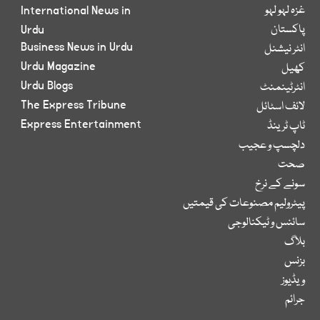
غزہ لہو لہو
International News in
پاکستان
Urdu
Business News in Urdu
انٹر نیشنل
Urdu Magazine
کھیل
Urdu Blogs
انٹرٹینمنٹ
The Express Tribune
لائف اسٹائل
Express Entertainment
ٹاپ ٹرینڈ
دلچسپ و عجیب
صحت
سونے کے نرخ
پیٹرولیم مصنوعات کی قیمتیں
سائنس و ٹیکنالوجی
بلاگ
بزنس
ویڈیوز
جرائم