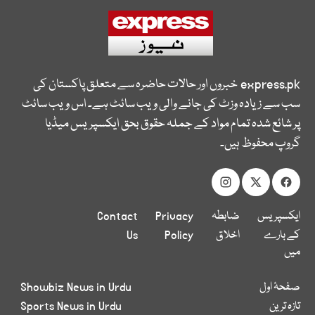
express.pk
خبروں اور حالات حاضرہ سے متعلق پاکستان کی
سب سے زیادہ وزٹ کی جانے والی ویب سائٹ ہے۔ اس ویب سائٹ
پر شائع شدہ تمام مواد کے جملہ حقوق بحق ایکسپریس میڈیا
گروپ محفوظ ہیں۔
ایکسپریس
ضابطہ
Privacy
Contact
کے بارے
اخلاق
Policy
Us
میں
صفحۂ اول
Showbiz News in Urdu
تازہ ترین
Sports News in Urdu