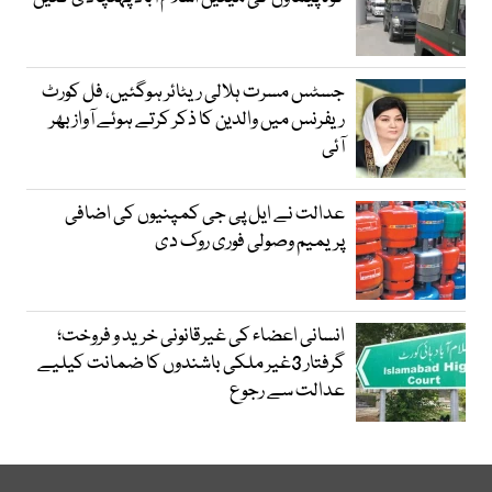
جسٹس مسرت ہلالی ریٹائر ہوگئیں، فل کورٹ
ریفرنس میں والدین کا ذکر کرتے ہوئے آواز بھر
آئی
عدالت نے ایل پی جی کمپنیوں کی اضافی
پریمیم وصولی فوری روک دی
انسانی اعضاء کی غیرقانونی خرید و فروخت؛
گرفتار 3غیر ملکی باشندوں کا ضمانت کیلیے
عدالت سے رجوع