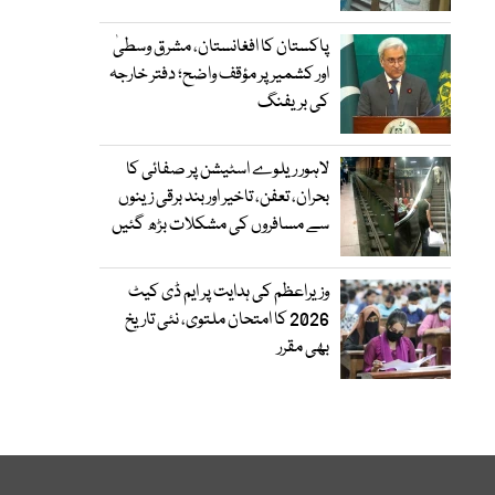
پاکستان کا افغانستان، مشرق وسطیٰ
اور کشمیر پر مؤقف واضح؛ دفتر خارجہ
کی بریفنگ
لاہور ریلوے اسٹیشن پر صفائی کا
بحران، تعفن، تاخیر اور بند برقی زینوں
سے مسافروں کی مشکلات بڑھ گئیں
وزیراعظم کی ہدایت پر ایم ڈی کیٹ
2026 کا امتحان ملتوی، نئی تاریخ
بھی مقرر