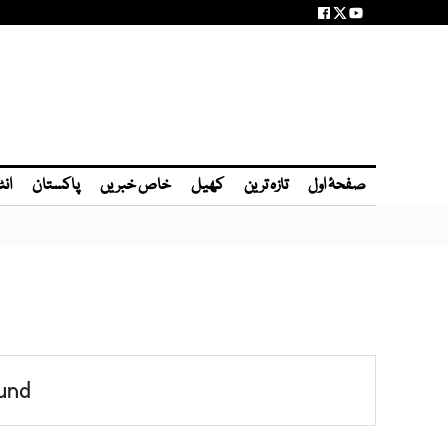
صفحۂ اول
تازہ ترین
کھیل
خاص خبریں
پاکستان
انٹ
und