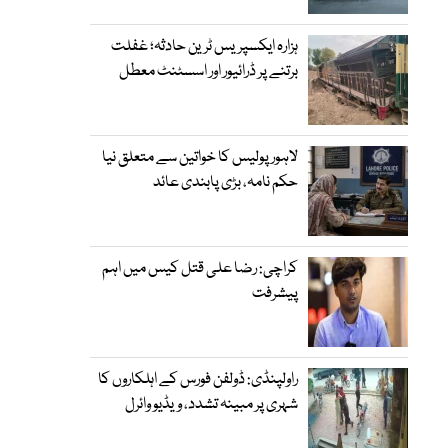
ہزارہ ایکسپریس ٹرین حادثہ؛ غفلت
برتنے پر ڈرائیور اور اسسٹنٹ معطل
لاہور پولیس کا خواتین سے متعلق نیا
حکم نامہ، بڑی پابندی عائد
کراچی: رضا علی قتل کیس میں اہم
پیشرفت
راولپنڈی: ڈولفن فورس کے اہلکاروں کا
شہری پر مبینہ تشدد، ویڈیو وائرل