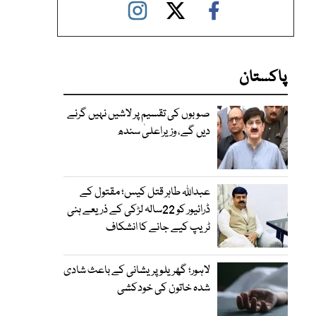
پاکستان
صوبوں کی تقسیم پر لاشیں نہیں گرنے
دیں گے، وزیراعلیٰ سندھ
عبداللہ طاہر قتل کیس؛ مقتول کے
ڈرائیور کو 22سالہ لڑکی کے ذریعے ہنی
ٹریپ کیے جانے کا انشکاف
لاہور؛ گھریلو پریشانی کے باعث شادی
شدہ خاتون کی خودکشی