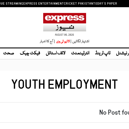
IVE STREAMING
EXPRESS ENTERTAINMENT
CRICKET PAKISTAN
TODAY'S PAPER
AUGUST 06, 2026
اشتہار لگائیں |
لائیو ٹی وی
| آج کا اخبار
ر نیشنل
ٹاپ ٹرینڈ
انٹرٹینمنٹ
لائف اسٹائل
فیکٹ چیک
صحت
YOUTH EMPLOYMENT
No Post fo