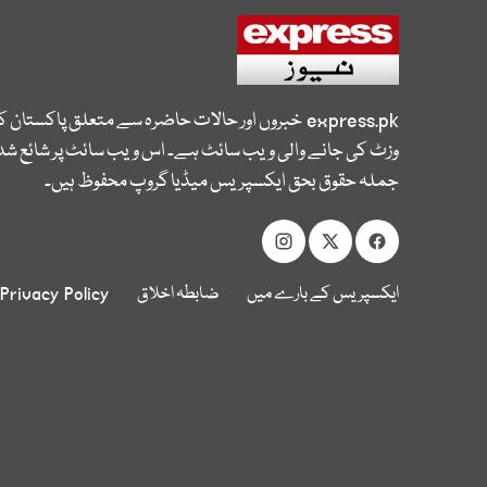
express.pk
خبروں اور حالات حاضرہ سے متعلق پاکستان 
وزٹ کی جانے والی ویب سائٹ ہے۔ اس ویب سائٹ پر شائع شدہ
جملہ حقوق بحق ایکسپریس میڈیا گروپ محفوظ ہیں۔
ایکسپریس کے بارے میں
ضابطہ اخلاق
Privacy Policy