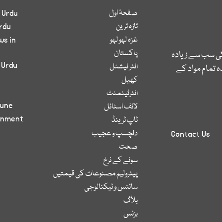
صفحۂ اول
 Urdu
تازہ ترین
rdu
غزہ لہو لہو
ws in
پاکستان
کی سب سے زیادہ
 Urdu
انٹر نیشنل
 تمام مواد کے
کھیل
انٹرٹینمنٹ
bune
لائف اسٹائل
inment
ٹاپ ٹرینڈ
دلچسپ و عجیب
Contact Us
صحت
سونے کے نرخ
پیٹرولیم مصنوعات کی قیمتیں
سائنس و ٹیکنالوجی
بلاگ
بزنس