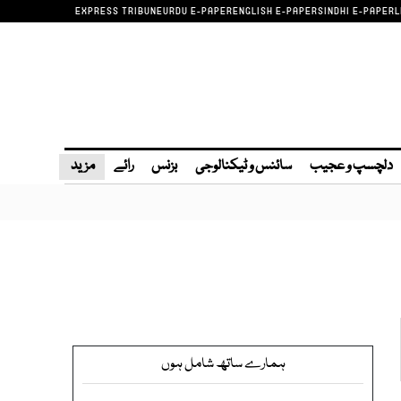
EXPRESS TRIBUNE
URDU E-PAPER
ENGLISH E-PAPER
SINDHI E-PAPER
L
دلچسپ و عجیب
سائنس و ٹیکنالوجی
بزنس
رائے
مزید
ہمارے ساتھ شامل ہوں