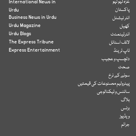
غزہ لہو لہو
International News in
پاکستان
Urdu
Business News in Urdu
انٹر نیشنل
Urdu Magazine
کھیل
Urdu Blogs
انٹرٹینمنٹ
The Express Tribune
لائف اسٹائل
Express Entertainment
ٹاپ ٹرینڈ
دلچسپ و عجیب
صحت
سونے کے نرخ
پیٹرولیم مصنوعات کی قیمتیں
سائنس و ٹیکنالوجی
بلاگ
بزنس
ویڈیوز
جرائم