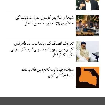
شہدا اور غازیوں کو سول اعزازات دینے کی
منظوری، 78 نام فہرست میں شامل
تحریک انصاف کے رہنما عبداللہ طاہر قتل
کیس میں اہم پیشرفت، ہنی ٹریپ کرنے والی
ٹک ٹاکر گرفتار
سوات: جہانزیب کالج میں طالب علم
نے خودکشی کرلی