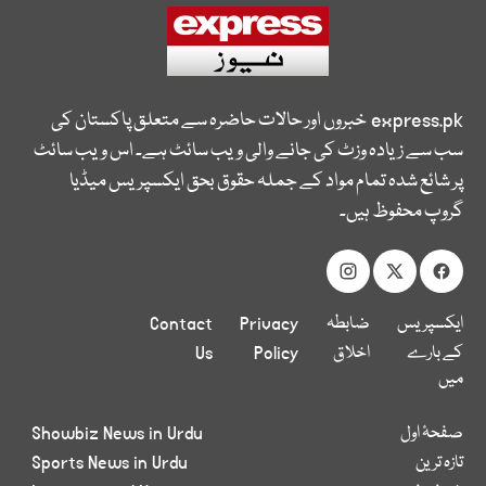
express.pk
خبروں اور حالات حاضرہ سے متعلق پاکستان کی
سب سے زیادہ وزٹ کی جانے والی ویب سائٹ ہے۔ اس ویب سائٹ
پر شائع شدہ تمام مواد کے جملہ حقوق بحق ایکسپریس میڈیا
گروپ محفوظ ہیں۔
ایکسپریس
ضابطہ
Privacy
Contact
کے بارے
اخلاق
Policy
Us
میں
صفحۂ اول
Showbiz News in Urdu
تازہ ترین
Sports News in Urdu