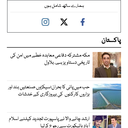
ہمارے ساتھ شامل ہوں
پاکستان
مکہ مشترکہ دفاعی معاہدہ خطے میں امن کی
تاریخی دستاویز ہے، بلاول
حب میں پانی کا بحران؛سیکڑوں صنعتیں بند اور
ہزاروں کارکنوں کی بیروزگاری کے خدشات
ارشد چائے والا نے پاسپورٹ تجدید کیلئے اسلام
آباد ہائیکورٹ سے رجوع کرلیا