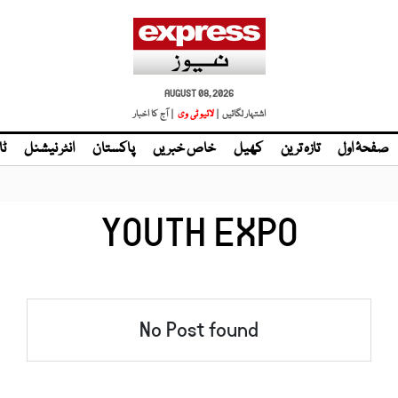
AUGUST 08, 2026
اشتہار لگائیں |
لائیو ٹی وی
| آج کا اخبار
صفحۂ اول
تازہ ترین
کھیل
خاص خبریں
پاکستان
انٹر نیشنل
ٹا
YOUTH EXPO
No Post found