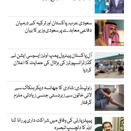
سعودی عرب، پاکستان اور ترکیہ کے درمیان
دفاعی معاہدے پر سعودی وزیر کا بیان
آل پاکستان پیٹرول پمپ اونرز ایسوسی ایشن نے
گڈز ٹرانسپورٹرز کی ہڑتال کی حمایت کا اعلان
کردیا
راولپنڈی: شادی کا جھانسہ دیکر بنکاک سے
لائی خاتون سے زبردستی جنسی زیادتی، ملزم
گرفتار
پیپلز پارٹی کی وفاق میں شراکت داری پر رانا ثنا
اللہ کا دلچسپ تبصرہ