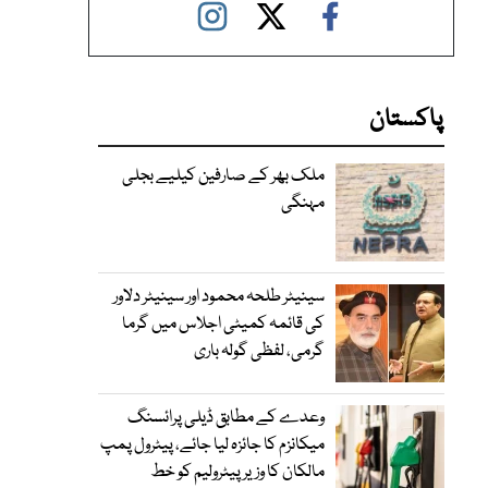
پاکستان
ملک بھر کے صارفین کیلیے بجلی
مہنگی
سینیٹر طلحہ محمود اور سینیٹر دلاور
کی قائمہ کمیٹی اجلاس میں گرما
گرمی، لفظی گولہ باری
وعدے کے مطابق ڈیلی پرائسنگ
میکانزم کا جائزہ لیا جائے، پیٹرول پمپ
مالکان کا وزیرپیٹرولیم کو خط