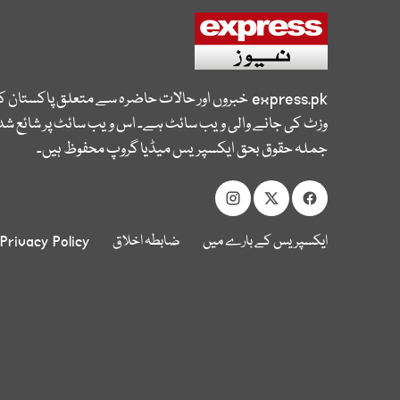
express.pk
خبروں اور حالات حاضرہ سے متعلق پاکستان 
وزٹ کی جانے والی ویب سائٹ ہے۔ اس ویب سائٹ پر شائع شدہ
جملہ حقوق بحق ایکسپریس میڈیا گروپ محفوظ ہیں۔
ایکسپریس کے بارے میں
ضابطہ اخلاق
Privacy Policy