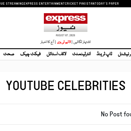
IVE STREAMING
EXPRESS ENTERTAINMENT
CRICKET PAKISTAN
TODAY'S PAPER
AUGUST 07, 2026
اشتہار لگائیں |
لائیو ٹی وی
| آج کا اخبار
ر نیشنل
ٹاپ ٹرینڈ
انٹرٹینمنٹ
لائف اسٹائل
فیکٹ چیک
صحت
YOUTUBE CELEBRITIES
No Post fo