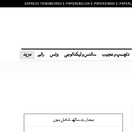
EXPRESS TRIBUNE
URDU E-PAPER
ENGLISH E-PAPER
SINDHI E-PAPER
L
دلچسپ و عجیب
سائنس و ٹیکنالوجی
بزنس
رائے
مزید
ہمارے ساتھ شامل ہوں