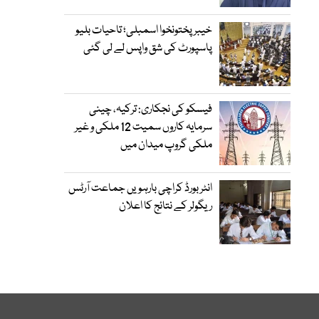
خیبرپختونخوا اسمبلی؛ تاحیات بلیو
پاسپورٹ کی شق واپس لے لی گئی
فیسکو کی نجکاری: ترکیہ، چینی
سرمایہ کاروں سمیت 12 ملکی و غیر
ملکی گروپ میدان میں
انٹر بورڈ کراچی بارہویں جماعت آرٹس
ریگولر کے نتائج کا اعلان