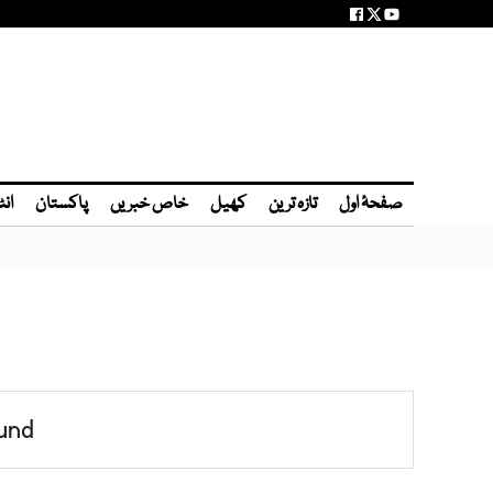
صفحۂ اول
تازہ ترین
کھیل
خاص خبریں
پاکستان
انٹ
und