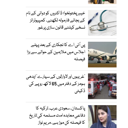
خیبرپختونخوا؛ ڈاکٹروں کو دوائی کے نام
کے بجائے فارمولہ لکھنے، کمپیوٹرائز
نسخے کیلئے قانون سازی پرغور
پی آئی اے کا نجکاری کے بعد پہلے
اجلاس میں ملازمین کے حوالے سے بڑا
فیصلہ
’غریبوں اور لاوارثوں کے سہارے‘ ایدھی
ہومز کے دفتر میں 65 لاکھ روپے کی
ڈکیتی
پاکستان، سعودی عرب، ترکیہ کا
دفاعی معاہدہ امت مسلمہ کی تاریخ
کا فیصلہ کن موڑ ہے، مریم نواز