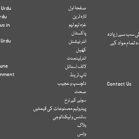
صفحۂ اول
 Urdu
تازہ ترین
rdu
غزہ لہو لہو
ws in
پاکستان
کی سب سے زیادہ
 Urdu
انٹر نیشنل
 تمام مواد کے
کھیل
انٹرٹینمنٹ
bune
لائف اسٹائل
inment
ٹاپ ٹرینڈ
دلچسپ و عجیب
Contact Us
صحت
سونے کے نرخ
پیٹرولیم مصنوعات کی قیمتیں
سائنس و ٹیکنالوجی
بلاگ
بزنس