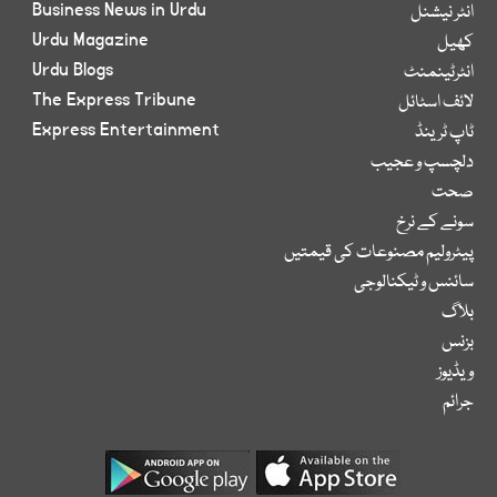
Business News in Urdu
انٹر نیشنل
Urdu Magazine
کھیل
Urdu Blogs
انٹرٹینمنٹ
The Express Tribune
لائف اسٹائل
Express Entertainment
ٹاپ ٹرینڈ
دلچسپ و عجیب
صحت
سونے کے نرخ
پیٹرولیم مصنوعات کی قیمتیں
سائنس و ٹیکنالوجی
بلاگ
بزنس
ویڈیوز
جرائم