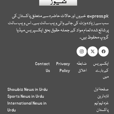
express.pk
خبروں اور حالات حاضرہ سے متعلق پاکستان کی
سب سے زیادہ وزٹ کی جانے والی ویب سائٹ ہے۔ اس ویب سائٹ
پر شائع شدہ تمام مواد کے جملہ حقوق بحق ایکسپریس میڈیا
گروپ محفوظ ہیں۔
ایکسپریس
ضابطہ
Privacy
Contact
کے بارے
اخلاق
Policy
Us
میں
صفحۂ اول
Showbiz News in Urdu
تازہ ترین
Sports News in Urdu
غزہ لہو لہو
International News in
پاکستان
Urdu