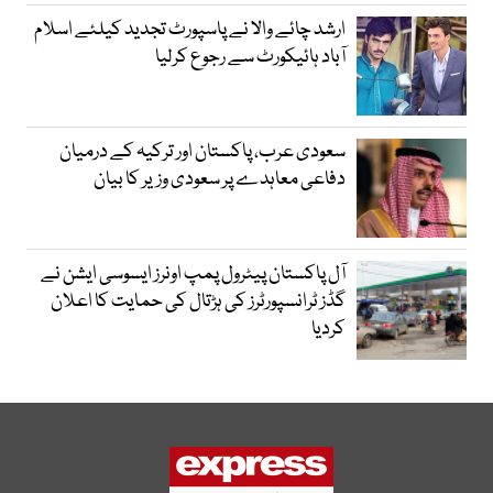
ارشد چائے والا نے پاسپورٹ تجدید کیلئے اسلام
آباد ہائیکورٹ سے رجوع کرلیا
سعودی عرب، پاکستان اور ترکیہ کے درمیان
دفاعی معاہدے پر سعودی وزیر کا بیان
آل پاکستان پیٹرول پمپ اونرز ایسوسی ایشن نے
گڈز ٹرانسپورٹرز کی ہڑتال کی حمایت کا اعلان
کردیا