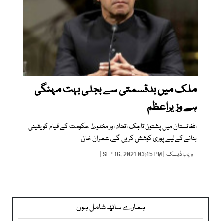
ملک میں بدقسمتی سے بجلی بہت مہنگی
ہے وزیراعظم
افغانستان میں پشتون تاجک اتحاد اور مخلوط حکومت کے قیام کو یقینی
بنانے کےلیے پوری کوشش کریں گے، عمران خان
ویب ڈیسک
| SEP 16, 2021 03:45 PM |
ہمارے ساتھ شامل ہوں