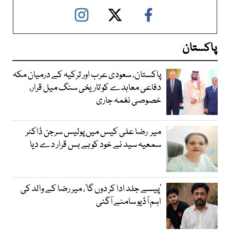
پاکستان
پاکستان، سعودی عرب اور ترکیہ کے درمیان مکہ
دفاعی معاہدے کو تاریخی سنگ میل قرار،
خصوصی نغمہ جاری
میر رضا علی کیس میں پولیس سرجن ڈاکٹر
سمعیہ سید نے خود کو بے بس قرار دے دیا
’پیسے جلد ادا کر دوں گا‘، میر رضا کے والد کی
اہم آڈیو سامنے آگئی