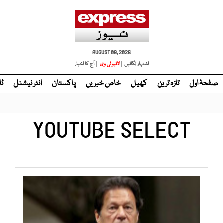
AUGUST 08, 2026
اشتہار لگائیں |
| آج کا اخبار
صفحۂ اول
تازہ ترین
کھیل
خاص خبریں
پاکستان
انٹر نیشنل
ٹا
YOUTUBE SELECT