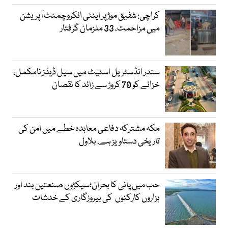
کراچی: شفیق موڑ پر اینٹی انکروچمنٹ آپریشن
میں مزاحمت، 33 ملزمان گرفتار
سندر انڈسٹریل اسٹیٹ میں سیل ڈیڈز نامکمل،
خزانے کو 70 کروڑ سے زائد کا نقصان
مکہ مشترکہ دفاعی معاہدہ خطے میں امن کی
تاریخی دستاویز ہے، بلاول
حب میں پانی کا بحران؛سیکڑوں صنعتیں بند اور
ہزاروں کارکنوں کی بیروزگاری کے خدشات