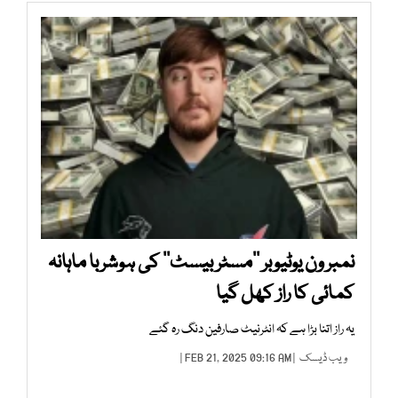
نمبر ون یوٹیوبر ’’مسٹر بیسٹ‘‘ کی ہوشربا ماہانہ
کمائی کا راز کھل گیا
یہ راز اتنا بڑا ہے کہ انٹرنیٹ صارفین دنگ رہ گئے
ویب ڈیسک
| FEB 21, 2025 09:16 AM |