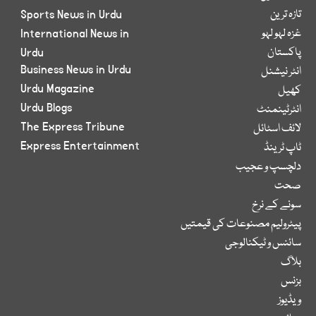
تازہ ترین
Sports News in Urdu
غزہ لہو لہو
International News in
پاکستان
Urdu
Business News in Urdu
انٹر نیشنل
Urdu Magazine
کھیل
Urdu Blogs
انٹرٹینمنٹ
The Express Tribune
لائف اسٹائل
Express Entertainment
ٹاپ ٹرینڈ
دلچسپ و عجیب
صحت
سونے کے نرخ
پیٹرولیم مصنوعات کی قیمتیں
سائنس و ٹیکنالوجی
بلاگ
بزنس
ویڈیوز