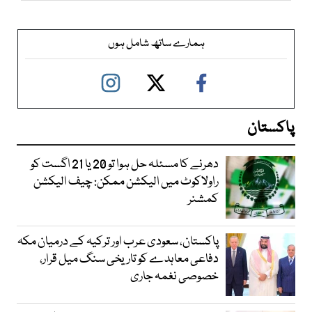
ہمارے ساتھ شامل ہوں
پاکستان
دھرنے کا مسئلہ حل ہوا تو 20 یا 21 اگست کو
راولاکوٹ میں الیکشن ممکن: چیف الیکشن
کمشنر
پاکستان، سعودی عرب اور ترکیہ کے درمیان مکہ
دفاعی معاہدے کو تاریخی سنگ میل قرار،
خصوصی نغمہ جاری