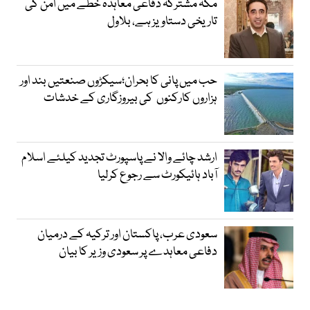
مکہ مشترکہ دفاعی معاہدہ خطے میں امن کی
تاریخی دستاویز ہے، بلاول
حب میں پانی کا بحران؛سیکڑوں صنعتیں بند اور
ہزاروں کارکنوں کی بیروزگاری کے خدشات
ارشد چائے والا نے پاسپورٹ تجدید کیلئے اسلام
آباد ہائیکورٹ سے رجوع کرلیا
سعودی عرب، پاکستان اور ترکیہ کے درمیان
دفاعی معاہدے پر سعودی وزیر کا بیان