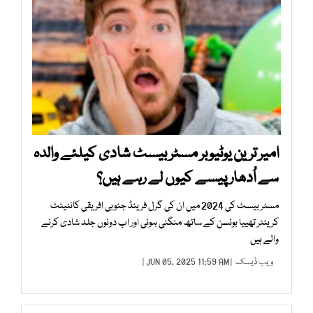
امیر ترین یوٹیوبر مسٹر بیسٹ شادی کیلئے والدہ
سے اُدھار پیسے کیوں لے رہے ہیں؟
مسٹر بیسٹ کی 2024 میں ان کی گرل فرینڈ جنوبی افریقی کانٹینٹ
کریئٹر تھییا بوئسن کے ساتھ منگنی ہوئی اور اب دونوں جلد شادی کرنے
والے ہیں
ویب ڈیسک
| JUN 05, 2025 11:59 AM |