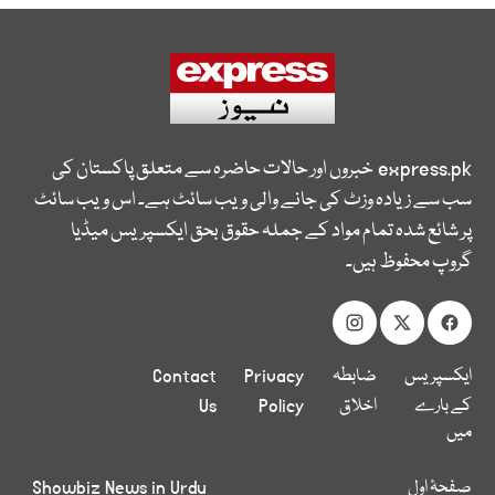
express.pk
خبروں اور حالات حاضرہ سے متعلق پاکستان کی
سب سے زیادہ وزٹ کی جانے والی ویب سائٹ ہے۔ اس ویب سائٹ
پر شائع شدہ تمام مواد کے جملہ حقوق بحق ایکسپریس میڈیا
گروپ محفوظ ہیں۔
ایکسپریس
ضابطہ
Privacy
Contact
کے بارے
اخلاق
Policy
Us
میں
صفحۂ اول
Showbiz News in Urdu