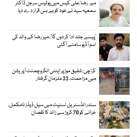
میر رضا علی کیس میں پولیس سرجن ڈاکٹر
سمعیہ سید نے خود کو بے بس قرار دے دیا
’پیسے جلد ادا کر دوں گا‘، میر رضا کے والد کی
اہم آڈیو سامنے آگئی
کراچی: شفیق موڑ پر اینٹی انکروچمنٹ آپریشن
میں مزاحمت، 33 ملزمان گرفتار
سندر انڈسٹریل اسٹیٹ میں سیل ڈیڈز نامکمل،
خزانے کو 70 کروڑ سے زائد کا نقصان