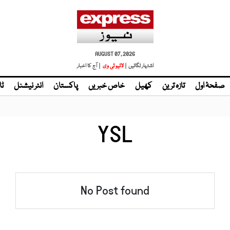
AUGUST 07, 2026
اشتہار لگائیں |
لائیو ٹی وی
| آج کا اخبار
صفحۂ اول
تازہ ترین
کھیل
خاص خبریں
پاکستان
انٹر نیشنل
ٹا
YSL
No Post found