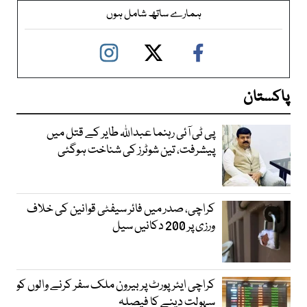
ہمارے ساتھ شامل ہوں
پاکستان
پی ٹی آئی رہنما عبداللہ طایر کے قتل میں
پیشرفت، تین شوٹرز کی شناخت ہوگئی
کراچی، صدر میں فائر سیفٹی قوانین کی خلاف
ورزی پر 200 دکانیں سیل
کراچی ایئرپورٹ پر بیرون ملک سفر کرنے والوں کو
سہولت دینے کا فیصلہ