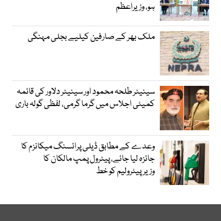
ہو، وزیراعظم
ملک بھر کے صارفین کیلیے بجلی مہنگی
سینیٹر طلحہ محمود اور سینیٹر دلاور کی قائمہ
کمیٹی اجلاس میں گرما گرمی، لفظی گولہ باری
وعدے کے مطابق ڈیلی پرائسنگ میکانزم کا
جائزہ لیا جائے، پیٹرول پمپ مالکان کا
وزیرپیٹرولیم کو خط