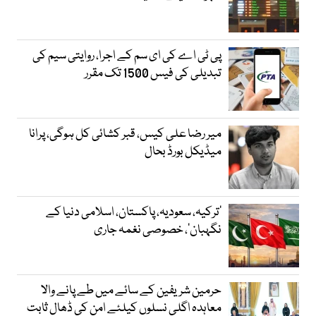
پی ٹی اے کی ای سم کے اجرا، روایتی سیم کی
تبدیلی کی فیس 1500 تک مقرر
میر رضا علی کیس، قبر کشائی کل ہوگی، پرانا
میڈیکل بورڈ بحال
‘ترکیہ، سعودیہ، پاکستان، اسلامی دنیا کے
نگہبان’، خصوصی نغمہ جاری
حرمین شریفین کے سائے میں طے پانے والا
معاہدہ اگلی نسلوں کیلئے امن کی ڈھال ثابت