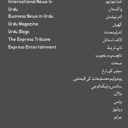
غزہ لہو لہو
International News in
پاکستان
Urdu
Business News in Urdu
انٹر نیشنل
Urdu Magazine
کھیل
Urdu Blogs
انٹرٹینمنٹ
The Express Tribune
لائف اسٹائل
Express Entertainment
ٹاپ ٹرینڈ
دلچسپ و عجیب
صحت
سونے کے نرخ
پیٹرولیم مصنوعات کی قیمتیں
سائنس و ٹیکنالوجی
بلاگ
بزنس
ویڈیوز
جرائم