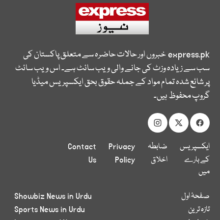
express.pk
خبروں اور حالات حاضرہ سے متعلق پاکستان کی
سب سے زیادہ وزٹ کی جانے والی ویب سائٹ ہے۔ اس ویب سائٹ
پر شائع شدہ تمام مواد کے جملہ حقوق بحق ایکسپریس میڈیا
گروپ محفوظ ہیں۔
ایکسپریس
ضابطہ
Privacy
Contact
کے بارے
اخلاق
Policy
Us
میں
صفحۂ اول
Showbiz News in Urdu
تازہ ترین
Sports News in Urdu