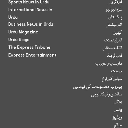
تازہ ترین
Sports News in Urdu
غزہ لہو لہو
International News in
پاکستان
Urdu
Business News in Urdu
انٹر نیشنل
Urdu Magazine
کھیل
Urdu Blogs
انٹرٹینمنٹ
The Express Tribune
لائف اسٹائل
Express Entertainment
ٹاپ ٹرینڈ
دلچسپ و عجیب
صحت
سونے کے نرخ
پیٹرولیم مصنوعات کی قیمتیں
سائنس و ٹیکنالوجی
بلاگ
بزنس
ویڈیوز
جرائم