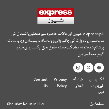
express.pk
خبروں اور حالات حاضرہ سے متعلق پاکستان کی
سب سے زیادہ وزٹ کی جانے والی ویب سائٹ ہے۔ اس ویب سائٹ
پر شائع شدہ تمام مواد کے جملہ حقوق بحق ایکسپریس میڈیا
گروپ محفوظ ہیں۔
ایکسپریس
ضابطہ
Privacy
Contact
کے بارے
اخلاق
Policy
Us
میں
صفحۂ اول
Showbiz News in Urdu