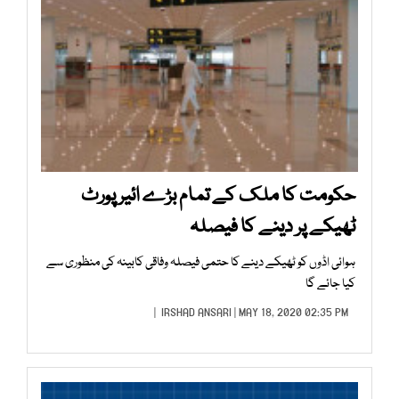
حکومت کا ملک کے تمام بڑے ائیر پورٹ
ٹھیکے پر دینے کا فیصلہ
ہوائی اڈوں کو ٹھیکے دینے کا حتمی فیصلہ وفاقی کابینہ کی منظوری سے
کیا جائے گا
IRSHAD ANSARI
| MAY 18, 2020 02:35 PM |