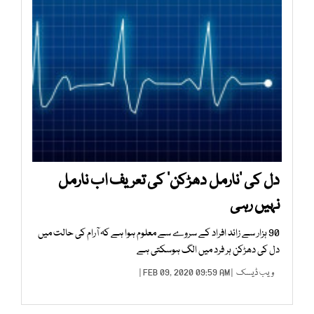
دل کی ’نارمل دھڑکن‘ کی تعریف اب نارمل
نہیں رہی
90 ہزار سے زائد افراد کے سروے سے معلوم ہوا ہے کہ آرام کی حالت میں
دل کی دھڑکن ہر فرد میں الگ ہوسکتی ہے
ویب ڈیسک
| FEB 09, 2020 09:59 AM |