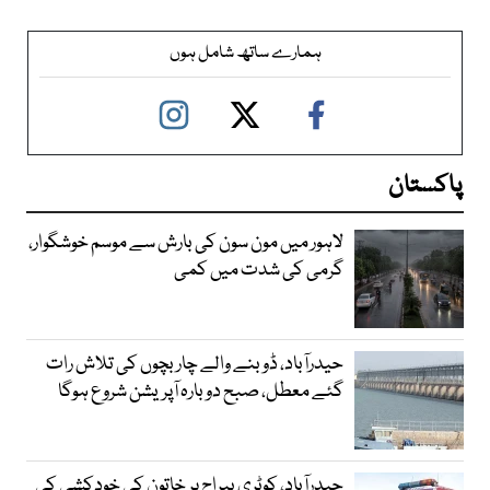
ہمارے ساتھ شامل ہوں
پاکستان
لاہور میں مون سون کی بارش سے موسم خوشگوار،
گرمی کی شدت میں کمی
حیدرآباد، ڈوبنے والے چار بچوں کی تلاش رات
گئے معطل، صبح دوبارہ آپریشن شروع ہوگا
حیدرآباد، کوٹری بیراج پر خاتون کی خودکشی کی