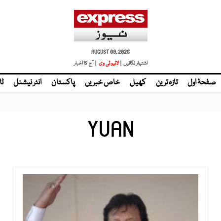
AUGUST 09, 2026
اشتہار لگائیں |
لائیو ٹی وی
| آج کا اخبار
صفحۂ اول
تازہ ترین
کھیل
خاص خبریں
پاکستان
انٹر نیشنل
ٹا
YUAN