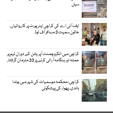
سیل
ایف آئی اے کی کراچی ایئرپورٹ پر کارروائیاں،
خاتون سمیت 3 مسافر آف لوڈ
کراچی میں انکروچمنٹ آپریشن کے دوران ٹیم پر
حملہ اور ہنگامہ آرائی کرنے پر 33 ملزمان گرفتار
کراچی: محکمہ موسمیات کی شہر میں بوندا
باندی، پھوار کی پیشگوئی