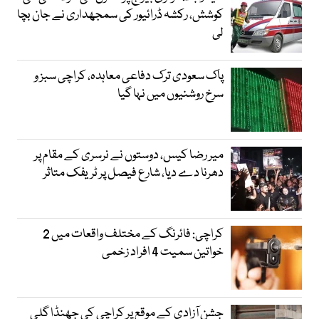
کوشش، رکشہ ڈرائیور کی سمجھداری نے جان بچا
لی
پاک سعودی ترک دفاعی معاہدہ، کراچی سبز و
سرخ روشنیوں میں نہا گیا
میر رضا کیس، دوستوں نے نرسری کے مقام پر
دھرنا دے دیا، شارع فیصل پر ٹریفک متاثر
کراچی: فائرنگ کے مختلف واقعات میں 2
خواتین سمیت 4 افراد زخمی
جشن آزادی کے موقع پر کراچی کی جھنڈا گلی