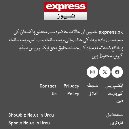
express.pk
خبروں اور حالات حاضرہ سے متعلق پاکستان کی
سب سے زیادہ وزٹ کی جانے والی ویب سائٹ ہے۔ اس ویب سائٹ
پر شائع شدہ تمام مواد کے جملہ حقوق بحق ایکسپریس میڈیا
گروپ محفوظ ہیں۔
ایکسپریس
ضابطہ
Privacy
Contact
کے بارے
اخلاق
Policy
Us
میں
صفحۂ اول
Showbiz News in Urdu
تازہ ترین
Sports News in Urdu