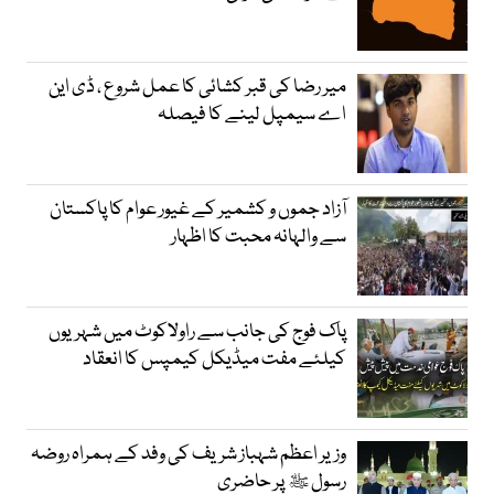
میر رضا کی قبر کشائی کا عمل شروع ، ڈی این
اے سیمپل لینے کا فیصلہ
آزاد جموں و کشمیر کے غیور عوام کا پاکستان
سے والہانہ محبت کا اظہار
پاک فوج کی جانب سے راولاکوٹ میں شہریوں
کیلئے مفت میڈیکل کیمپس کا انعقاد
وزیر اعظم شہباز شریف کی وفد کے ہمراہ روضہ
رسول ﷺ پر حاضری