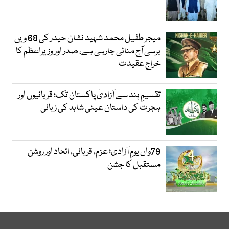
میجر طفیل محمد شہید نشان حیدر کی 68 ویں
برسی آج منائی جارہی ہے، صدر اور وزیراعظم کا
خراج عقیدت
تقسیمِ ہند سے آزادیٔ پاکستان تک؛ قربانیوں اور
ہجرت کی داستان عینی شاہد کی زبانی
79واں یومِ آزادی؛ عزم، قربانی، اتحاد اور روشن
مستقبل کا جشن