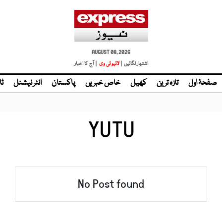
AUGUST 08, 2026
اشتہار لگائیں |
لائیو ٹی وی
| آج کا اخبار
صفحۂ اول
تازہ ترین
کھیل
خاص خبریں
پاکستان
انٹر نیشنل
ٹا
YUTU
No Post found