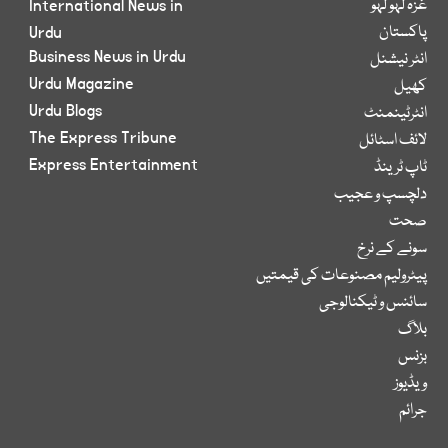
غزہ لہو لہو
International News in
پاکستان
Urdu
Business News in Urdu
انٹر نیشنل
Urdu Magazine
کھیل
Urdu Blogs
انٹرٹینمنٹ
The Express Tribune
لائف اسٹائل
Express Entertainment
ٹاپ ٹرینڈ
دلچسپ و عجیب
صحت
سونے کے نرخ
پیٹرولیم مصنوعات کی قیمتیں
سائنس و ٹیکنالوجی
بلاگ
بزنس
ویڈیوز
جرائم