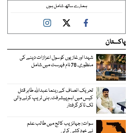
ہمارے ساتھ شامل ہوں
پاکستان
شہدا اور غازیوں کو سول اعزازات دینے کی
منظوری، 78 نام فہرست میں شامل
تحریک انصاف کے رہنما عبداللہ طاہر قتل
کیس میں اہم پیشرفت، ہنی ٹریپ کرنے والی
ٹک ٹاکر گرفتار
سوات: جہانزیب کالج میں طالب علم
نے خودکشی کرلی