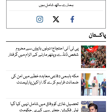
ہمارے ساتھ شامل ہوں
پاکستان
پی ٹی آئی احتجاج؛ دونوں بازوؤں سے محروم
شخص ڈنڈے و پتھر مارنے کے الزام میں گرفتار
مکہ باہمی دفاعی معاہدہ خطے میں امن کی
ضمانت فراہم کرے گا، اراکین پارلیمنٹ
تحصیل غازی کو وفاق میں شامل نہیں کیا گیا
نوٹی فکیشن جعلی ہے، کے پی حکومت