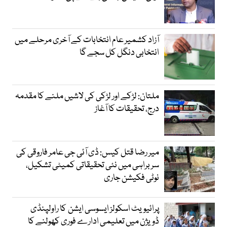
آزاد کشمیر عام انتخابات کے آخری مرحلے میں
انتخابی دنگل کل سجے گا
ملتان: لڑکے اور لڑکی کی لاشیں ملنے کا مقدمہ
درج، تحقیقات کا آغاز
میر رضا قتل کیس: ڈی آئی جی عامر فاروقی کی
سربراہی میں نئی تحقیقاتی کمیٹی تشکیل،
نوٹی فکیشن جاری
پرائیویٹ اسکولز ایسوسی ایشن کا راولپنڈی
ڈویژن میں تعلیمی ادارے فوری کھولنے کا