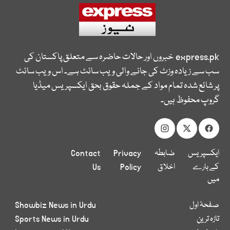
express.pk
خبروں اور حالات حاضرہ سے متعلق پاکستان کی
سب سے زیادہ وزٹ کی جانے والی ویب سائٹ ہے۔ اس ویب سائٹ
پر شائع شدہ تمام مواد کے جملہ حقوق بحق ایکسپریس میڈیا
گروپ محفوظ ہیں۔
ایکسپریس
ضابطہ
Privacy
Contact
کے بارے
اخلاق
Policy
Us
میں
صفحۂ اول
Showbiz News in Urdu
تازہ ترین
Sports News in Urdu