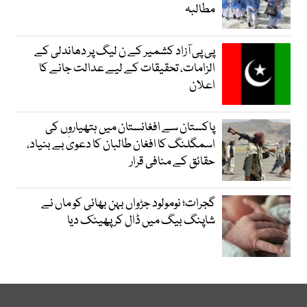
مطالبہ
پی پی آزاد کشمیر کے ن لیگ پر دھاندلی کے
الزامات، تحقیقات کے لیے عدالت جانے کا
اعلان
پاکستان سے افغانستان میں ہتھیاروں کی
اسمگلنگ کا افغان طالبان کا دعویٰ بے بنیاد،
حقائق کے منافی قرار
گجرات؛ نومولود جڑواں بہن بھائی کو ماں نے
شاپنگ بیگ میں ڈال کر پھینک دیا