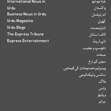
غزہ لہو لہو
International News in
پاکستان
Urdu
Business News in Urdu
انٹر نیشنل
Urdu Magazine
کھیل
Urdu Blogs
انٹرٹینمنٹ
The Express Tribune
لائف اسٹائل
Express Entertainment
ٹاپ ٹرینڈ
دلچسپ و عجیب
صحت
سونے کے نرخ
پیٹرولیم مصنوعات کی قیمتیں
سائنس و ٹیکنالوجی
بلاگ
بزنس
ویڈیوز
جرائم