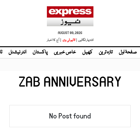
AUGUST 09, 2026
اشتہار لگائیں |
لائیو ٹی وی
| آج کا اخبار
صفحۂ اول
تازہ ترین
کھیل
خاص خبریں
پاکستان
انٹر نیشنل
ٹا
ZAB ANNIVERSARY
No Post found