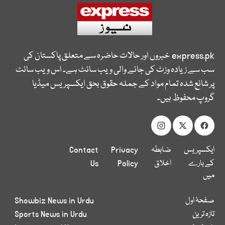
express.pk
خبروں اور حالات حاضرہ سے متعلق پاکستان کی
سب سے زیادہ وزٹ کی جانے والی ویب سائٹ ہے۔ اس ویب سائٹ
پر شائع شدہ تمام مواد کے جملہ حقوق بحق ایکسپریس میڈیا
گروپ محفوظ ہیں۔
ایکسپریس
ضابطہ
Privacy
Contact
کے بارے
اخلاق
Policy
Us
میں
صفحۂ اول
Showbiz News in Urdu
تازہ ترین
Sports News in Urdu