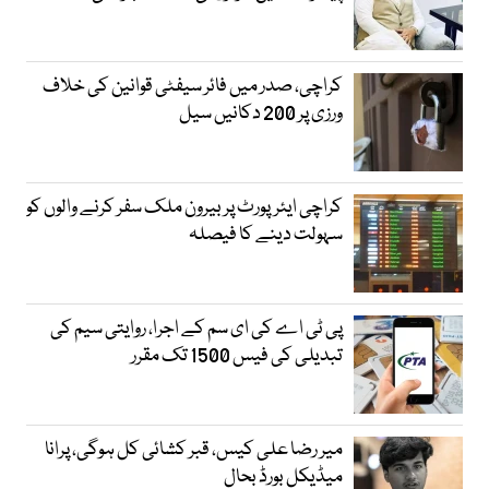
کراچی، صدر میں فائر سیفٹی قوانین کی خلاف
ورزی پر 200 دکانیں سیل
کراچی ایئرپورٹ پر بیرون ملک سفر کرنے والوں کو
سہولت دینے کا فیصلہ
پی ٹی اے کی ای سم کے اجرا، روایتی سیم کی
تبدیلی کی فیس 1500 تک مقرر
میر رضا علی کیس، قبر کشائی کل ہوگی، پرانا
میڈیکل بورڈ بحال