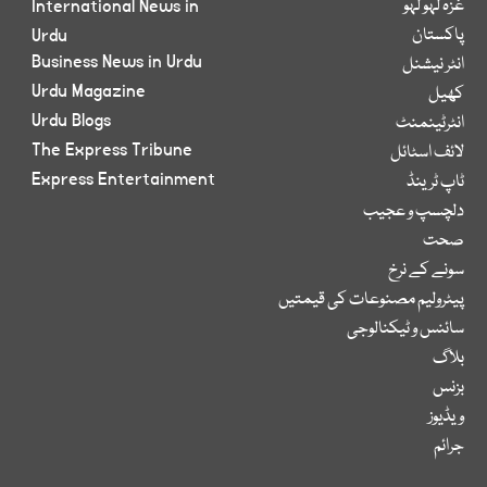
غزہ لہو لہو
International News in
پاکستان
Urdu
Business News in Urdu
انٹر نیشنل
Urdu Magazine
کھیل
Urdu Blogs
انٹرٹینمنٹ
The Express Tribune
لائف اسٹائل
Express Entertainment
ٹاپ ٹرینڈ
دلچسپ و عجیب
صحت
سونے کے نرخ
پیٹرولیم مصنوعات کی قیمتیں
سائنس و ٹیکنالوجی
بلاگ
بزنس
ویڈیوز
جرائم