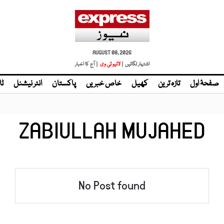
AUGUST 08, 2026
اشتہار لگائیں |
لائیو ٹی وی
| آج کا اخبار
صفحۂ اول
تازہ ترین
کھیل
خاص خبریں
پاکستان
انٹر نیشنل
ٹا
ZABIULLAH MUJAHED
No Post found