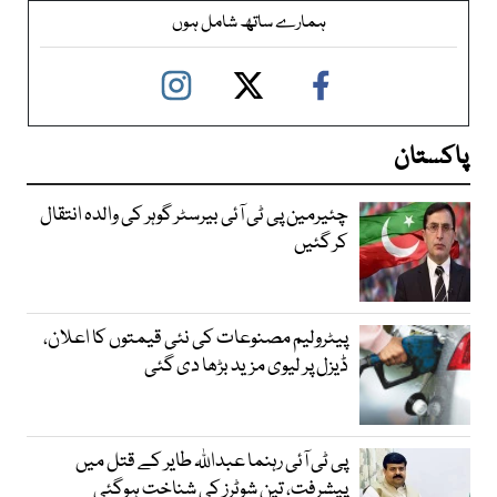
ہمارے ساتھ شامل ہوں
پاکستان
چئیرمین پی ٹی آئی بیرسٹر گوہر کی والدہ انتقال
کر گئیں
پیٹرولیم مصنوعات کی نئی قیمتوں کا اعلان،
ڈیزل پر لیوی مزید بڑھا دی گئی
پی ٹی آئی رہنما عبداللہ طایر کے قتل میں
پیشرفت، تین شوٹرز کی شناخت ہوگئی