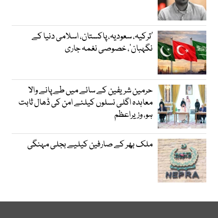
‘ترکیہ، سعودیہ، پاکستان، اسلامی دنیا کے
نگہبان’، خصوصی نغمہ جاری
حرمین شریفین کے سائے میں طے پانے والا
معاہدہ اگلی نسلوں کیلئے امن کی ڈھال ثابت
ہو، وزیراعظم
ملک بھر کے صارفین کیلیے بجلی مہنگی