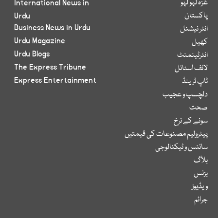
غزہ لہو لہو
International News in
پاکستان
Urdu
Business News in Urdu
انٹر نیشنل
Urdu Magazine
کھیل
Urdu Blogs
انٹرٹینمنٹ
The Express Tribune
لائف اسٹائل
Express Entertainment
ٹاپ ٹرینڈ
دلچسپ و عجیب
صحت
سونے کے نرخ
پیٹرولیم مصنوعات کی قیمتیں
سائنس و ٹیکنالوجی
بلاگ
بزنس
ویڈیوز
جرائم