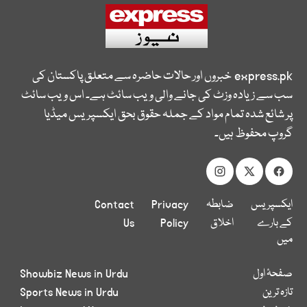
express.pk
خبروں اور حالات حاضرہ سے متعلق پاکستان کی
سب سے زیادہ وزٹ کی جانے والی ویب سائٹ ہے۔ اس ویب سائٹ
پر شائع شدہ تمام مواد کے جملہ حقوق بحق ایکسپریس میڈیا
گروپ محفوظ ہیں۔
ایکسپریس
ضابطہ
Privacy
Contact
کے بارے
اخلاق
Policy
Us
میں
صفحۂ اول
Showbiz News in Urdu
تازہ ترین
Sports News in Urdu