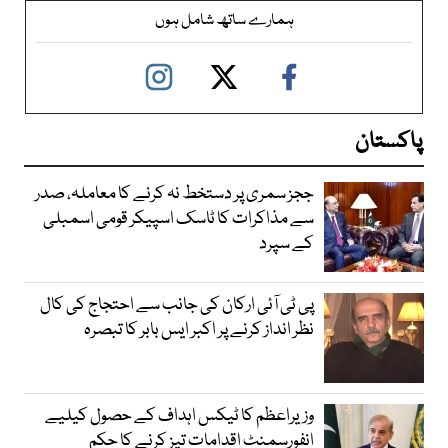
ہمارے ساتھ شامل ہوں
پاکستان
ججز سمری پر دستخط نہ کرنے کا معاملہ، صدر
سے مذاکرات کا ٹاسک اسپیکر قومی اسمبلی
کے سپرد
پی ٹی آئی ارکان کی جانب سے احتجاج کی کال
نظر انداز کرنے پر اکبر ایس بابر کا تبصرہ
وزیراعظم کا ٹیکس اہداف کے حصول کیلیے
انفورسمنٹ اقدامات تیز کرنے کا حکم