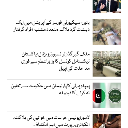
بنوں: سیکیورٹی فورسز کے آپریشن میں ایک
دہشت گرد ہلاک، متعدد مشتبہ افراد گرفتار
ملک گیر گڈز ٹرانسپورٹرز ہڑتال؛ پاکستان
ٹیکسٹائل کونسل کا وزیراعظم سے فوری
مداخلت کی اپیل
پیپلزپارٹی کا پارلیمان میں حکومت سے تعاون
نہ کرنے کا فیصلہ
لاہور؛ پولیس حراست میں خواتین کی ہلاکت،
انکوائری رپورٹ میں اہم انکشاف