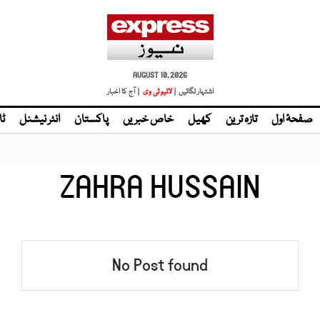
AUGUST 10, 2026
اشتہار لگائیں |
لائیو ٹی وی
| آج کا اخبار
صفحۂ اول
تازہ ترین
کھیل
خاص خبریں
پاکستان
انٹر نیشنل
ٹا
ZAHRA HUSSAIN
No Post found