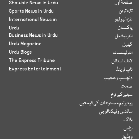
صفحۂ اول
Showbiz News in Urdu
تازہ ترین
Sports News in Urdu
غزہ لہو لہو
International News in
پاکستان
Urdu
Business News in Urdu
انٹر نیشنل
Urdu Magazine
کھیل
Urdu Blogs
انٹرٹینمنٹ
The Express Tribune
لائف اسٹائل
Express Entertainment
ٹاپ ٹرینڈ
دلچسپ و عجیب
صحت
سونے کے نرخ
پیٹرولیم مصنوعات کی قیمتیں
سائنس و ٹیکنالوجی
بلاگ
بزنس
ویڈیوز