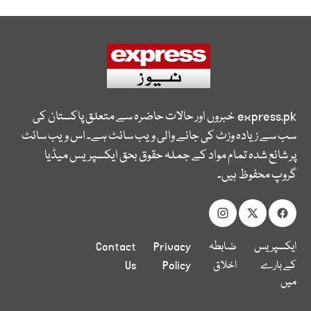
express.pk
خبروں اور حالات حاضرہ سے متعلق پاکستان کی
سب سے زیادہ وزٹ کی جانے والی ویب سائٹ ہے۔ اس ویب سائٹ
پر شائع شدہ تمام مواد کے جملہ حقوق بحق ایکسپریس میڈیا
گروپ محفوظ ہیں۔
ایکسپریس
ضابطہ
Privacy
Contact
کے بارے
اخلاق
Policy
Us
میں