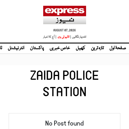
AUGUST 07, 2026
اشتہار لگائیں |
| آج کا اخبار
صفحۂ اول
تازہ ترین
کھیل
خاص خبریں
پاکستان
انٹر نیشنل
ٹا
ZAIDA POLICE
STATION
No Post found