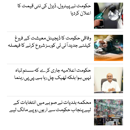
حکومت نے پیٹرول، ڈیزل کی نئی قیمت کا
اعلان کردیا
وفاقی حکومت کا ڈیجیٹل معیشت کے فروغ
کیلئے جدید آئی ٹی کورسز شروع کرنے کا فیصلہ
حکومت اعلامیہ جاری کرے کہ سسٹم تباہ
نہیں ہوا بلکہ ٹھیک چل رہا ہے، پی پی رہنما
محکمہ بلدیات نے صوبے میں انتخابات کے
لیے پنجاب حکومت سے اربوں روپے مانگ لیے