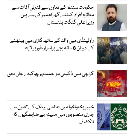
حکومت سندھ کے تعاون سے قدرتی آفات سے
متاثرہ افراد کیلئے گھر تعمیر کر رہے ہیں،
وزیراعلیٰ گلگت بلتستان
راولپنڈی میں والد کے ساتھ گاڑی میں بیٹھنے
کے دوران 6 سالہ بچی پراسرار طور پر لاپتا
کراچی میں ڈکیتی مزاحمت پر چوکیدار جاں بحق
خیبرپختونخوا میں عالمی بینک کے تعاون سے
جاری منصوبوں میں مبینہ بے ضابطگیوں کا
انکشاف