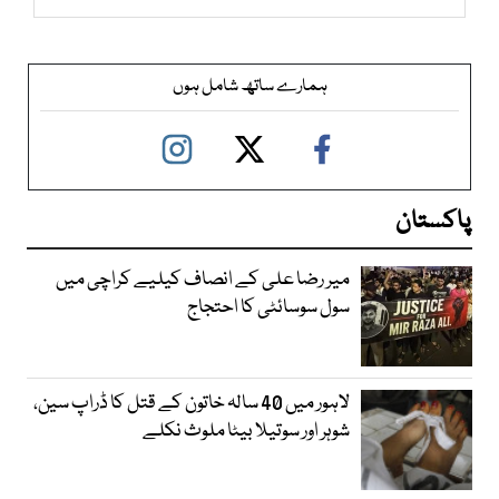
ہمارے ساتھ شامل ہوں
پاکستان
میر رضا علی کے انصاف کیلیے کراچی میں
سول سوسائٹی کا احتجاج
لاہور میں 40 سالہ خاتون کے قتل کا ڈراپ سین،
شوہر اور سوتیلا بیٹا ملوث نکلے