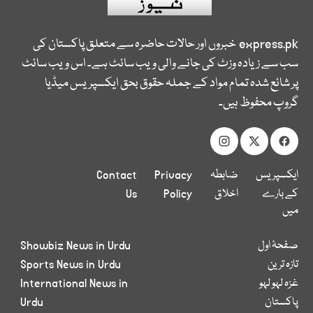
express.pk
خبروں اور حالات حاضرہ سے متعلق پاکستان کی
سب سے زیادہ وزٹ کی جانے والی ویب سائٹ ہے۔ اس ویب سائٹ
پر شائع شدہ تمام مواد کے جملہ حقوق بحق ایکسپریس میڈیا
گروپ محفوظ ہیں۔
ایکسپریس
ضابطہ
Privacy
Contact
کے بارے
اخلاق
Policy
Us
میں
صفحۂ اول
Showbiz News in Urdu
تازہ ترین
Sports News in Urdu
غزہ لہو لہو
International News in
پاکستان
Urdu