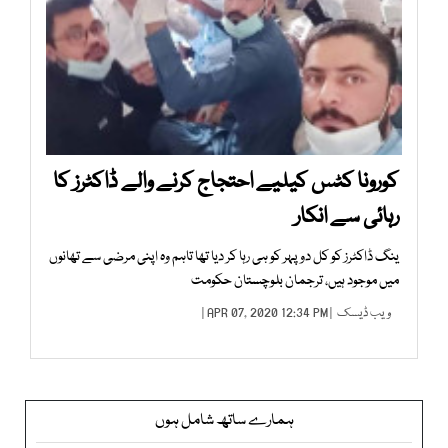
کورونا کٹس کیلیے احتجاج کرنے والے ڈاکٹرز کا
رہائی سے انکار
ینگ ڈاکٹرز کو کل دوپہر کو ہی رہا کر دیا تھا تاہم وہ اپنی مرضی سے تھانوں
میں موجود ہیں، ترجمان بلوچستان حکومت
ویب ڈیسک
| APR 07, 2020 12:34 PM |
ہمارے ساتھ شامل ہوں