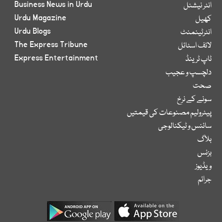
Business News in Urdu
انٹر نیشنل
Urdu Magazine
کھیل
Urdu Blogs
انٹرٹینمنٹ
The Express Tribune
لائف اسٹائل
Express Entertainment
ٹاپ ٹرینڈ
دلچسپ و عجیب
صحت
سونے کے نرخ
پیٹرولیم مصنوعات کی قیمتیں
سائنس و ٹیکنالوجی
بلاگ
بزنس
ویڈیوز
جرائم