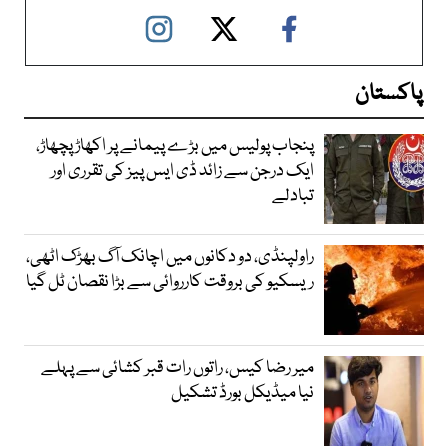
پاکستان
پنجاب پولیس میں بڑے پیمانے پر اکھاڑ پچھاڑ،
ایک درجن سے زائد ڈی ایس پیز کی تقرری اور
تبادلے
راولپنڈی، دو دکانوں میں اچانک آگ بھڑک اٹھی،
ریسکیو کی بروقت کارروائی سے بڑا نقصان ٹل گیا
میر رضا کیس، راتوں رات قبر کشائی سے پہلے
نیا میڈیکل بورڈ تشکیل