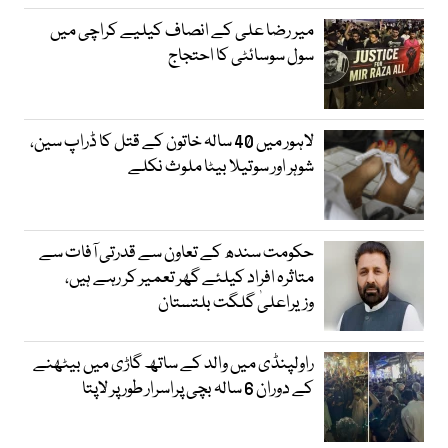
میر رضا علی کے انصاف کیلیے کراچی میں
سول سوسائٹی کا احتجاج
لاہور میں 40 سالہ خاتون کے قتل کا ڈراپ سین،
شوہر اور سوتیلا بیٹا ملوث نکلے
حکومت سندھ کے تعاون سے قدرتی آفات سے
متاثرہ افراد کیلئے گھر تعمیر کر رہے ہیں،
وزیراعلیٰ گلگت بلتستان
راولپنڈی میں والد کے ساتھ گاڑی میں بیٹھنے
کے دوران 6 سالہ بچی پراسرار طور پر لاپتا