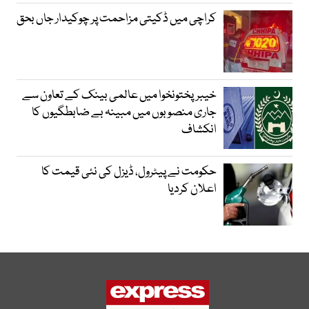
کراچی میں ڈکیتی مزاحمت پر چوکیدار جاں بحق
خیبرپختونخوا میں عالمی بینک کے تعاون سے
جاری منصوبوں میں مبینہ بے ضابطگیوں کا
انکشاف
حکومت نے پیٹرول، ڈیزل کی نئی قیمت کا
اعلان کردیا