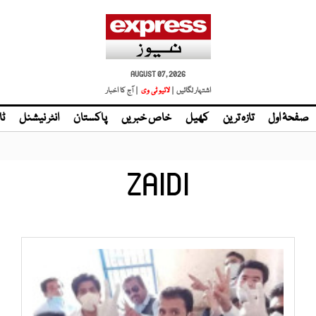
AUGUST 07, 2026
اشتہار لگائیں |
لائیو ٹی وی
| آج کا اخبار
صفحۂ اول
تازہ ترین
کھیل
خاص خبریں
پاکستان
انٹر نیشنل
ٹا
ZAIDI