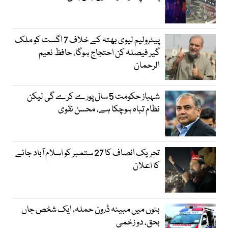
پیٹرولیم لیوی بھتہ کے خلاف 7 اگست کو ملک
گیر فیصلہ کن احتجاج ہوگا، حافظ نعیم
الرحمان
شہباز حکومت 5 سال پورے کرے گی لیکن
نظام تباہ ہوچکا ہے، محسن نقوی
تحریک انصاف کا 27 ستمبر کو اسلام آباد جانے
کا اعلان
بنوں میں مبینہ ڈرون حملہ، ایک شخص جاں
بحق، دو زخمی