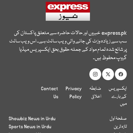
express.pk
خبروں اور حالات حاضرہ سے متعلق پاکستان کی
سب سے زیادہ وزٹ کی جانے والی ویب سائٹ ہے۔ اس ویب سائٹ
پر شائع شدہ تمام مواد کے جملہ حقوق بحق ایکسپریس میڈیا
گروپ محفوظ ہیں۔
ایکسپریس
ضابطہ
Privacy
Contact
کے بارے
اخلاق
Policy
Us
میں
صفحۂ اول
Showbiz News in Urdu
تازہ ترین
Sports News in Urdu