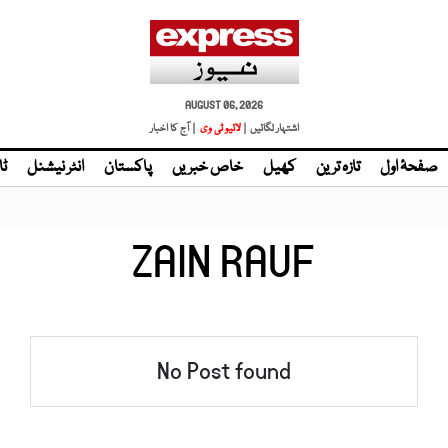
AUGUST 06, 2026
اشتہار لگائیں |
لائیو ٹی وی
| آج کا اخبار
صفحۂ اول
تازہ ترین
کھیل
خاص خبریں
پاکستان
انٹر نیشنل
ٹا
ZAIN RAUF
No Post found