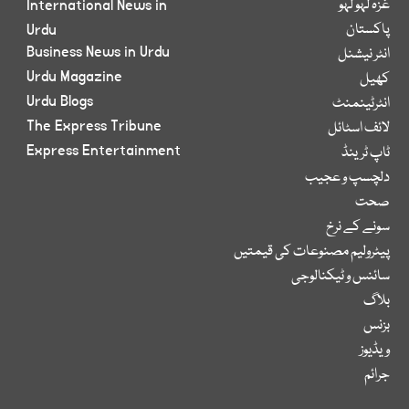
غزہ لہو لہو
International News in
پاکستان
Urdu
Business News in Urdu
انٹر نیشنل
Urdu Magazine
کھیل
Urdu Blogs
انٹرٹینمنٹ
The Express Tribune
لائف اسٹائل
Express Entertainment
ٹاپ ٹرینڈ
دلچسپ و عجیب
صحت
سونے کے نرخ
پیٹرولیم مصنوعات کی قیمتیں
سائنس و ٹیکنالوجی
بلاگ
بزنس
ویڈیوز
جرائم