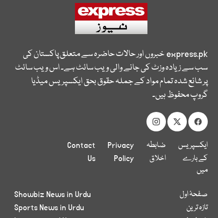
express.pk
خبروں اور حالات حاضرہ سے متعلق پاکستان کی
سب سے زیادہ وزٹ کی جانے والی ویب سائٹ ہے۔ اس ویب سائٹ
پر شائع شدہ تمام مواد کے جملہ حقوق بحق ایکسپریس میڈیا
گروپ محفوظ ہیں۔
ایکسپریس
ضابطہ
Privacy
Contact
کے بارے
اخلاق
Policy
Us
میں
صفحۂ اول
Showbiz News in Urdu
تازہ ترین
Sports News in Urdu