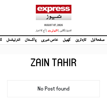
AUGUST 07, 2026
اشتہار لگائیں |
لائیو ٹی وی
| آج کا اخبار
صفحۂ اول
تازہ ترین
کھیل
خاص خبریں
پاکستان
انٹر نیشنل
ٹا
ZAIN TAHIR
No Post found