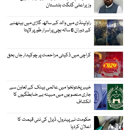
وزیراعلیٰ گلگت بلتستان
راولپنڈی میں والد کے ساتھ گاڑی میں بیٹھنے
کے دوران 6 سالہ بچی پراسرار طور پر لاپتا
کراچی میں ڈکیتی مزاحمت پر چوکیدار جاں بحق
خیبرپختونخوا میں عالمی بینک کے تعاون سے
جاری منصوبوں میں مبینہ بے ضابطگیوں کا
انکشاف
حکومت نے پیٹرول، ڈیزل کی نئی قیمت کا
اعلان کردیا