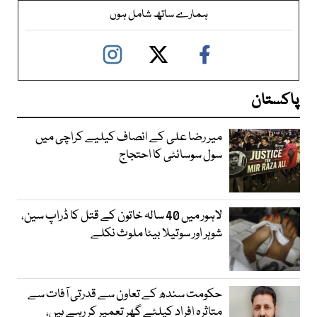
ہمارے ساتھ شامل ہوں
پاکستان
میر رضا علی کے انصاف کیلیے کراچی میں
سول سوسائٹی کا احتجاج
لاہور میں 40 سالہ خاتون کے قتل کا ڈراپ سین،
شوہر اور سوتیلا بیٹا ملوث نکلے
حکومت سندھ کے تعاون سے قدرتی آفات سے
متاثرہ افراد کیلئے گھر تعمیر کر رہے ہیں،