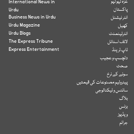
غزہ لہو لہو
International News in
پاکستان
Urdu
Business News in Urdu
انٹر نیشنل
Urdu Magazine
کھیل
Urdu Blogs
انٹرٹینمنٹ
The Express Tribune
لائف اسٹائل
Express Entertainment
ٹاپ ٹرینڈ
دلچسپ و عجیب
صحت
سونے کے نرخ
پیٹرولیم مصنوعات کی قیمتیں
سائنس و ٹیکنالوجی
بلاگ
بزنس
ویڈیوز
جرائم