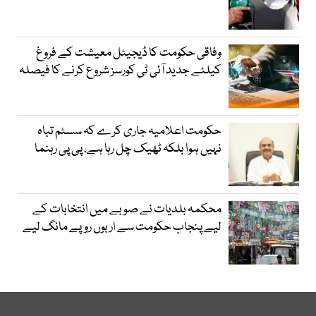
وفاقی حکومت کا ڈیجیٹل معیشت کے فروغ
کیلئے جدید آئی ٹی کورسز شروع کرنے کا فیصلہ
حکومت اعلامیہ جاری کرے کہ سسٹم تباہ
نہیں ہوا بلکہ ٹھیک چل رہا ہے، پی پی رہنما
محکمہ بلدیات نے صوبے میں انتخابات کے
لیے پنجاب حکومت سے اربوں روپے مانگ لیے