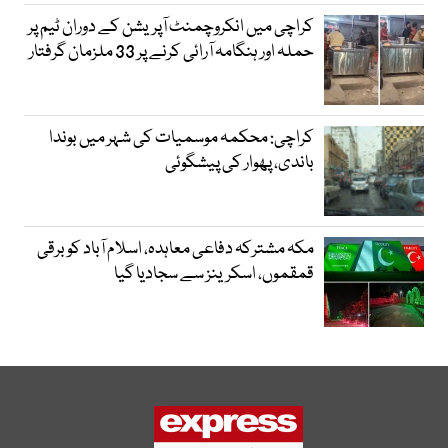
کراچی میں انکروچمنٹ آپریشن کے دوران ٹیم پر
حملہ اور ہنگامہ آرائی کرنے پر 33 ملزمان گرفتار
کراچی: محکمہ موسمیات کی شہر میں بوندا
باندی، پھوار کی پیشگوئی
مکہ مشترکہ دفاعی معاہدہ، اسلام آباد کو برقی
قمقموں، اسکرینز سے سجادیا گیا