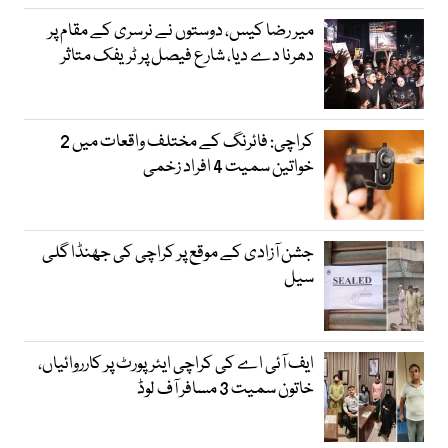
میر رضا کیس، دوستوں نے نرسری کے مقام پر
دھرنا دے دیا، شارع فیصل پر ٹریفک متاثر
کراچی: فائرنگ کے مختلف واقعات میں 2
خواتین سمیت 4 افراد زخمی
جشن آزادی کے موقع پر کراچی کی جھنڈا گلی
سیل
ایف آئی اے کی کراچی ایئرپورٹ پر کارروائیاں،
خاتون سمیت 3 مسافر آف لوڈ