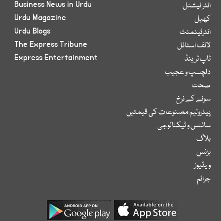
Business News in Urdu
انٹر نیشنل
Urdu Magazine
کھیل
Urdu Blogs
انٹرٹینمنٹ
The Express Tribune
لائف اسٹائل
Express Entertainment
ٹاپ ٹرینڈ
دلچسپ و عجیب
صحت
سونے کے نرخ
پیٹرولیم مصنوعات کی قیمتیں
سائنس و ٹیکنالوجی
بلاگ
بزنس
ویڈیوز
جرائم