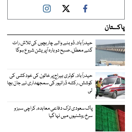
پاکستان
حیدرآباد، ڈوبنے والے چار بچوں کی تلاش رات
گئے معطل، صبح دوبارہ آپریشن شروع ہوگا
حیدرآباد، کوٹری بیراج پر خاتون کی خودکشی کی
کوشش، رکشہ ڈرائیور کی سمجھداری نے جان بچا
لی
پاک سعودی ترک دفاعی معاہدہ، کراچی سبز و
سرخ روشنیوں میں نہا گیا