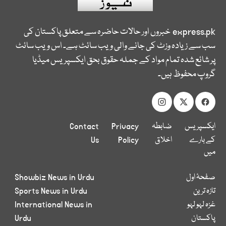
express.pk
خبروں اور حالات حاضرہ سے متعلق پاکستان کی
سب سے زیادہ وزٹ کی جانے والی ویب سائٹ ہے۔ اس ویب سائٹ
پر شائع شدہ تمام مواد کے جملہ حقوق بحق ایکسپریس میڈیا
گروپ محفوظ ہیں۔
ایکسپریس
ضابطہ
Privacy
Contact
کے بارے
اخلاق
Policy
Us
میں
صفحۂ اول
Showbiz News in Urdu
تازہ ترین
Sports News in Urdu
غزہ لہو لہو
International News in
پاکستان
Urdu