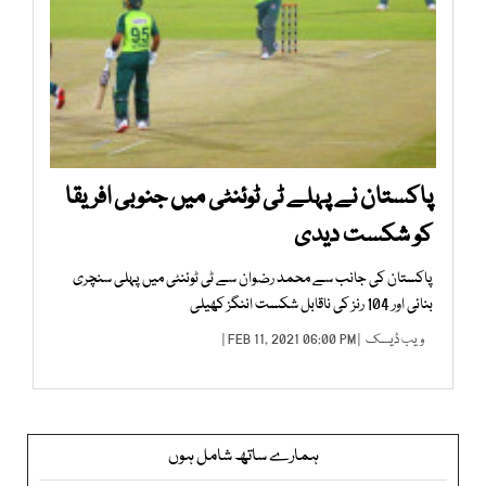
پاکستان نے پہلے ٹی ٹوئنٹی میں جنوبی افریقا
کو شکست دیدی
پاکستان کی جانب سے محمد رضوان سے ٹی ٹوئنٹی میں پہلی سنچری
بنائی اور 104 رنز کی ناقابل شکست اننگز کھیلی
ویب ڈیسک
| FEB 11, 2021 06:00 PM |
ہمارے ساتھ شامل ہوں