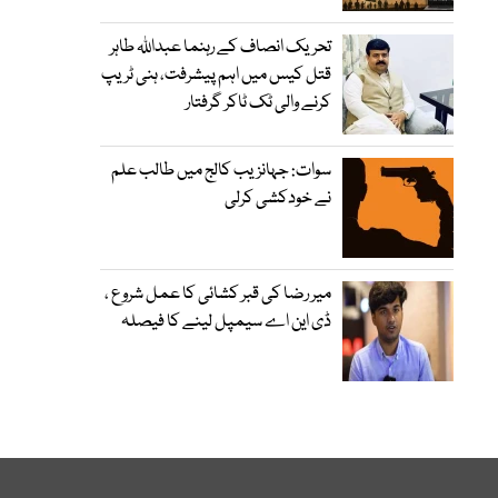
تحریک انصاف کے رہنما عبداللہ طاہر
قتل کیس میں اہم پیشرفت، ہنی ٹریپ
کرنے والی ٹک ٹاکر گرفتار
سوات: جہانزیب کالج میں طالب علم
نے خودکشی کرلی
میر رضا کی قبر کشائی کا عمل شروع ،
ڈی این اے سیمپل لینے کا فیصلہ