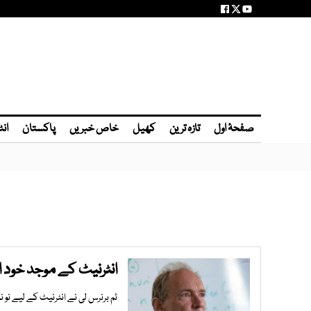
صفحۂ اول
تازہ ترین
کھیل
خاص خبریں
پاکستان
انٹ
انٹرنیٹ کے موجد خود 
ٹم برنرس لی نے انٹرنیٹ کے لیے نو نکاتی ’م