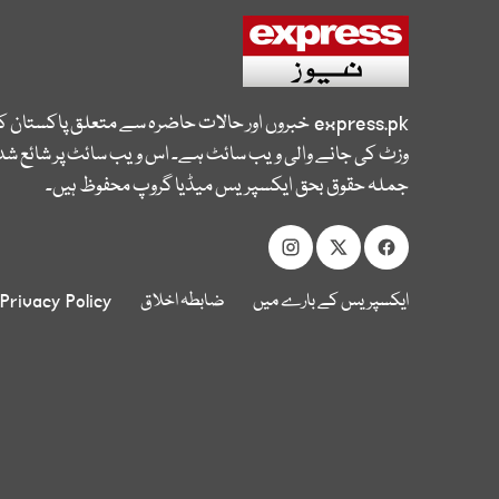
express.pk
خبروں اور حالات حاضرہ سے متعلق پاکستان 
وزٹ کی جانے والی ویب سائٹ ہے۔ اس ویب سائٹ پر شائع شدہ
جملہ حقوق بحق ایکسپریس میڈیا گروپ محفوظ ہیں۔
ایکسپریس کے بارے میں
ضابطہ اخلاق
Privacy Policy