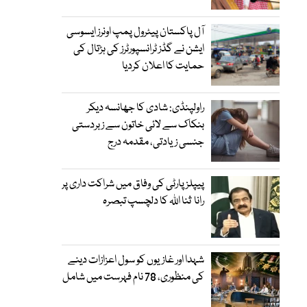
آل پاکستان پیٹرول پمپ اونرز ایسوسی
ایشن نے گڈز ٹرانسپورٹرز کی ہڑتال کی
حمایت کا اعلان کردیا
راولپنڈی: شادی کا جھانسہ دیکر
بنکاک سے لائی خاتون سے زبردستی
جنسی زیادتی، مقدمہ درج
پیپلز پارٹی کی وفاق میں شراکت داری پر
رانا ثنا اللہ کا دلچسپ تبصرہ
شہدا اور غازیوں کو سول اعزازات دینے
کی منظوری، 78 نام فہرست میں شامل