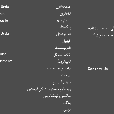
صفحۂ اول
 Urdu
تازہ ترین
rdu
غزہ لہو لہو
ws in
پاکستان
کی سب سے زیادہ
 Urdu
انٹر نیشنل
 تمام مواد کے
کھیل
انٹرٹینمنٹ
bune
لائف اسٹائل
inment
ٹاپ ٹرینڈ
دلچسپ و عجیب
Contact Us
صحت
سونے کے نرخ
پیٹرولیم مصنوعات کی قیمتیں
سائنس و ٹیکنالوجی
بلاگ
بزنس