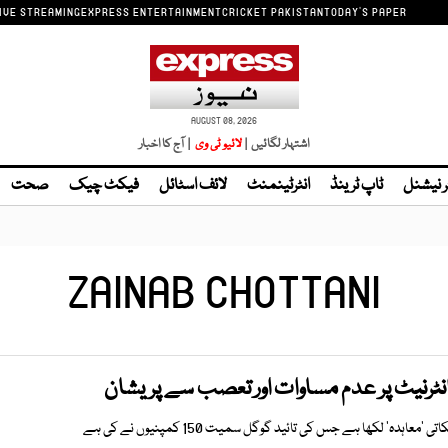
IVE STREAMING
EXPRESS ENTERTAINMENT
CRICKET PAKISTAN
TODAY'S PAPER
AUGUST 08, 2026
اشتہار لگائیں |
| آج کا اخبار
ر نیشنل
ٹاپ ٹرینڈ
انٹرٹینمنٹ
لائف اسٹائل
فیکٹ چیک
صحت
ZAINAB CHOTTANI
انٹرنیٹ پر عدم مساوات اور تعصب سے پریشان
عاہدہ‘ لکھا ہے جس کی تائید گوگل سمیت 150 کمپنیوں نے کی ہے