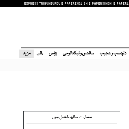
EXPRESS TRIBUNE
URDU E-PAPER
ENGLISH E-PAPER
SINDHI E-PAPER
L
دلچسپ و عجیب
سائنس و ٹیکنالوجی
بزنس
رائے
مزید
ہمارے ساتھ شامل ہوں