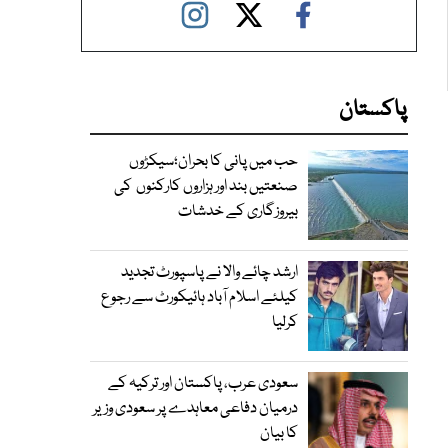
پاکستان
حب میں پانی کا بحران؛سیکڑوں
صنعتیں بند اور ہزاروں کارکنوں کی
بیروزگاری کے خدشات
ارشد چائے والا نے پاسپورٹ تجدید
کیلئے اسلام آباد ہائیکورٹ سے رجوع
کرلیا
سعودی عرب، پاکستان اور ترکیہ کے
درمیان دفاعی معاہدے پر سعودی وزیر
کا بیان