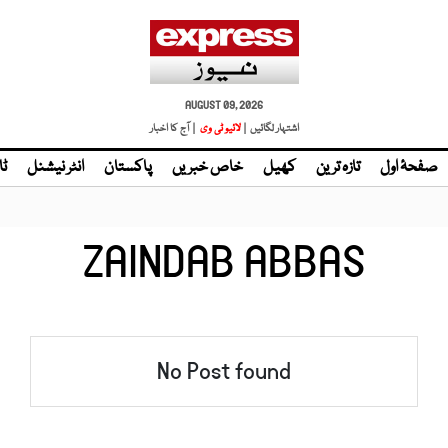
AUGUST 09, 2026
اشتہار لگائیں |
لائیو ٹی وی
| آج کا اخبار
صفحۂ اول
تازہ ترین
کھیل
خاص خبریں
پاکستان
انٹر نیشنل
ٹا
ZAINDAB ABBAS
No Post found