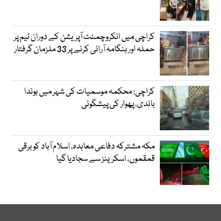
کراچی میں انکروچمنٹ آپریشن کے دوران ٹیم پر
حملہ اور ہنگامہ آرائی کرنے پر 33 ملزمان گرفتار
کراچی: محکمہ موسمیات کی شہر میں بوندا
باندی، پھوار کی پیشگوئی
مکہ مشترکہ دفاعی معاہدہ، اسلام آباد کو برقی
قمقموں، اسکرینز سے سجادیا گیا