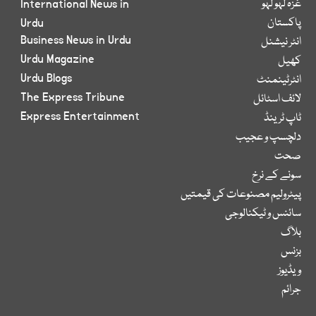
غزہ لہو لہو
International News in
پاکستان
Urdu
Business News in Urdu
انٹر نیشنل
Urdu Magazine
کھیل
Urdu Blogs
انٹرٹینمنٹ
The Express Tribune
لائف اسٹائل
Express Entertainment
ٹاپ ٹرینڈ
دلچسپ و عجیب
صحت
سونے کے نرخ
پیٹرولیم مصنوعات کی قیمتیں
سائنس و ٹیکنالوجی
بلاگ
بزنس
ویڈیوز
جرائم