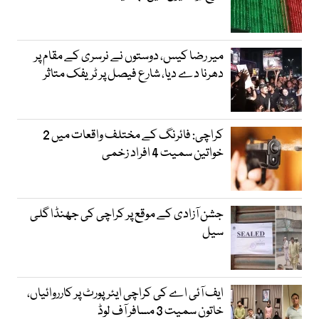
میر رضا کیس، دوستوں نے نرسری کے مقام پر
دھرنا دے دیا، شارع فیصل پر ٹریفک متاثر
کراچی: فائرنگ کے مختلف واقعات میں 2
خواتین سمیت 4 افراد زخمی
جشن آزادی کے موقع پر کراچی کی جھنڈا گلی
سیل
ایف آئی اے کی کراچی ایئرپورٹ پر کارروائیاں،
خاتون سمیت 3 مسافر آف لوڈ