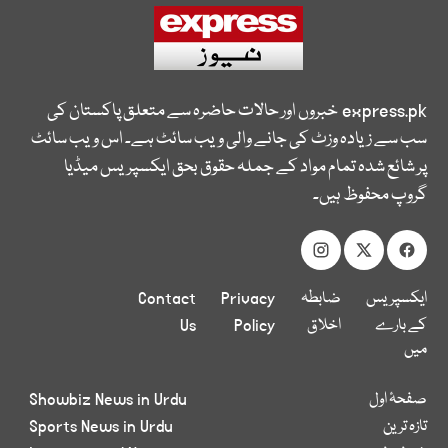
express.pk
خبروں اور حالات حاضرہ سے متعلق پاکستان کی
سب سے زیادہ وزٹ کی جانے والی ویب سائٹ ہے۔ اس ویب سائٹ
پر شائع شدہ تمام مواد کے جملہ حقوق بحق ایکسپریس میڈیا
گروپ محفوظ ہیں۔
ایکسپریس
ضابطہ
Privacy
Contact
کے بارے
اخلاق
Policy
Us
میں
صفحۂ اول
Showbiz News in Urdu
تازہ ترین
Sports News in Urdu