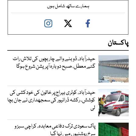
ہمارے ساتھ شامل ہوں
پاکستان
حیدرآباد، ڈوبنے والے چار بچوں کی تلاش رات
گئے معطل، صبح دوبارہ آپریشن شروع ہوگا
حیدرآباد، کوٹری بیراج پر خاتون کی خودکشی کی
کوشش، رکشہ ڈرائیور کی سمجھداری نے جان بچا
لی
پاک سعودی ترک دفاعی معاہدہ، کراچی سبز و
سرخ روشنیوں میں نہا گیا