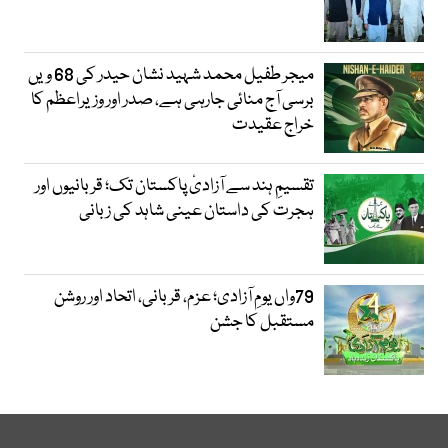
میجر طفیل محمد شہید نشان حیدر کی 68 ویں
برسی آج منائی جارہی ہے، صدر اور وزیراعظم کا
خراج عقیدت
تقسیمِ ہند سے آزادیٔ پاکستان تک؛ قربانیوں اور
ہجرت کی داستان عینی شاہد کی زبانی
79واں یومِ آزادی؛ عزم، قربانی، اتحاد اور روشن
مستقبل کا جشن