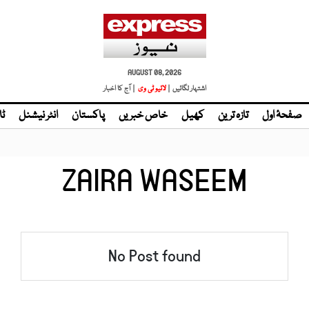
AUGUST 08, 2026
اشتہار لگائیں |
| آج کا اخبار
صفحۂ اول
تازہ ترین
کھیل
خاص خبریں
پاکستان
انٹر نیشنل
ٹا
ZAIRA WASEEM
No Post found