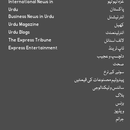
غزہ لہو لہو
International News in
پاکستان
Urdu
Business News in Urdu
انٹر نیشنل
Urdu Magazine
کھیل
Urdu Blogs
انٹرٹینمنٹ
The Express Tribune
لائف اسٹائل
Express Entertainment
ٹاپ ٹرینڈ
دلچسپ و عجیب
صحت
سونے کے نرخ
پیٹرولیم مصنوعات کی قیمتیں
سائنس و ٹیکنالوجی
بلاگ
بزنس
ویڈیوز
جرائم