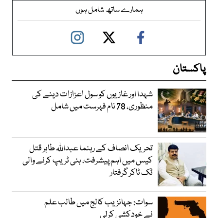
ہمارے ساتھ شامل ہوں
پاکستان
شہدا اور غازیوں کو سول اعزازات دینے کی
منظوری، 78 نام فہرست میں شامل
تحریک انصاف کے رہنما عبداللہ طاہر قتل
کیس میں اہم پیشرفت، ہنی ٹریپ کرنے والی
ٹک ٹاکر گرفتار
سوات: جہانزیب کالج میں طالب علم
نے خودکشی کرلی