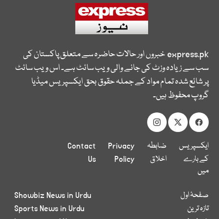
express.pk
خبروں اور حالات حاضرہ سے متعلق پاکستان کی
سب سے زیادہ وزٹ کی جانے والی ویب سائٹ ہے۔ اس ویب سائٹ
پر شائع شدہ تمام مواد کے جملہ حقوق بحق ایکسپریس میڈیا
گروپ محفوظ ہیں۔
ایکسپریس
ضابطہ
Privacy
Contact
کے بارے
اخلاق
Policy
Us
میں
صفحۂ اول
Showbiz News in Urdu
تازہ ترین
Sports News in Urdu