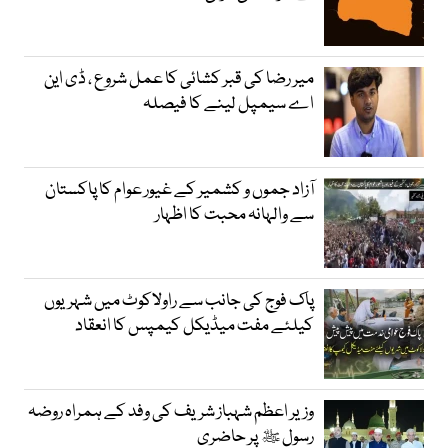
میر رضا کی قبر کشائی کا عمل شروع ، ڈی این
اے سیمپل لینے کا فیصلہ
آزاد جموں و کشمیر کے غیور عوام کا پاکستان
سے والہانہ محبت کا اظہار
پاک فوج کی جانب سے راولاکوٹ میں شہریوں
کیلئے مفت میڈیکل کیمپس کا انعقاد
وزیر اعظم شہباز شریف کی وفد کے ہمراہ روضہ
رسول ﷺ پر حاضری