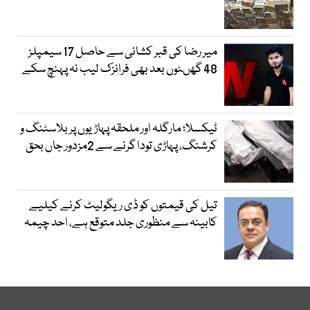
میر رضا کی قبر کشائی سے حاصل 17 سیمپلز
48 گھںٹوں بعد بھی فرانزک لیب نہ پہنچ سکے
ٹیکسلا؛ مارگلہ اور ملحقہ پہاڑیوں پر بلاسٹنگ و
کرشنگ، پہاڑی تودا گرنے سے 2مزدور جاں بحق
تیل کی قیمتوں کو ڈی ریگولیٹ کرنے کیلیے
کابینہ سے منظوری جلد متوقع ہے، احد چیمہ