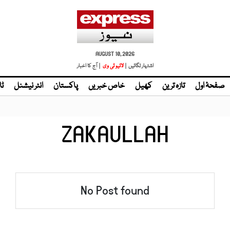
AUGUST 10, 2026
اشتہار لگائیں |
لائیو ٹی وی
| آج کا اخبار
صفحۂ اول
تازہ ترین
کھیل
خاص خبریں
پاکستان
انٹر نیشنل
ٹا
ZAKAULLAH
No Post found