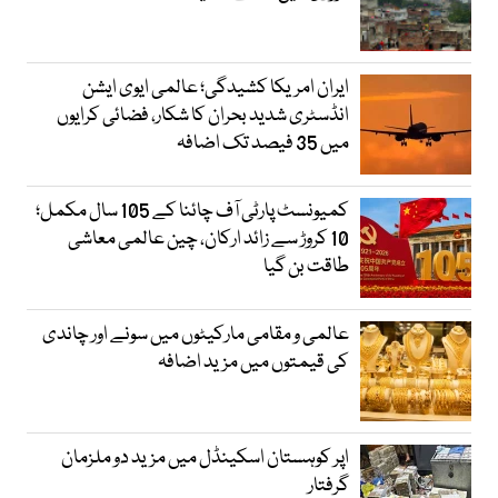
ایران امریکا کشیدگی؛ عالمی ایوی ایشن
انڈسٹری شدید بحران کا شکار، فضائی کرایوں
میں 35 فیصد تک اضافہ
کمیونسٹ پارٹی آف چائنا کے 105 سال مکمل؛
10 کروڑ سے زائد ارکان، چین عالمی معاشی
طاقت بن گیا
عالمی و مقامی مارکیٹوں میں سونے اور چاندی
کی قیمتوں میں مزید اضافہ
اپر کوہستان اسکینڈل میں مزید دو ملزمان
گرفتار