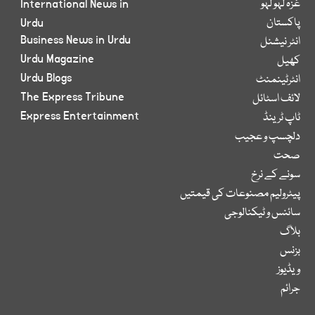
غزہ لہو لہو
International News in
پاکستان
Urdu
Business News in Urdu
انٹر نیشنل
Urdu Magazine
کھیل
Urdu Blogs
انٹرٹینمنٹ
The Express Tribune
لائف اسٹائل
Express Entertainment
ٹاپ ٹرینڈ
دلچسپ و عجیب
صحت
سونے کے نرخ
پیٹرولیم مصنوعات کی قیمتیں
سائنس و ٹیکنالوجی
بلاگ
بزنس
ویڈیوز
جرائم