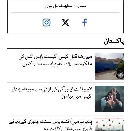
ہمارے ساتھ شامل ہوں
پاکستان
میر رضا قتل کیس: گیسٹ ہاؤس کس کی
ملکیت ہے؟ دستاویزات سامنے آگئیں
لاہور؛ اے ایس آئی کی لڑکی سے مبینہ زیادتی
کیس میں نیا موڑ
پنجاب میں آئندہ برس بسنت جنوری کے بجائے
فروری میں منانے کا فیصلہ