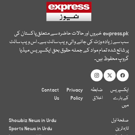
express.pk
خبروں اور حالات حاضرہ سے متعلق پاکستان کی
سب سے زیادہ وزٹ کی جانے والی ویب سائٹ ہے۔ اس ویب سائٹ
پر شائع شدہ تمام مواد کے جملہ حقوق بحق ایکسپریس میڈیا
گروپ محفوظ ہیں۔
ایکسپریس
ضابطہ
Privacy
Contact
کے بارے
اخلاق
Policy
Us
میں
صفحۂ اول
Showbiz News in Urdu
تازہ ترین
Sports News in Urdu