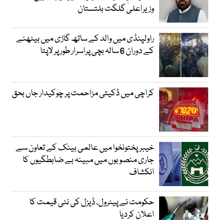
وزیراعلیٰ گلگت بلتستان
راولپنڈی میں والد کے ساتھ گاڑی میں بیٹھنے
کے دوران 6 سالہ بچی پراسرار طور پر لاپتا
کراچی میں ڈکیتی مزاحمت پر چوکیدار جاں بحق
خیبرپختونخوا میں عالمی بینک کے تعاون سے
جاری منصوبوں میں مبینہ بے ضابطگیوں کا
انکشاف
حکومت نے پیٹرول، ڈیزل کی نئی قیمت کا
اعلان کردیا