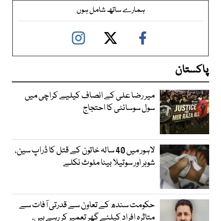
ہمارے ساتھ شامل ہوں
پاکستان
میر رضا علی کے انصاف کیلیے کراچی میں
سول سوسائٹی کا احتجاج
لاہور میں 40 سالہ خاتون کے قتل کا ڈراپ سین،
شوہر اور سوتیلا بیٹا ملوث نکلے
حکومت سندھ کے تعاون سے قدرتی آفات سے
متاثرہ افراد کیلئے گھر تعمیر کر رہے ہیں،