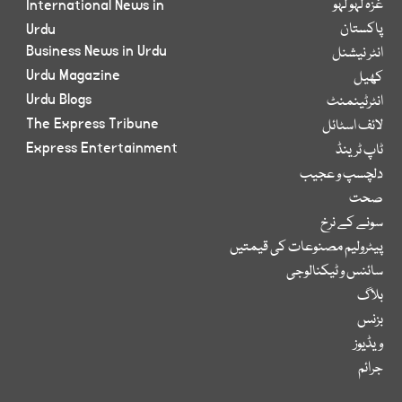
غزہ لہو لہو
International News in
پاکستان
Urdu
Business News in Urdu
انٹر نیشنل
Urdu Magazine
کھیل
Urdu Blogs
انٹرٹینمنٹ
The Express Tribune
لائف اسٹائل
Express Entertainment
ٹاپ ٹرینڈ
دلچسپ و عجیب
صحت
سونے کے نرخ
پیٹرولیم مصنوعات کی قیمتیں
سائنس و ٹیکنالوجی
بلاگ
بزنس
ویڈیوز
جرائم