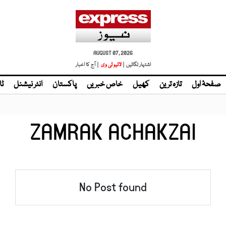
AUGUST 07, 2026
اشتہار لگائیں |
| آج کا اخبار
صفحۂ اول
تازہ ترین
کھیل
خاص خبریں
پاکستان
انٹر نیشنل
ٹا
ZAMRAK ACHAKZAI
No Post found