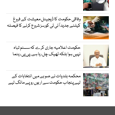
وفاقی حکومت کا ڈیجیٹل معیشت کے فروغ
کیلئے جدید آئی ٹی کورسز شروع کرنے کا فیصلہ
حکومت اعلامیہ جاری کرے کہ سسٹم تباہ
نہیں ہوا بلکہ ٹھیک چل رہا ہے، پی پی رہنما
محکمہ بلدیات نے صوبے میں انتخابات کے
لیے پنجاب حکومت سے اربوں روپے مانگ لیے