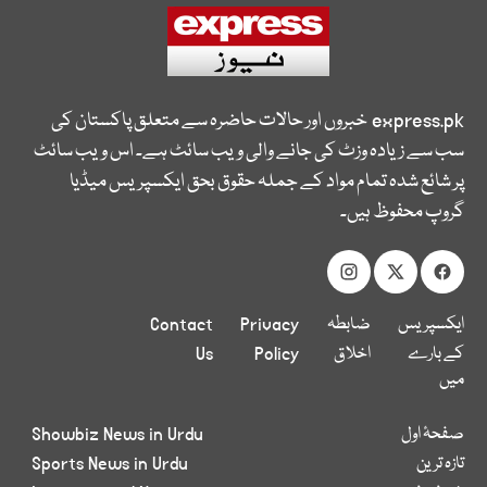
express.pk
خبروں اور حالات حاضرہ سے متعلق پاکستان کی
سب سے زیادہ وزٹ کی جانے والی ویب سائٹ ہے۔ اس ویب سائٹ
پر شائع شدہ تمام مواد کے جملہ حقوق بحق ایکسپریس میڈیا
گروپ محفوظ ہیں۔
ایکسپریس
ضابطہ
Privacy
Contact
کے بارے
اخلاق
Policy
Us
میں
صفحۂ اول
Showbiz News in Urdu
تازہ ترین
Sports News in Urdu